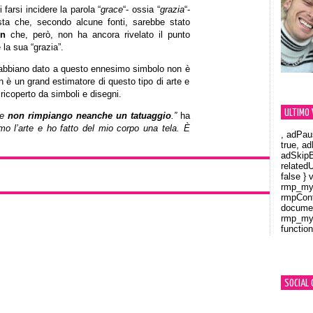
farsi incidere la parola “
grace
“- ossia “
grazia
“-
esta che, secondo alcune fonti, sarebbe stato
in
che, però, non ha ancora rivelato il punto
 la sua “grazia”.
gi abbiano dato a questo ennesimo simbolo non è
 è un grand estimatore di questo tipo di arte e
ricoperto da simboli e disegni.
ULTIMO 
 e
non rimpiango neanche un tatuaggio
.”
ha
o l’arte e ho fatto del mio corpo una tela. È
, adPau
true, a
adSkipB
related
false } 
rmp_myV
rmpCont
documen
rmp_myV
function
Orland
SOCIAL 