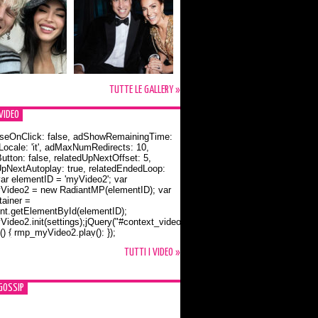
TUTTE LE GALLERY »
VIDEO
seOnClick: false, adShowRemainingTime:
dLocale: 'it', adMaxNumRedirects: 10,
utton: false, relatedUpNextOffset: 5,
UpNextAutoplay: true, relatedEndedLoop:
var elementID = 'myVideo2'; var
ideo2 = new RadiantMP(elementID); var
ainer =
t.getElementById(elementID);
ideo2.init(settings);jQuery("#context_video2").one("mouseover",
() { rmp_myVideo2.play(); });
o Bloom e la t-shirt dedicata a Flynn
TUTTI I VIDEO »
GOSSIP