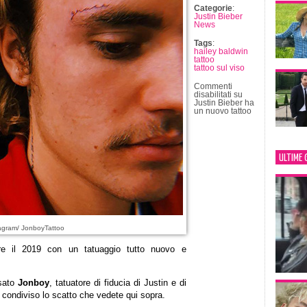
Categorie
:
Justin Bieber
News
Tags
:
hailey baldwin
tattoo
tattoo sul viso
Commenti
disabilitati
su
Justin Bieber ha
un nuovo tattoo
ULTIME 
agram/ JonboyTattoo
e il 2019 con un tatuaggio tutto nuovo e
nsato
Jonboy
, tatuatore di fiducia di Justin e di
condiviso lo scatto che vedete qui sopra.