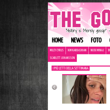
HOME
NEWS
FOTO
MILEY CYRUS
KIM KARDASHIAN
NICKI MINAJ
B
SCARLETT JOHANSSON
I PIÙ LETTI DELLA SETTIMANA