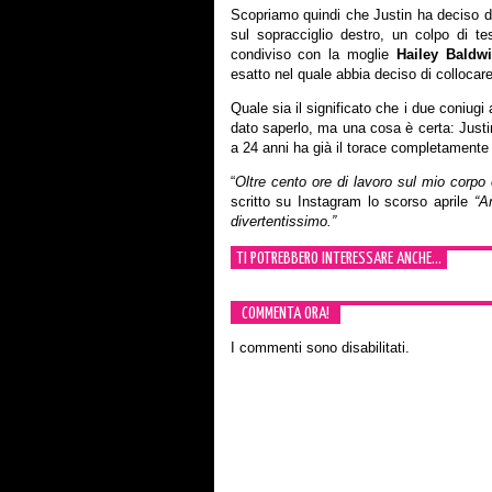
Scopriamo quindi che Justin ha deciso di 
sul sopracciglio destro, un colpo di t
condiviso con la moglie
Hailey Baldw
esatto nel quale abbia deciso di collocare
Quale sia il significato che i due coniu
dato saperlo, ma una cosa è certa: Justin
a 24 anni ha già il torace completamente 
“
Oltre cento ore di lavoro sul mio corpo
scritto su Instagram lo scorso aprile
“Am
divertentissimo.”
TI POTREBBERO INTERESSARE ANCHE...
COMMENTA ORA!
I commenti sono disabilitati.