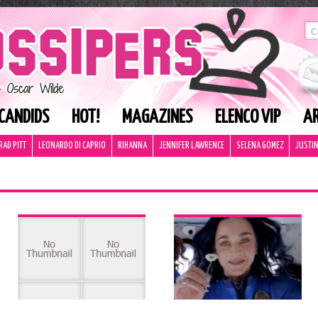
CANDIDS
HOT!
MAGAZINES
ELENCO VIP
AR
RAD PITT
LEONARDO DI CAPRIO
RIHANNA
JENNIFER LAWRENCE
SELENA GOMEZ
JUSTIN