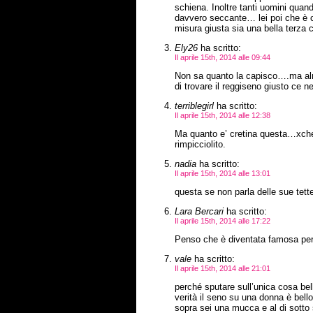
schiena. Inoltre tanti uomini quan
davvero seccante… lei poi che è co
misura giusta sia una bella terza c
Ely26
ha scritto:
Il aprile 15th, 2014 alle 09:44
Non sa quanto la capisco….ma alme
di trovare il reggiseno giusto ce 
terriblegirl
ha scritto:
Il aprile 15th, 2014 alle 12:38
Ma quanto e’ cretina questa…xche’ 
rimpicciolito.
nadia
ha scritto:
Il aprile 15th, 2014 alle 13:01
questa se non parla delle sue tet
Lara Bercari
ha scritto:
Il aprile 15th, 2014 alle 17:22
Penso che è diventata famosa per
vale
ha scritto:
Il aprile 15th, 2014 alle 21:01
perché sputare sull’unica cosa be
verità il seno su una donna è bell
sopra sei una mucca e al di sotto 