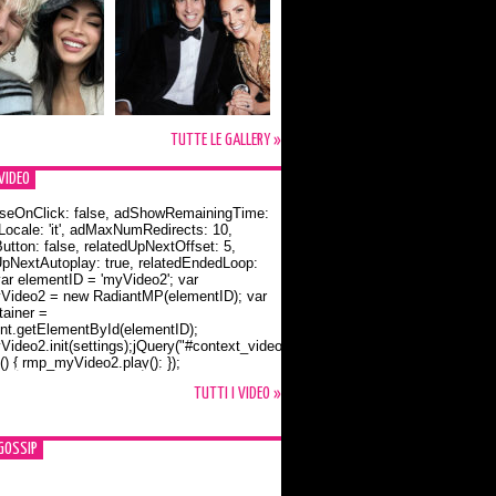
TUTTE LE GALLERY »
VIDEO
seOnClick: false, adShowRemainingTime:
dLocale: 'it', adMaxNumRedirects: 10,
utton: false, relatedUpNextOffset: 5,
UpNextAutoplay: true, relatedEndedLoop:
var elementID = 'myVideo2'; var
ideo2 = new RadiantMP(elementID); var
ainer =
t.getElementById(elementID);
ideo2.init(settings);jQuery("#context_video2").one("mouseover",
() { rmp_myVideo2.play(); });
o Bloom e la t-shirt dedicata a Flynn
TUTTI I VIDEO »
GOSSIP