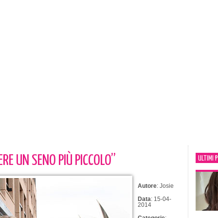
RE UN SENO PIÙ PICCOLO”
ULTIMI 
Autore
: Josie
Data
: 15-04-
2014