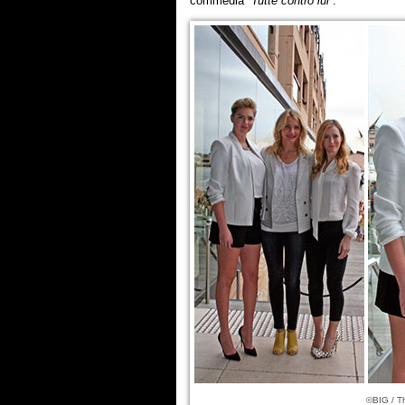
commedia
“Tutte contro lui”
.
©BIG / T