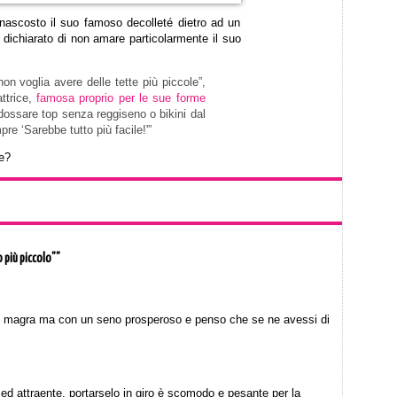
 nascosto il suo famoso decolleté dietro ad un
r dichiarato di non amare particolarmente il suo
non voglia avere delle tette più piccole”,
attrice,
famosa proprio per le sue forme
indossare top senza reggiseno o bikini dal
re ‘Sarebbe tutto più facile!'”
e?
 più piccolo””
o magra ma con un seno prosperoso e penso che se ne avessi di
d attraente, portarselo in giro è scomodo e pesante per la