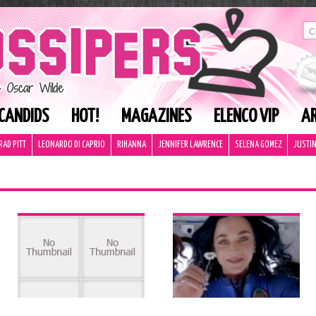
CANDIDS
HOT!
MAGAZINES
ELENCO VIP
AR
RAD PITT
LEONARDO DI CAPRIO
RIHANNA
JENNIFER LAWRENCE
SELENA GOMEZ
JUSTIN