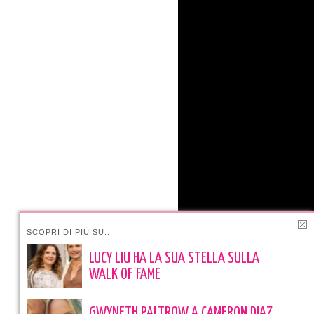
SCOPRI DI PIÙ SU...
LUCY LIU HA LA SUA STELLA SULLA
WALK OF FAME
GWYNETH PALTROW A CAMERON DIAZ