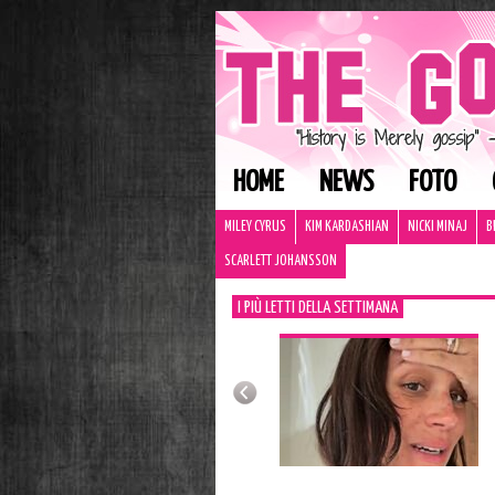
HOME
NEWS
FOTO
MILEY CYRUS
KIM KARDASHIAN
NICKI MINAJ
B
SCARLETT JOHANSSON
I PIÙ LETTI DELLA SETTIMANA