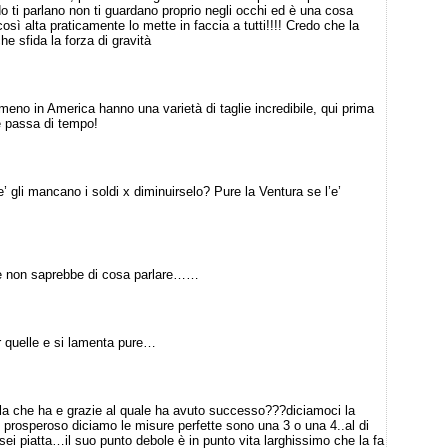
do ti parlano non ti guardano proprio negli occhi ed è una cosa
sì alta praticamente lo mette in faccia a tutti!!!! Credo che la
he sfida la forza di gravità
no in America hanno una varietà di taglie incredibile, qui prima
ne passa di tempo!
gli mancano i soldi x diminuirselo? Pure la Ventura se l’e’
te non saprebbe di cosa parlare……
 quelle e si lamenta pure…
lla che ha e grazie al quale ha avuto successo???diciamoci la
o prosperoso diciamo le misure perfette sono una 3 o una 4..al di
sei piatta…il suo punto debole è in punto vita larghissimo che la fa