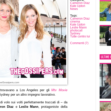
Categorie
:
Cameron Diaz
Kate Upton
News
Tags
:
Cameron Diaz
cinema
Kate Upton
Leslie Mann
photocall
Sydney
Tutte contro lui
Commenti (7)
ULTIME 
heGossipers.com
 trovavano a Los Angeles per gli
Mtv Movie
Sydney per un altro impegno lavorativo.
i volo sui volti perfettamente truccati di – da
ron Diaz
e
Leslie Mann
, protagoniste della