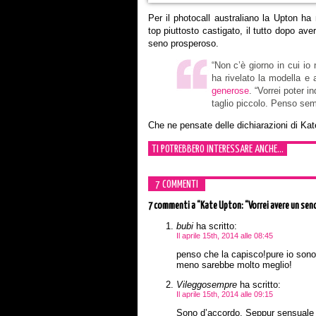
Per il photocall australiano la Upton ha
top piuttosto castigato, il tutto dopo ave
seno prosperoso.
“Non c’è giorno in cui io 
ha rivelato la modella e 
generose
. “Vorrei poter 
taglio piccolo. Penso semp
Che ne pensate delle dichiarazioni di Kat
TI POTREBBERO INTERESSARE ANCHE...
7 COMMENTI
7 commenti
a “Kate Upton: “Vorrei avere un seno
bubi
ha scritto:
Il aprile 15th, 2014 alle 08:45
penso che la capisco!pure io son
meno sarebbe molto meglio!
Vileggosempre
ha scritto:
Il aprile 15th, 2014 alle 09:15
Sono d’accordo. Seppur sensuale e