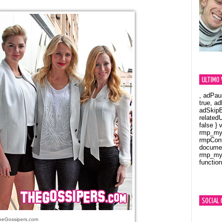
ULTIMO 
, adPau
true, a
adSkipB
related
false } 
rmp_myV
rmpCont
documen
rmp_myV
function
Orland
SOCIAL 
heGossipers.com