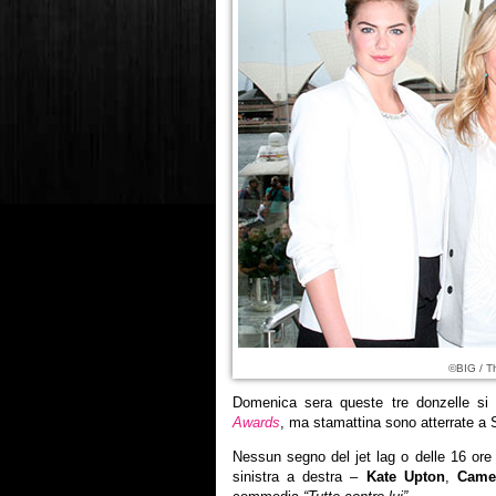
©BIG / T
Domenica sera queste tre donzelle si
Awards
, ma stamattina sono atterrate a 
Nessun segno del jet lag o delle 16 ore d
sinistra a destra –
Kate Upton
,
Came