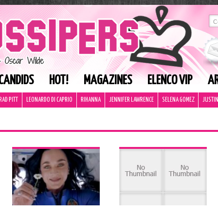
CANDIDS
HOT!
MAGAZINES
ELENCO VIP
AR
RAD PITT
LEONARDO DI CAPRIO
RIHANNA
JENNIFER LAWRENCE
SELENA GOMEZ
JUSTIN