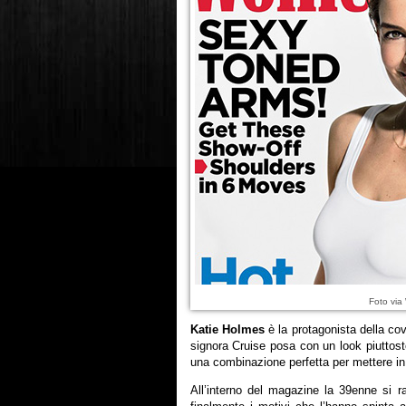
Foto via
Katie Holmes
è la protagonista della cov
signora Cruise posa con un look piuttosto 
una combinazione perfetta per mettere in 
All’interno del magazine la 39enne si ra