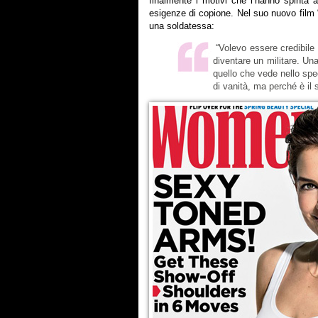
finalmente i motivi che l’hanno spinta a
esigenze di copione. Nel suo nuovo film 
una soldatessa:
“Volevo essere credibile 
diventare un militare. Un
quello che vede nello spe
di vanità, ma perché è il 