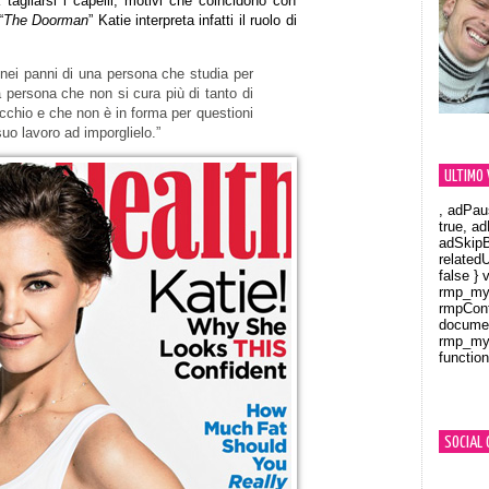
 tagliarsi i capelli, motivi che coincidono con
“
The Doorman
” Katie interpreta infatti il ruolo di
nei panni di una persona che studia per
a persona che non si cura più di tanto di
cchio e che non è in forma per questioni
suo lavoro ad imporglielo.”
ULTIMO 
, adPau
true, a
adSkipB
related
false } 
rmp_myV
rmpCont
documen
rmp_myV
function
Orland
SOCIAL 