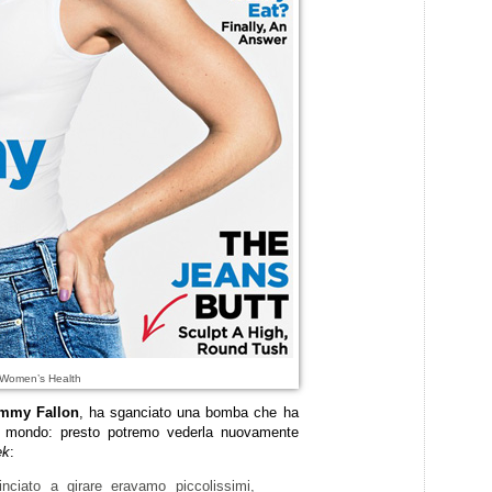
 Women’s Health
mmy Fallon
, ha sganciato una bomba che ha
il mondo: presto potremo vederla nuovamente
ek
:
iato a girare eravamo piccolissimi,