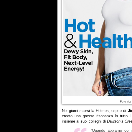
Foto via
Nei giorni scorsi la Holmes, ospite di
Ji
creato una grossa risonanza in tutto 
insieme ai suoi colleghi di
Dawson’s Cre
“Quando abbiamo cominc