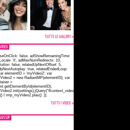
TUTTE LE GALLERY »
VIDEO
seOnClick: false, adShowRemainingTime:
dLocale: 'it', adMaxNumRedirects: 10,
utton: false, relatedUpNextOffset: 5,
UpNextAutoplay: true, relatedEndedLoop:
var elementID = 'myVideo2'; var
ideo2 = new RadiantMP(elementID); var
ainer =
t.getElementById(elementID);
ideo2.init(settings);jQuery("#context_video2").one("mouseover",
() { rmp_myVideo2.play(); });
o Bloom e la t-shirt dedicata a Flynn
TUTTI I VIDEO »
GOSSIP