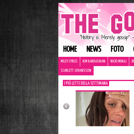
HOME
NEWS
FOTO
MILEY CYRUS
KIM KARDASHIAN
NICKI MINAJ
B
SCARLETT JOHANSSON
I PIÙ LETTI DELLA SETTIMANA