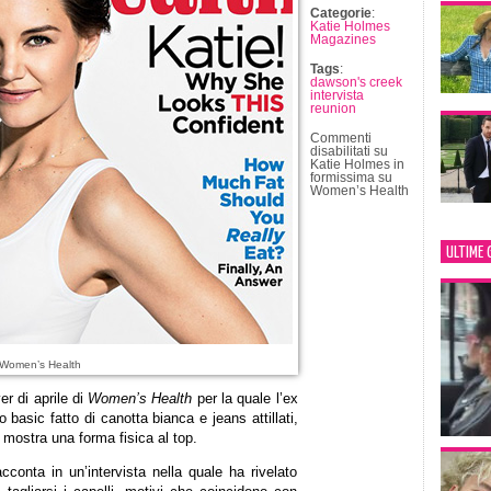
Categorie
:
Katie Holmes
Magazines
Tags
:
dawson's creek
intervista
reunion
Commenti
disabilitati
su
Katie Holmes in
formissima su
Women’s Health
ULTIME 
 Women’s Health
er di aprile di
Women’s Health
per la quale l’ex
basic fatto di canotta bianca e jeans attillati,
mostra una forma fisica al top.
cconta in un’intervista nella quale ha rivelato