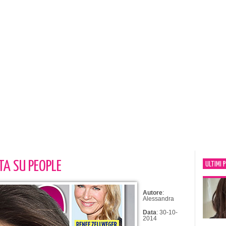
TA SU PEOPLE
ULTIMI 
Autore
:
Alessandra
Data
: 30-10-
2014