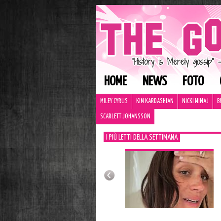
HOME
NEWS
FOTO
MILEY CYRUS
KIM KARDASHIAN
NICKI MINAJ
B
SCARLETT JOHANSSON
I PIÙ LETTI DELLA SETTIMANA