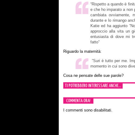
“Rispetto a quando è fini
e che ho imparato a non p
cambiata ovviamente, ma
durante e lo rimango anch
Katie ed ha aggiunto “No
approccio alla vita un g
entusiasta di dove mi t
fatto”
Riguardo la maternità:
“Suri è tutto per me. Imp
momento in cui sono div
Cosa ne pensate delle sue parole?
TI POTREBBERO INTERESSARE ANCHE...
COMMENTA ORA!
I commenti sono disabilitati.