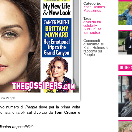
Categorie
:
Katie Holmes
Magazines
Tags
:
divorzio tra
celebrity
Suri Cruise
tom cruise
Commenti
disabilitati
su
Katie Holmes si
racconta su
People
ULTIME 
 via People
uovo numero di
People
dove per la prima volta
po, sia chiaro!- sul divorzio da
Tom Cruise
e
ission Impossibile
“: