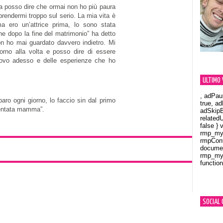
ta posso dire che ormai non ho più paura
rendermi troppo sul serio. La mia vita è
 ero un’attrice prima, lo sono stata
e dopo la fine del matrimonio” ha detto
n ho mai guardato davvero indietro. Mi
iorno alla volta e posso dire di essere
rovo adesso e delle esperienze che ho
ULTIMO 
, adPau
aro ogni giorno, lo faccio sin dal primo
true, a
entata mamma”.
adSkipB
related
false } 
rmp_myV
rmpCont
documen
rmp_myV
function
Orland
SOCIAL 