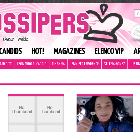
CANDIDS
HOT!
MAGAZINES
ELENCO VIP
AR
RAD PITT
LEONARDO DI CAPRIO
RIHANNA
JENNIFER LAWRENCE
SELENA GOMEZ
JUSTIN