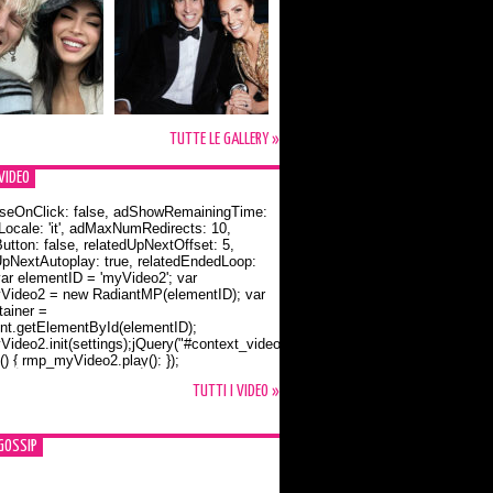
TUTTE LE GALLERY »
VIDEO
seOnClick: false, adShowRemainingTime:
dLocale: 'it', adMaxNumRedirects: 10,
utton: false, relatedUpNextOffset: 5,
UpNextAutoplay: true, relatedEndedLoop:
var elementID = 'myVideo2'; var
ideo2 = new RadiantMP(elementID); var
ainer =
t.getElementById(elementID);
ideo2.init(settings);jQuery("#context_video2").one("mouseover",
() { rmp_myVideo2.play(); });
o Bloom e la t-shirt dedicata a Flynn
TUTTI I VIDEO »
GOSSIP