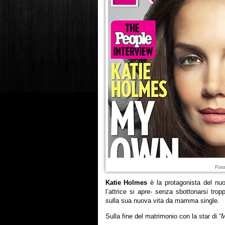
Foto
Katie Holmes
è la protagonista del n
l’attrice si apre- senza sbottonarsi trop
sulla sua nuova vita da mamma single.
Sulla fine del matrimonio con la star di “
M