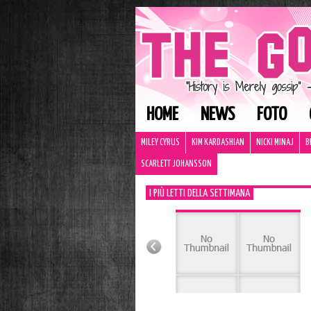
HOME
NEWS
FOTO
MILEY CYRUS
KIM KARDASHIAN
NICKI MINAJ
B
SCARLETT JOHANSSON
I PIÙ LETTI DELLA SETTIMANA