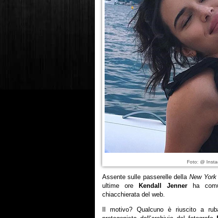
Foto: @ Insta
Assente sulle passerelle della
New York
ultime ore
Kendall Jenner
ha comunq
chiacchierata del web.
Il motivo? Qualcuno è riuscito a rub