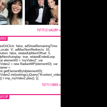
TUTTE LE GALLERY »
VIDEO
seOnClick: false, adShowRemainingTime:
dLocale: 'it', adMaxNumRedirects: 10,
utton: false, relatedUpNextOffset: 5,
UpNextAutoplay: true, relatedEndedLoop:
var elementID = 'myVideo2'; var
ideo2 = new RadiantMP(elementID); var
ainer =
t.getElementById(elementID);
ideo2.init(settings);jQuery("#context_video2").one("mouseover",
() { rmp_myVideo2.play(); });
o Bloom e la t-shirt dedicata a Flynn
TUTTI I VIDEO »
GOSSIP