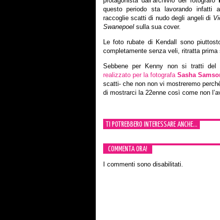
protagonista dall’archivio del fotografo
questo periodo sta lavorando infatti a
raccoglie scatti di nudo degli angeli di
Vi
Swanepoel
sulla sua cover.
Le foto rubate di Kendall sono piuttosto
completamente senza veli, ritratta prima s
Sebbene per Kenny non si tratti del 
realizzato per la fotografa
Sasha Samso
scatti- che non non vi mostreremo perchè
di mostrarci la 22enne così come non l’
TI POTREBBERO INTERESSARE ANCHE...
COMMENTA ORA!
I commenti sono disabilitati.