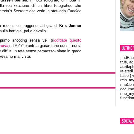
Russell James
. Il noto fotografo di moda in
lla realizzazione di un libro fotografico che
ctoria’s Secret
e che vede la statuaria
Candice
 recenti e ritraggono la figlia di
Kris Jenner
ulla battigia, poi a cavallo.
primo shooting senza veli (
ricordate questo
nova
), TMZ è pronto a giurare che questi nuovi
ULTIMO 
 diffusi in rete senza permesso- siano in grado
avevamo mai vista.
, adPau
true, a
adSkipB
related
false } 
rmp_myV
rmpCont
documen
rmp_myV
function
Orland
SOCIAL 