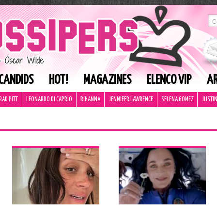
CANDIDS
HOT!
MAGAZINES
ELENCO VIP
AR
RAD PITT
LEONARDO DI CAPRIO
RIHANNA
JENNIFER LAWRENCE
SELENA GOMEZ
JUSTIN