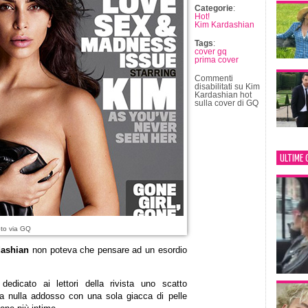
Categorie
:
Hot!
Kim Kardashian
Tags
:
cover gq
prima cover
Commenti
disabilitati
su Kim
Kardashian hot
sulla cover di GQ
ULTIME 
to via GQ
ashian
non poteva che pensare ad un esordio
dedicato ai lettori della rivista uno scatto
za nulla addosso con una sola giacca di pelle