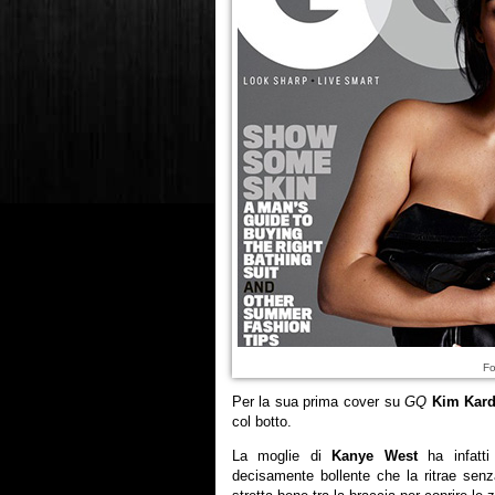
Fo
Per la sua prima cover su
GQ
Kim Kard
col botto.
La moglie di
Kanye West
ha infatti 
decisamente bollente che la ritrae sen