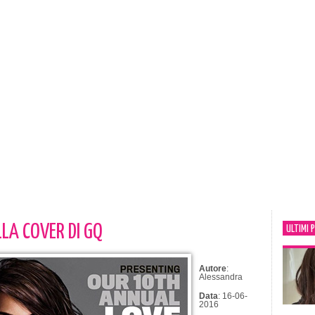
LA COVER DI GQ
ULTIMI 
Autore
:
Alessandra
Data
: 16-06-
2016