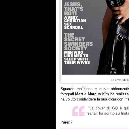
La cover di 
Sguardo malizioso e curve abbronzati
fotografi
Mert
e
Marcus
Kim ha realizzat
ha voluto condividere la sua gioia con i f
“La cover di GQ è qui
realtà!” ha scritto su Ins
Pareri?