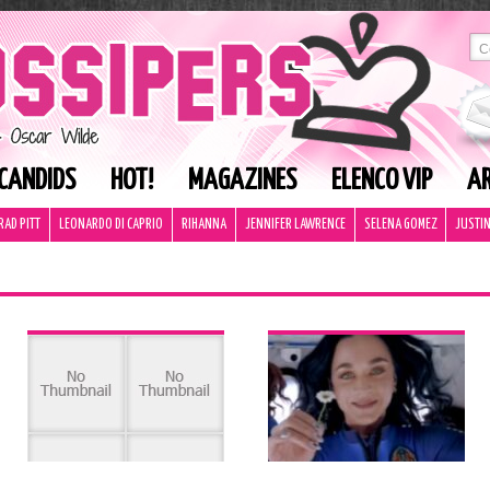
CANDIDS
HOT!
MAGAZINES
ELENCO VIP
AR
RAD PITT
LEONARDO DI CAPRIO
RIHANNA
JENNIFER LAWRENCE
SELENA GOMEZ
JUSTIN