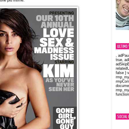
zone più intime.
ULTIMO 
, adPau
true, a
adSkipB
related
false } 
rmp_myV
rmpCont
documen
rmp_myV
function
Orland
SOCIAL 