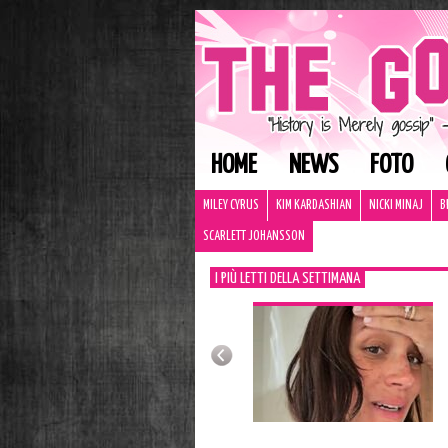
HOME
NEWS
FOTO
MILEY CYRUS
KIM KARDASHIAN
NICKI MINAJ
B
SCARLETT JOHANSSON
I PIÙ LETTI DELLA SETTIMANA