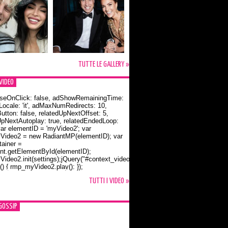
TUTTE LE GALLERY »
VIDEO
seOnClick: false, adShowRemainingTime:
dLocale: 'it', adMaxNumRedirects: 10,
utton: false, relatedUpNextOffset: 5,
UpNextAutoplay: true, relatedEndedLoop:
var elementID = 'myVideo2'; var
ideo2 = new RadiantMP(elementID); var
ainer =
t.getElementById(elementID);
ideo2.init(settings);jQuery("#context_video2").one("mouseover",
() { rmp_myVideo2.play(); });
o Bloom e la t-shirt dedicata a Flynn
TUTTI I VIDEO »
GOSSIP