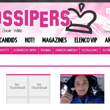
CANDIDS
HOT!
MAGAZINES
ELENCO VIP
AR
RAD PITT
LEONARDO DI CAPRIO
RIHANNA
JENNIFER LAWRENCE
SELENA GOMEZ
JUSTIN