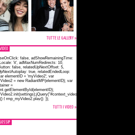
TUTTE LE GALLERY »
VIDEO
seOnClick: false, adShowRemainingTime:
dLocale: 'it', adMaxNumRedirects: 10,
utton: false, relatedUpNextOffset: 5,
UpNextAutoplay: true, relatedEndedLoop:
var elementID = 'myVideo2'; var
ideo2 = new RadiantMP(elementID); var
ainer =
t.getElementById(elementID);
ideo2.init(settings);jQuery("#context_video2").one("mouseover",
() { rmp_myVideo2.play(); });
o Bloom e la t-shirt dedicata a Flynn
TUTTI I VIDEO »
GOSSIP