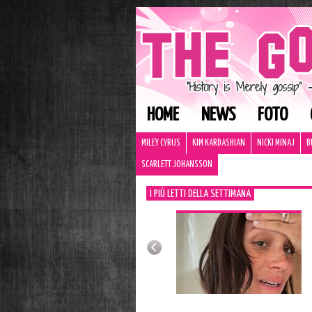
HOME
NEWS
FOTO
MILEY CYRUS
KIM KARDASHIAN
NICKI MINAJ
B
SCARLETT JOHANSSON
I PIÙ LETTI DELLA SETTIMANA