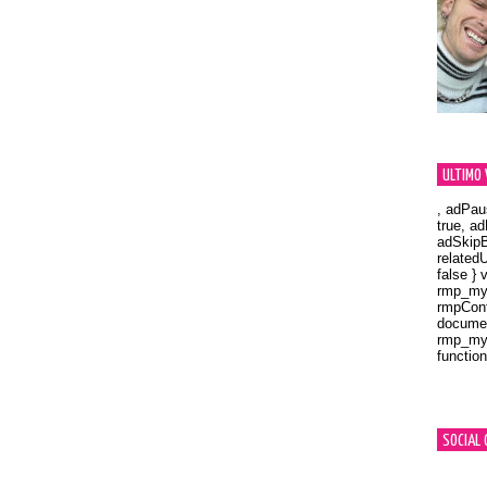
ULTIMO 
, adPau
true, a
adSkipB
related
false } 
rmp_myV
rmpCont
documen
rmp_myV
function
Orland
SOCIAL 