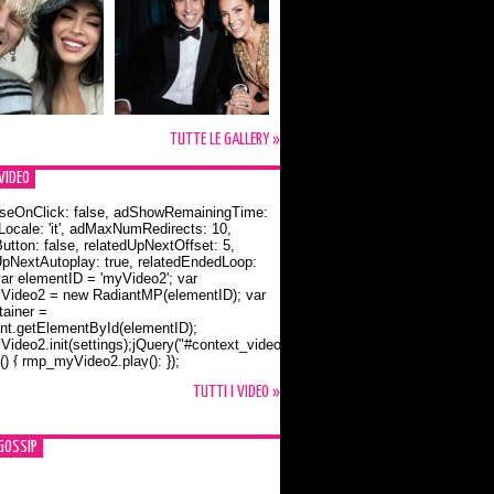
TUTTE LE GALLERY »
VIDEO
seOnClick: false, adShowRemainingTime:
dLocale: 'it', adMaxNumRedirects: 10,
utton: false, relatedUpNextOffset: 5,
UpNextAutoplay: true, relatedEndedLoop:
var elementID = 'myVideo2'; var
ideo2 = new RadiantMP(elementID); var
ainer =
t.getElementById(elementID);
ideo2.init(settings);jQuery("#context_video2").one("mouseover",
() { rmp_myVideo2.play(); });
o Bloom e la t-shirt dedicata a Flynn
TUTTI I VIDEO »
GOSSIP