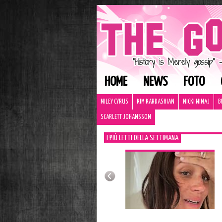
HOME
NEWS
FOTO
MILEY CYRUS
KIM KARDASHIAN
NICKI MINAJ
B
SCARLETT JOHANSSON
I PIÙ LETTI DELLA SETTIMANA