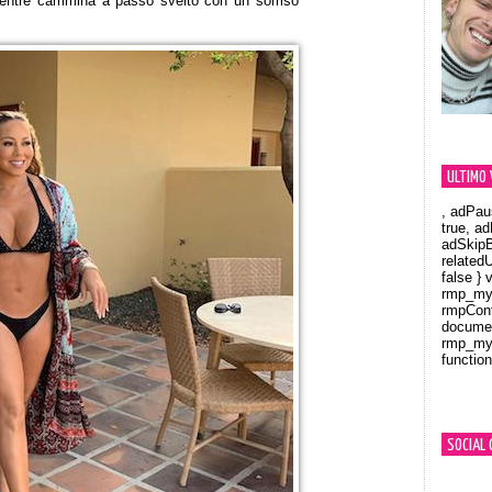
mentre cammina a passo svelto con un sorriso
ULTIMO 
, adPau
true, a
adSkipB
related
false } 
rmp_myV
rmpCont
documen
rmp_myV
function
Orland
SOCIAL 