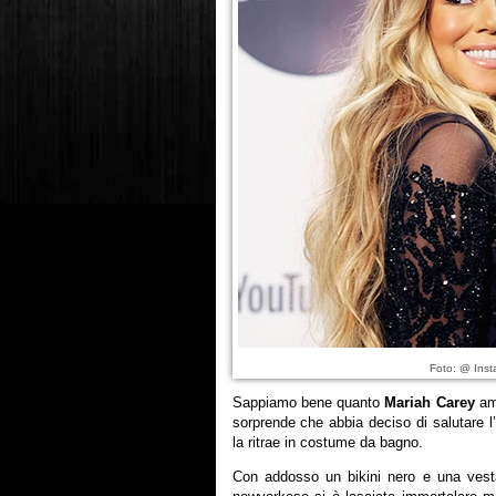
Foto: @ Inst
Sappiamo bene quanto
Mariah Carey
ami
sorprende che abbia deciso di salutare l
la ritrae in costume da bagno.
Con addosso un bikini nero e una vesta