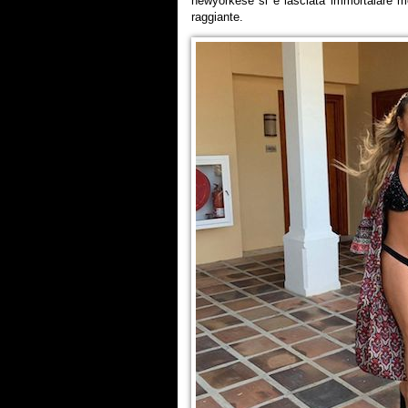
newyorkese si è lasciata immortalare 
raggiante.