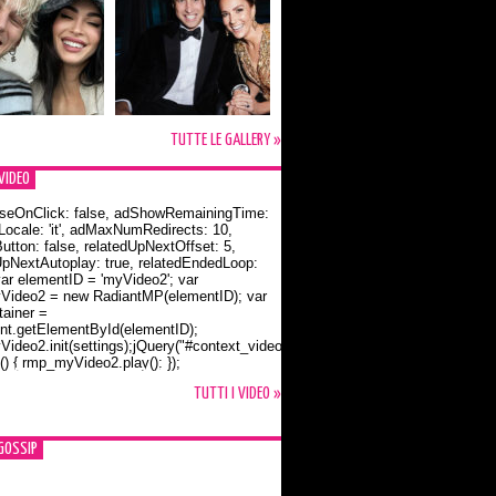
TUTTE LE GALLERY »
VIDEO
seOnClick: false, adShowRemainingTime:
dLocale: 'it', adMaxNumRedirects: 10,
utton: false, relatedUpNextOffset: 5,
UpNextAutoplay: true, relatedEndedLoop:
var elementID = 'myVideo2'; var
ideo2 = new RadiantMP(elementID); var
ainer =
t.getElementById(elementID);
ideo2.init(settings);jQuery("#context_video2").one("mouseover",
() { rmp_myVideo2.play(); });
o Bloom e la t-shirt dedicata a Flynn
TUTTI I VIDEO »
GOSSIP