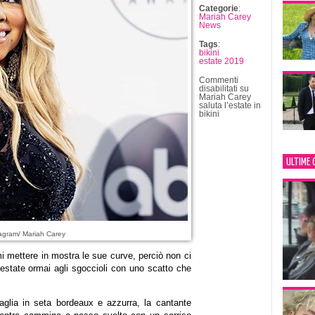
Categorie
:
Mariah Carey
News
Tags
:
bikini
estate 2019
Commenti
disabilitati
su
Mariah Carey
saluta l’estate in
bikini
ULTIME 
agram/ Mariah Carey
 mettere in mostra le sue curve, perciò non ci
’estate ormai agli sgoccioli con uno scatto che
glia in seta bordeaux e azzurra, la cantante