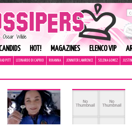
CANDIDS
HOT!
MAGAZINES
ELENCO VIP
AR
RAD PITT
LEONARDO DI CAPRIO
RIHANNA
JENNIFER LAWRENCE
SELENA GOMEZ
JUSTIN