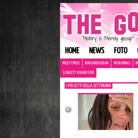
HOME
NEWS
FOTO
MILEY CYRUS
KIM KARDASHIAN
NICKI MINAJ
B
SCARLETT JOHANSSON
I PIÙ LETTI DELLA SETTIMANA