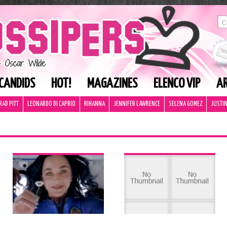
CANDIDS
HOT!
MAGAZINES
ELENCO VIP
AR
RAD PITT
LEONARDO DI CAPRIO
RIHANNA
JENNIFER LAWRENCE
SELENA GOMEZ
JUSTIN