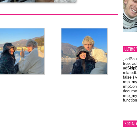
ULTIMO 
, adPau
true, a
adSkipB
related
false } 
rmp_myV
rmpCont
documen
rmp_myV
function
Orland
SOCIAL 