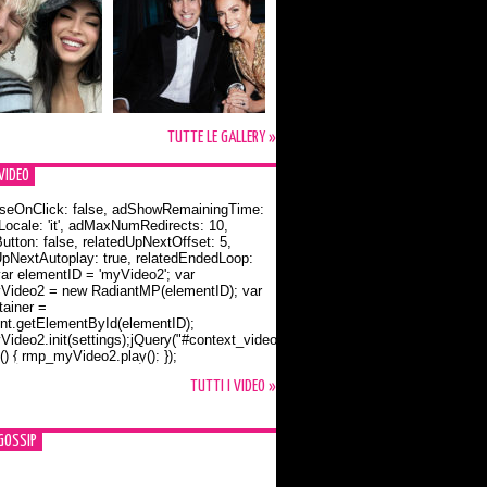
TUTTE LE GALLERY »
VIDEO
seOnClick: false, adShowRemainingTime:
dLocale: 'it', adMaxNumRedirects: 10,
utton: false, relatedUpNextOffset: 5,
UpNextAutoplay: true, relatedEndedLoop:
var elementID = 'myVideo2'; var
ideo2 = new RadiantMP(elementID); var
ainer =
t.getElementById(elementID);
ideo2.init(settings);jQuery("#context_video2").one("mouseover",
() { rmp_myVideo2.play(); });
o Bloom e la t-shirt dedicata a Flynn
TUTTI I VIDEO »
GOSSIP