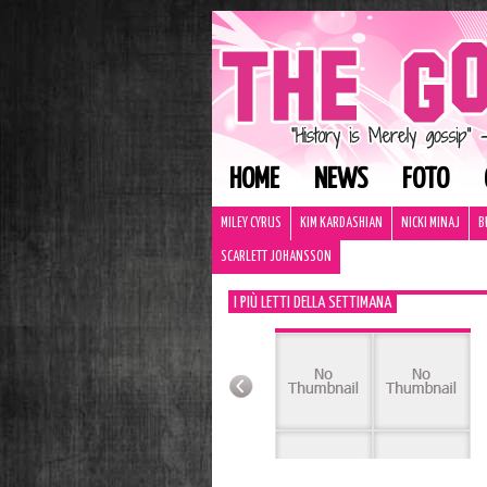
HOME
NEWS
FOTO
MILEY CYRUS
KIM KARDASHIAN
NICKI MINAJ
B
SCARLETT JOHANSSON
I PIÙ LETTI DELLA SETTIMANA