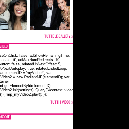
TUTTE LE GALLERY »
VIDEO
seOnClick: false, adShowRemainingTime:
dLocale: 'it', adMaxNumRedirects: 10,
utton: false, relatedUpNextOffset: 5,
UpNextAutoplay: true, relatedEndedLoop:
var elementID = 'myVideo2'; var
ideo2 = new RadiantMP(elementID); var
ainer =
t.getElementById(elementID);
ideo2.init(settings);jQuery("#context_video2").one("mouseover",
() { rmp_myVideo2.play(); });
o Bloom e la t-shirt dedicata a Flynn
TUTTI I VIDEO »
GOSSIP