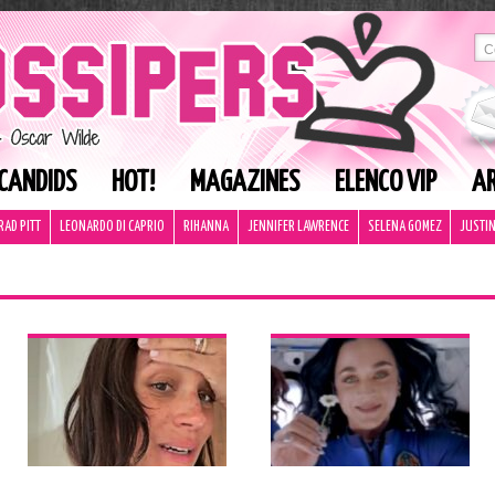
CANDIDS
HOT!
MAGAZINES
ELENCO VIP
AR
RAD PITT
LEONARDO DI CAPRIO
RIHANNA
JENNIFER LAWRENCE
SELENA GOMEZ
JUSTIN