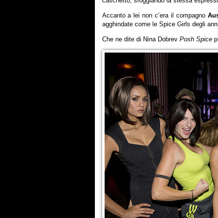
caschetto, sfoggiando la stessa espressi
Accanto a lei non c’era il compagno
Aus
agghindate come le Spice Girls degli anni
Che ne dite di Nina Dobrev
Posh Spice
p