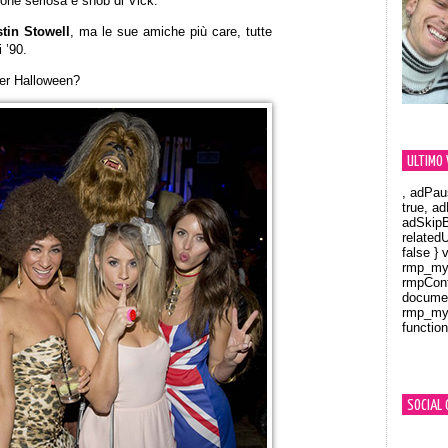
one seriosa e snob di Vick.
tin Stowell
, ma le sue amiche più care, tutte
 ’90.
er Halloween?
ULTIMO 
, adPau
true, a
adSkipB
related
false } 
rmp_myV
rmpCont
documen
rmp_myV
function
Orland
SOCIAL 