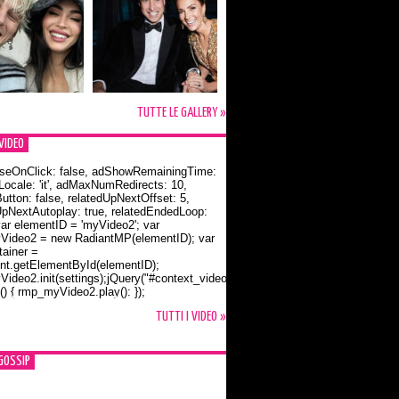
TUTTE LE GALLERY »
VIDEO
seOnClick: false, adShowRemainingTime:
dLocale: 'it', adMaxNumRedirects: 10,
utton: false, relatedUpNextOffset: 5,
UpNextAutoplay: true, relatedEndedLoop:
var elementID = 'myVideo2'; var
ideo2 = new RadiantMP(elementID); var
ainer =
t.getElementById(elementID);
ideo2.init(settings);jQuery("#context_video2").one("mouseover",
() { rmp_myVideo2.play(); });
o Bloom e la t-shirt dedicata a Flynn
TUTTI I VIDEO »
GOSSIP