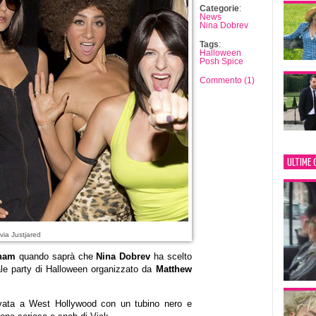
Categorie
:
News
Nina Dobrev
Tags
:
Halloween
Posh Spice
Commento (1)
ULTIME 
via Justjared
kham
quando saprà che
Nina Dobrev
ha scelto
ale party di Halloween organizzato da
Matthew
ivata a West Hollywood con un tubino nero e