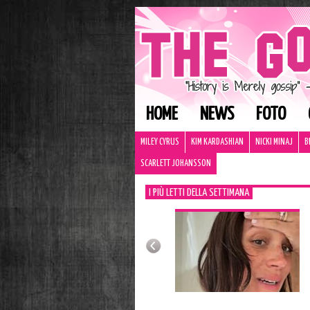
HOME
NEWS
FOTO
MILEY CYRUS
KIM KARDASHIAN
NICKI MINAJ
B
SCARLETT JOHANSSON
I PIÙ LETTI DELLA SETTIMANA