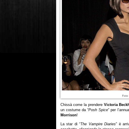
Foto 
Chissà come la prendere
Victoria Bec
un costume da “
Posh Spice
” per l’annu
Morrison
!
La star di “
The Vampire Diaries
” è arr