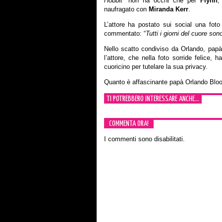
Hobbit
” non ha occhi che per
Flynn
,
naufragato con
Miranda Kerr
.
L’attore ha postato sui social una fot
commentato: “
Tutti i giorni del cuore so
Nello scatto condiviso da Orlando, papà
l’attore, che nella foto sorride felice, 
cuoricino per tutelare la sua privacy.
Quanto è affascinante papà Orlando Blo
TI POTREBBERO INTERESSARE ANCHE...
COMMENTA ORA!
I commenti sono disabilitati.