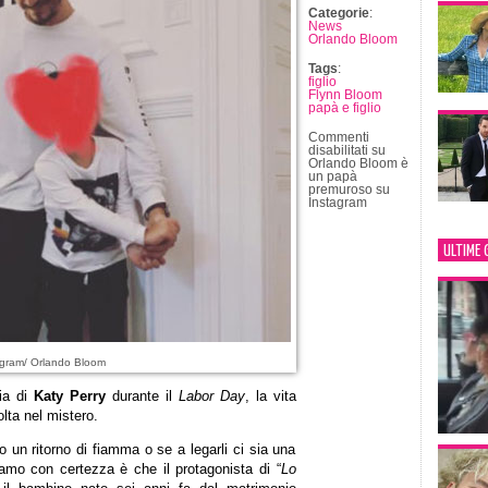
Categorie
:
News
Orlando Bloom
Tags
:
figlio
Flynn Bloom
papà e figlio
Commenti
disabilitati
su
Orlando Bloom è
un papà
premuroso su
Instagram
ULTIME 
agram/ Orlando Bloom
a di
Katy Perry
durante il
Labor Day
, la vita
lta nel mistero.
 un ritorno di fiamma o se a legarli ci sia una
amo con certezza è che il protagonista di “
Lo