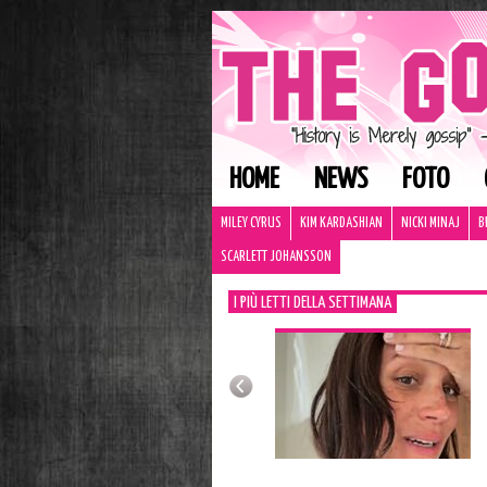
HOME
NEWS
FOTO
MILEY CYRUS
KIM KARDASHIAN
NICKI MINAJ
B
SCARLETT JOHANSSON
I PIÙ LETTI DELLA SETTIMANA