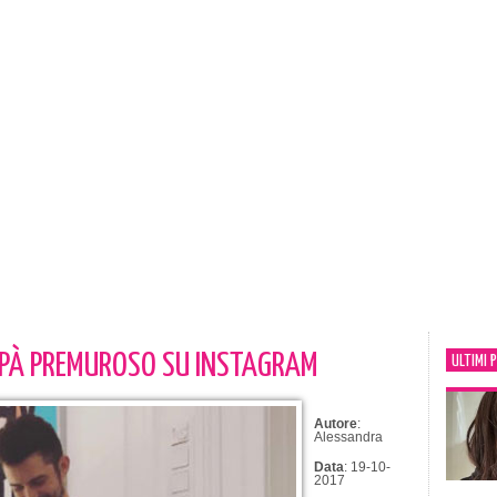
APÀ PREMUROSO SU INSTAGRAM
ULTIMI 
Autore
:
Alessandra
Data
: 19-10-
2017