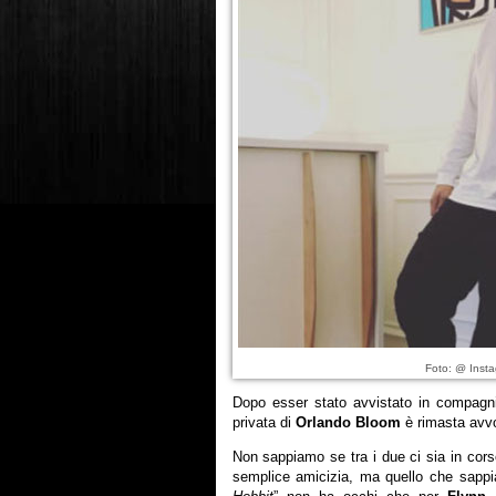
Foto: @ Inst
Dopo esser stato avvistato in compagni
privata di
Orlando Bloom
è rimasta avvo
Non sappiamo se tra i due ci sia in corso
semplice amicizia, ma quello che sappi