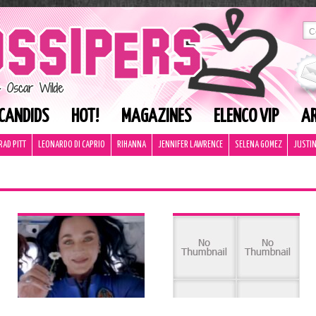
CANDIDS
HOT!
MAGAZINES
ELENCO VIP
AR
RAD PITT
LEONARDO DI CAPRIO
RIHANNA
JENNIFER LAWRENCE
SELENA GOMEZ
JUSTIN