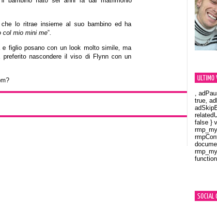
 il bambino nato sei anni fa dal matrimonio
o che lo ritrae insieme al suo bambino ed ha
no col mio mini me
”.
 e figlio posano con un look molto simile, ma
ha preferito nascondere il viso di Flynn con un
ULTIMO 
om?
, adPau
true, a
adSkipB
related
false } 
rmp_myV
rmpCont
documen
rmp_myV
function
Orland
SOCIAL 