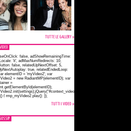
TUTTE LE GALLERY »
VIDEO
seOnClick: false, adShowRemainingTime:
dLocale: 'it', adMaxNumRedirects: 10,
utton: false, relatedUpNextOffset: 5,
UpNextAutoplay: true, relatedEndedLoop:
var elementID = 'myVideo2'; var
ideo2 = new RadiantMP(elementID); var
ainer =
t.getElementById(elementID);
ideo2.init(settings);jQuery("#context_video2").one("mouseover",
() { rmp_myVideo2.play(); });
o Bloom e la t-shirt dedicata a Flynn
TUTTI I VIDEO »
GOSSIP