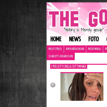
HOME
NEWS
FOTO
MILEY CYRUS
KIM KARDASHIAN
NICKI MINAJ
B
SCARLETT JOHANSSON
I PIÙ LETTI DELLA SETTIMANA