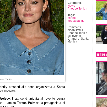
Categorie
:
News
Phoebe Tonkin
Tags
:
chanel
teresa palmer
Commenti
disabilitati
su
Phoebe Tonkin
all’ evento
Chanel di Santa
Monica
ULTIME 
o via Zimbio
ebrity presenti alla cena organizzata a Santa
ova borsetta.
Welsey
, l’ attrice è arrivata all’ evento senza
ne, l’ amica
Teresa Palmer
, la protagonista di