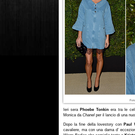
Fot
Ieri sera
Phoebe Tonkin
era tra le cel
Monica da
Chanel
per il lancio di una nu
Dopo la fine della lovestory con
Paul 
cavaliere, ma con una dama d’ eccezio