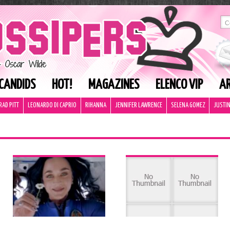
CANDIDS
HOT!
MAGAZINES
ELENCO VIP
AR
RAD PITT
LEONARDO DI CAPRIO
RIHANNA
JENNIFER LAWRENCE
SELENA GOMEZ
JUSTIN