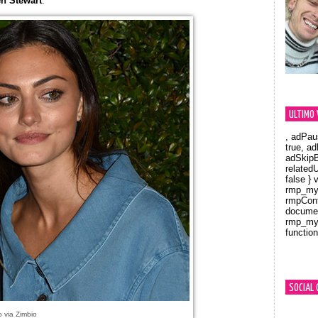
en Stewart
.
ULTIMO 
, adPau
true, a
adSkipB
related
false } 
rmp_myV
rmpCont
documen
rmp_myV
function
Orland
SOCIAL 
o via Zimbio