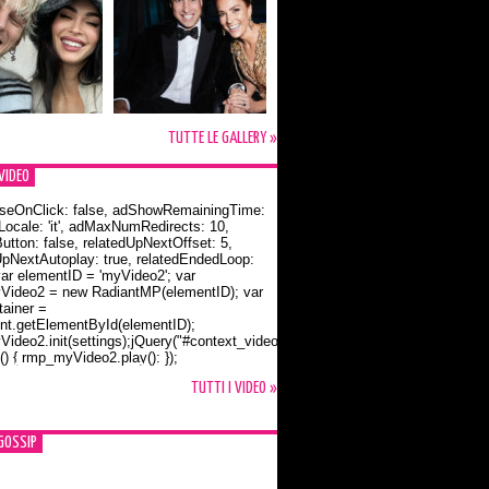
TUTTE LE GALLERY »
VIDEO
seOnClick: false, adShowRemainingTime:
dLocale: 'it', adMaxNumRedirects: 10,
utton: false, relatedUpNextOffset: 5,
UpNextAutoplay: true, relatedEndedLoop:
var elementID = 'myVideo2'; var
ideo2 = new RadiantMP(elementID); var
ainer =
t.getElementById(elementID);
ideo2.init(settings);jQuery("#context_video2").one("mouseover",
() { rmp_myVideo2.play(); });
o Bloom e la t-shirt dedicata a Flynn
TUTTI I VIDEO »
GOSSIP