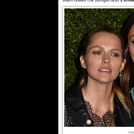
Warm Bodies
che somiglia tanto a
Krist
Fot