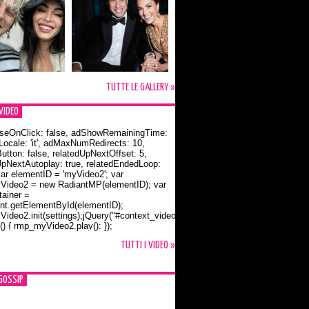
TUTTE LE GALLERY »
VIDEO
seOnClick: false, adShowRemainingTime:
dLocale: 'it', adMaxNumRedirects: 10,
utton: false, relatedUpNextOffset: 5,
UpNextAutoplay: true, relatedEndedLoop:
var elementID = 'myVideo2'; var
ideo2 = new RadiantMP(elementID); var
ainer =
t.getElementById(elementID);
ideo2.init(settings);jQuery("#context_video2").one("mouseover",
() { rmp_myVideo2.play(); });
o Bloom e la t-shirt dedicata a Flynn
TUTTI I VIDEO »
GOSSIP