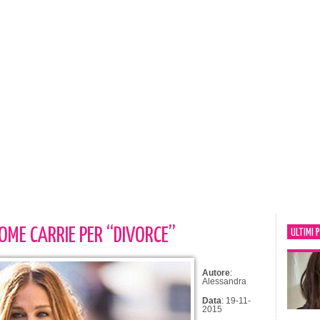
OME CARRIE PER “DIVORCE”
ULTIMI 
Autore
:
Alessandra
Data
: 19-11-
2015