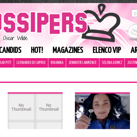
CANDIDS
HOT!
MAGAZINES
ELENCO VIP
AR
RAD PITT
LEONARDO DI CAPRIO
RIHANNA
JENNIFER LAWRENCE
SELENA GOMEZ
JUSTIN