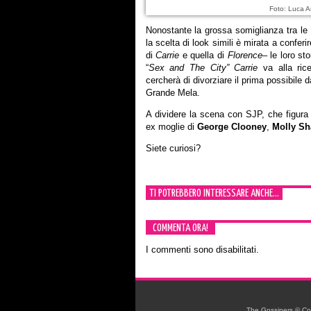
Foto: Luca A
Nonostante la grossa somiglianza tra le 
la scelta di look simili è mirata a conferi
di
Carrie
e quella di
Florence
– le loro s
“
Sex and The City”
Carrie
va alla rice
cercherà di divorziare il prima possibile d
Grande Mela.
A dividere la scena con SJP, che figura n
ex moglie di
George Clooney
,
Molly S
Siete curiosi?
TI POTREBBERO INTERESSARE ANCHE...
COMMENTA ORA!
I commenti sono disabilitati.
The Gossipers © Copyr