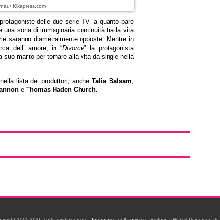
rnau/ Kikapress.com
protagoniste delle due serie TV- a quanto pare
re una sorta di immaginaria continuità tra la vita
torie saranno diametralmente opposte. Mentre in
rca dell’ amore, in “
Divorce
” la protagonista
a suo marito per tornare alla vita da single nella
ella lista dei produttori, anche
Talia Balsam
,
hannon
e
Thomas Haden Church.
ight 2005-2026 Tutti i diritti riservati. -
Informativa sulla privacy
- Editore: PWD srl Unipersonal