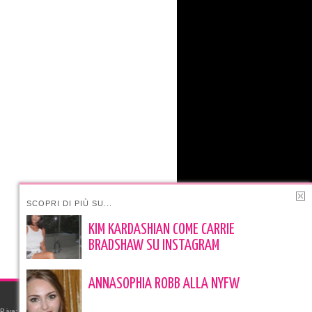
SCOPRI DI PIÙ SU...
KIM KARDASHIAN COME CARRIE
BRADSHAW SU INSTAGRAM
ANNASOPHIA ROBB ALLA NYFW
e P.iva: 06523591219