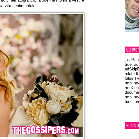
to cinematografico, la 50enne ritorna a vestire
sa vita sentimentale.
ULTIMO 
, adPau
true, a
adSkipB
related
false } 
rmp_myV
rmpCont
documen
rmp_myV
function
Orland
SOCIAL 