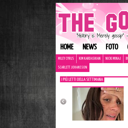
HOME
NEWS
FOTO
MILEY CYRUS
KIM KARDASHIAN
NICKI MINAJ
B
SCARLETT JOHANSSON
I PIÙ LETTI DELLA SETTIMANA