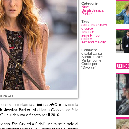
Categorie
:
News
Sarah Jessica
Parker
Tags
:
carrie bradshaw
divorce
florence
serie tv hbo
serie v
sex and the city
Commenti
disabilitati
su
Sarah Jessica
Parker come
Carrie per
ULTIME 
“Divorce”
to via web
uesta foto rilasciata ieri da
HBO
e invece la
h Jessica Parker
, si chiama
Frances
ed è la
e
” il cui debutto è fissato per il 2016.
x and The City
ed a 5 dall’ uscita nelle sale di