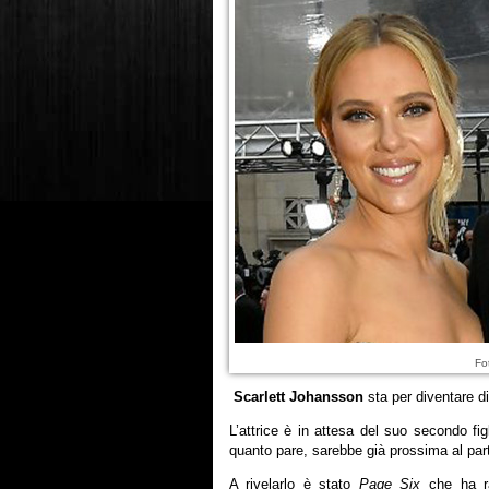
Fo
Scarlett Johansson
sta per diventare 
L’attrice è in attesa del suo secondo fig
quanto pare, sarebbe già prossima al par
A rivelarlo è stato
Page Six
che ha ra