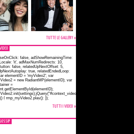
TUTTE LE GALLERY »
VIDEO
seOnClick: false, adShowRemainingTime:
dLocale: 'it', adMaxNumRedirects: 10,
utton: false, relatedUpNextOffset: 5,
UpNextAutoplay: true, relatedEndedLoop:
var elementID = 'myVideo2'; var
ideo2 = new RadiantMP(elementID); var
ainer =
t.getElementById(elementID);
ideo2.init(settings);jQuery("#context_video2").one("mouseover",
() { rmp_myVideo2.play(); });
o Bloom e la t-shirt dedicata a Flynn
TUTTI I VIDEO »
GOSSIP