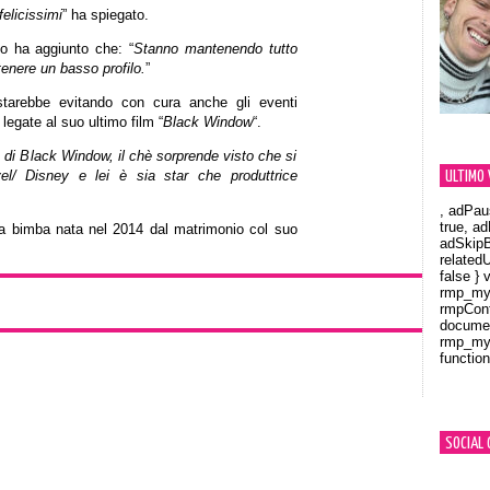
felicissimi
” ha spiegato.
o ha aggiunto che: “
Stanno mantenendo tutto
tenere un basso profilo.
”
starebbe evitando con cura anche gli eventi
 legate al suo ultimo film “
Black Window
“.
 di Black Window, il chè sorprende visto che si
el/ Disney e lei è sia star che produttrice
ULTIMO 
, adPau
true, a
la bimba nata nel 2014 dal matrimonio col suo
adSkipB
related
false } 
rmp_myV
rmpCont
documen
rmp_myV
function
Orland
SOCIAL 