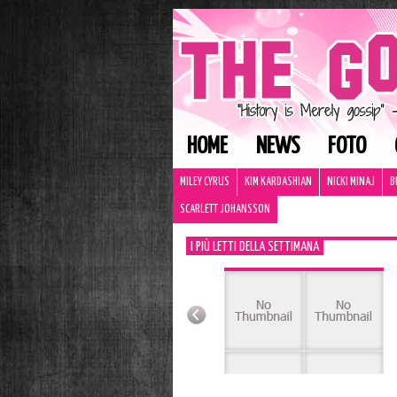
HOME
NEWS
FOTO
MILEY CYRUS
KIM KARDASHIAN
NICKI MINAJ
B
SCARLETT JOHANSSON
I PIÙ LETTI DELLA SETTIMANA