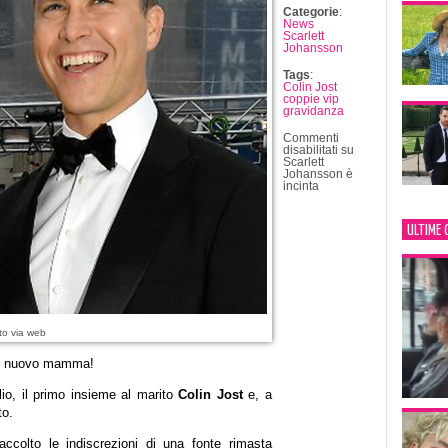
Categorie
:
News
Scarlett
Johansson
Tags
:
Colin Jost
coppie vip
gravidanza
Commenti
disabilitati
su
Scarlett
Johansson è
incinta
ULTIME 
to via web
di nuovo mamma!
lio, il primo insieme al marito
Colin Jost
e, a
to.
ccolto le indiscrezioni di una fonte rimasta