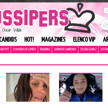
CANDIDS
HOT!
MAGAZINES
ELENCO VIP
AR
RAD PITT
LEONARDO DI CAPRIO
RIHANNA
JENNIFER LAWRENCE
SELENA GOMEZ
JUSTIN