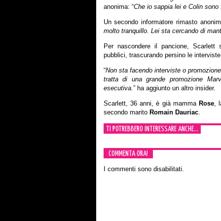
anonima: “
Che io sappia lei e Colin sono 
Un secondo informatore rimasto anonim
molto tranquillo. Lei sta cercando di man
Per nascondere il pancione, Scarlett 
pubblici, trascurando persino le interviste
“
Non sta facendo interviste o promozione
tratta di una grande promozione Marv
esecutiva.
” ha aggiunto un altro insider.
Scarlett, 36 anni, è già mamma
Rose
, 
secondo marito
Romain Dauriac
.
TI POTREBBERO INTERESSARE ANCHE...
COMMENTA ORA!
I commenti sono disabilitati.