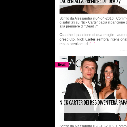
LAUREN ALLA PREMIERE DI “DEAD 7”
Scritto da Alessandra il 04-04-2016 |
Comme
disabilitati
su Nick Carter bacia il pancione 
alla premiere di “Dead 7”
Ora che il pancione di sua moglie Lauren 
cresciuto, Nick Carter sembra intenziona
mai a scrollarsi di
[…]
News
NICK CARTER DEI BSB DIVENTERÀ PAP
Scritto da Alessandra il 28-10-2015 |
Comme