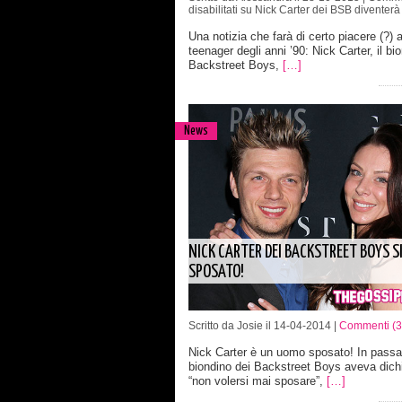
disabilitati
su Nick Carter dei BSB diventerà
Una notizia che farà di certo piacere (?) a
teenager degli anni ’90: Nick Carter, il bi
Backstreet Boys,
[…]
News
NICK CARTER DEI BACKSTREET BOYS SI
SPOSATO!
Scritto da Josie il 14-04-2014 |
Commenti (3
Nick Carter è un uomo sposato! In passat
biondino dei Backstreet Boys aveva dichi
“non volersi mai sposare”,
[…]