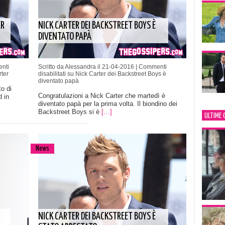
ER
NICK CARTER DEI BACKSTREET BOYS È
DIVENTATO PAPÀ
nti
Scritto da Alessandra il 21-04-2016 |
Commenti
rter
disabilitati
su Nick Carter dei Backstreet Boys è
diventato papà
to di
Congratulazioni a Nick Carter che martedì è
 in
diventato papà per la prima volta. Il biondino dei
Backstreet Boys si è
[…]
ULTIME 
News
NICK CARTER DEI BACKSTREET BOYS È