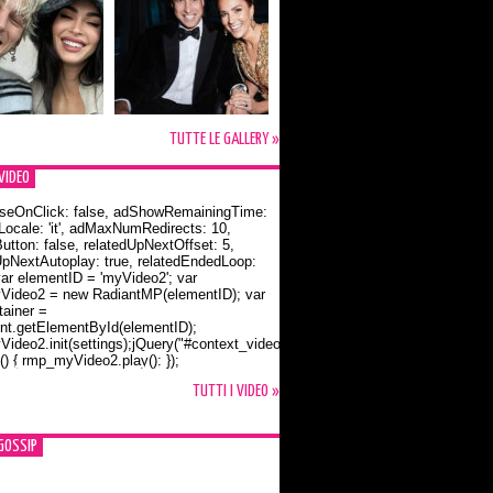
TUTTE LE GALLERY »
VIDEO
seOnClick: false, adShowRemainingTime:
dLocale: 'it', adMaxNumRedirects: 10,
utton: false, relatedUpNextOffset: 5,
UpNextAutoplay: true, relatedEndedLoop:
var elementID = 'myVideo2'; var
ideo2 = new RadiantMP(elementID); var
ainer =
t.getElementById(elementID);
ideo2.init(settings);jQuery("#context_video2").one("mouseover",
() { rmp_myVideo2.play(); });
o Bloom e la t-shirt dedicata a Flynn
TUTTI I VIDEO »
GOSSIP