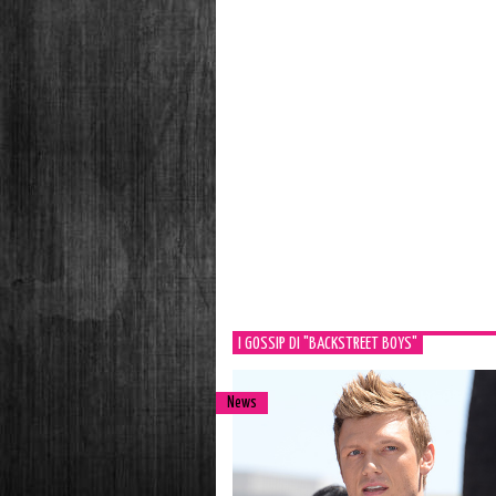
I GOSSIP DI "BACKSTREET BOYS"
News