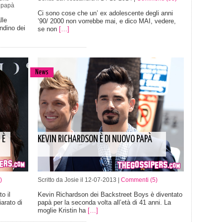
 papà
Ci sono cose che un’ ex adolescente degli anni
lle
’90/ 2000 non vorrebbe mai, e dico MAI, vedere,
ondino dei
se non
[…]
News
 È
KEVIN RICHARDSON È DI NUOVO PAPÀ
)
Scritto da Josie il 12-07-2013 |
Commenti (5)
o il
Kevin Richardson dei Backstreet Boys è diventato
arato di
papà per la seconda volta all’età di 41 anni. La
moglie Kristin ha
[…]