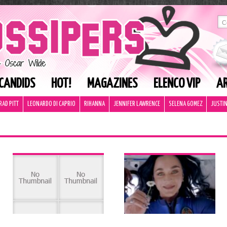
CANDIDS
HOT!
MAGAZINES
ELENCO VIP
AR
RAD PITT
LEONARDO DI CAPRIO
RIHANNA
JENNIFER LAWRENCE
SELENA GOMEZ
JUSTIN