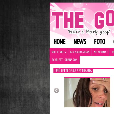
HOME
NEWS
FOTO
MILEY CYRUS
KIM KARDASHIAN
NICKI MINAJ
B
SCARLETT JOHANSSON
I PIÙ LETTI DELLA SETTIMANA