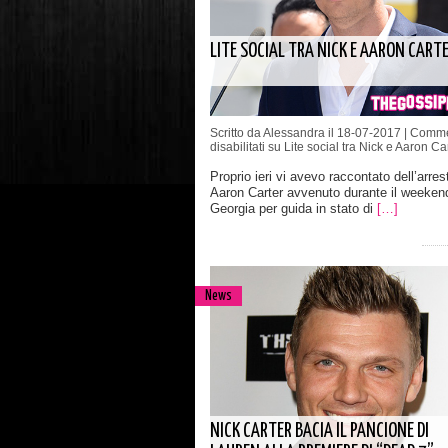
LITE SOCIAL TRA NICK E AARON CART
Scritto da Alessandra il 18-07-2017 |
Comme
disabilitati
su Lite social tra Nick e Aaron Ca
Proprio ieri vi avevo raccontato dell’arres
Aaron Carter avvenuto durante il weekend
Georgia per guida in stato di
[…]
News
NICK CARTER BACIA IL PANCIONE DI