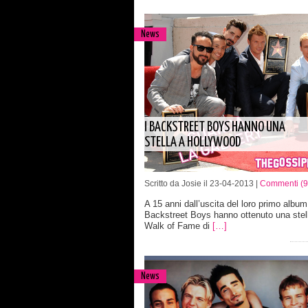
News
I BACKSTREET BOYS HANNO UNA
STELLA A HOLLYWOOD
Scritto da Josie il 23-04-2013 |
Commenti (9
A 15 anni dall’uscita del loro primo album,
Backstreet Boys hanno ottenuto una stell
Walk of Fame di
[…]
News