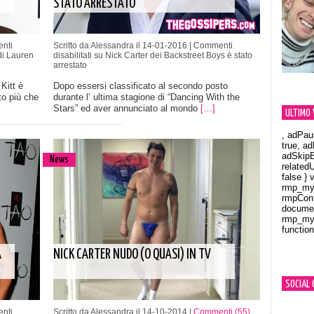
STATO ARRESTATO
nti
Scritto da Alessandra il 14-01-2016 |
Commenti
di Lauren
disabilitati
su Nick Carter dei Backstreet Boys è stato
arrestato
Kitt è
Dopo essersi classificato al secondo posto
to più che
durante l’ ultima stagione di “Dancing With the
Stars” ed aver annunciato al mondo
[…]
ULTIMO 
, adPau
true, a
adSkipB
News
related
false } 
rmp_myV
rmpCont
documen
rmp_myV
function
Orland
À
NICK CARTER NUDO (O QUASI) IN TV
SOCIAL 
nti
Scritto da Alessandra il 14-10-2014 |
Commenti (55)