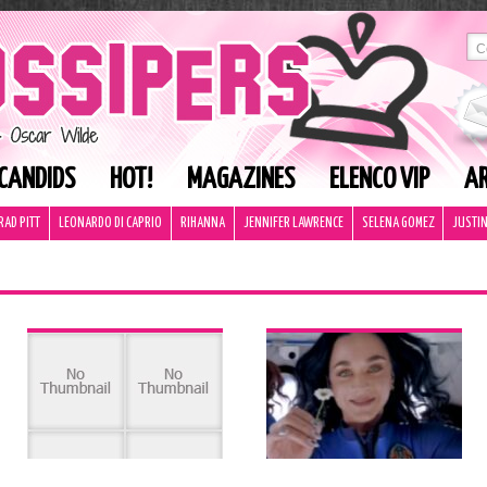
CANDIDS
HOT!
MAGAZINES
ELENCO VIP
AR
RAD PITT
LEONARDO DI CAPRIO
RIHANNA
JENNIFER LAWRENCE
SELENA GOMEZ
JUSTIN