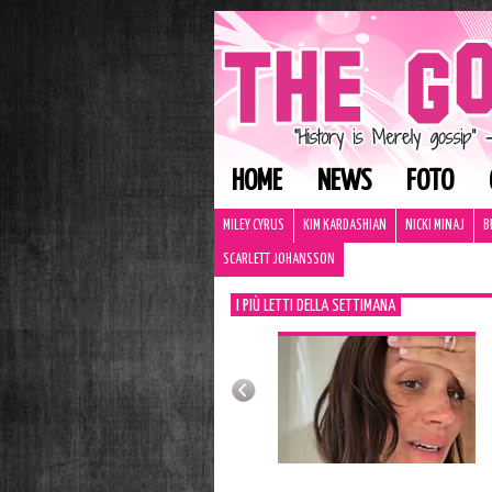
HOME
NEWS
FOTO
MILEY CYRUS
KIM KARDASHIAN
NICKI MINAJ
B
SCARLETT JOHANSSON
I PIÙ LETTI DELLA SETTIMANA