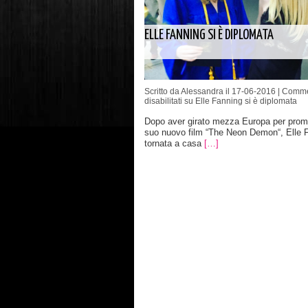
ELLE FANNING SI È DIPLOMATA
Scritto da Alessandra il 17-06-2016 |
Comme
disabilitati
su Elle Fanning si è diplomata
Dopo aver girato mezza Europa per promu
suo nuovo film “The Neon Demon“, Elle 
tornata a casa
[…]