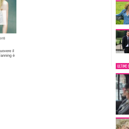
nti
overe il
Fanning è
ULTIME 