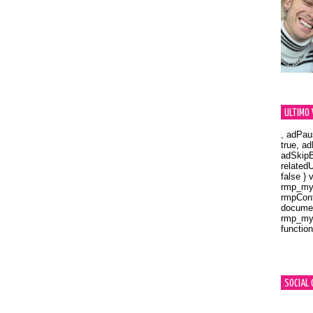
ULTIMO 
, adPau
true, a
adSkipB
related
false } 
rmp_myV
rmpCont
documen
rmp_myV
function
Orland
SOCIAL 