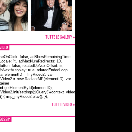
TUTTE LE GALLERY »
VIDEO
seOnClick: false, adShowRemainingTime:
dLocale: 'it', adMaxNumRedirects: 10,
utton: false, relatedUpNextOffset: 5,
UpNextAutoplay: true, relatedEndedLoop:
var elementID = 'myVideo2'; var
ideo2 = new RadiantMP(elementID); var
ainer =
t.getElementById(elementID);
ideo2.init(settings);jQuery("#context_video2").one("mouseover",
() { rmp_myVideo2.play(); });
o Bloom e la t-shirt dedicata a Flynn
TUTTI I VIDEO »
GOSSIP