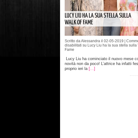
LUCY LIU HA LA SUA STELLA SULLA
WALK OF FAME
Scritto da Alessandra il 02-05-2019 |
Comme
disabilitati
su Lucy Liu ha la sua stella sulla
Fame
Lucy Liu ha cominciato il nuovo mese c
novità non da poco! L’attrice ha infatti fe
proprio ieri la
[…]