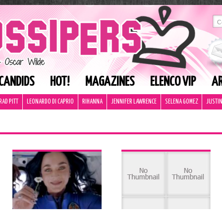
CANDIDS
HOT!
MAGAZINES
ELENCO VIP
AR
RAD PITT
LEONARDO DI CAPRIO
RIHANNA
JENNIFER LAWRENCE
SELENA GOMEZ
JUSTIN