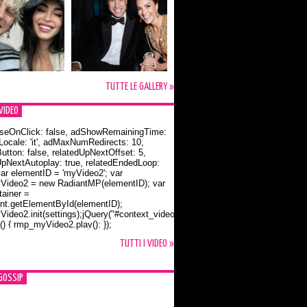
TUTTE LE GALLERY »
VIDEO
seOnClick: false, adShowRemainingTime:
dLocale: 'it', adMaxNumRedirects: 10,
utton: false, relatedUpNextOffset: 5,
UpNextAutoplay: true, relatedEndedLoop:
var elementID = 'myVideo2'; var
ideo2 = new RadiantMP(elementID); var
ainer =
t.getElementById(elementID);
ideo2.init(settings);jQuery("#context_video2").one("mouseover",
() { rmp_myVideo2.play(); });
o Bloom e la t-shirt dedicata a Flynn
TUTTI I VIDEO »
GOSSIP