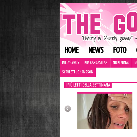
HOME
NEWS
FOTO
MILEY CYRUS
KIM KARDASHIAN
NICKI MINAJ
B
SCARLETT JOHANSSON
I PIÙ LETTI DELLA SETTIMANA