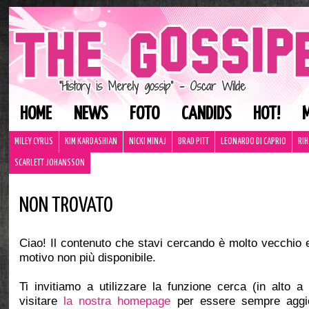
HOME
NEWS
FOTO
CANDIDS
HOT!
MILEY CYRUS
KIM KARDASHIAN
NICKI MINAJ
BRAD PITT
LEONARDO DI CAPRIO
RI
SCARLETT JOHANSSON
NON TROVATO
Ciao! Il contenuto che stavi cercando è molto vecchio 
motivo non più disponibile.
Ti invitiamo a utilizzare la funzione cerca (in alto a
visitare
la nostra homepage
per essere sempre aggio