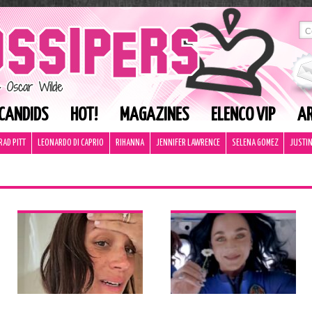
CANDIDS
HOT!
MAGAZINES
ELENCO VIP
AR
RAD PITT
LEONARDO DI CAPRIO
RIHANNA
JENNIFER LAWRENCE
SELENA GOMEZ
JUSTIN