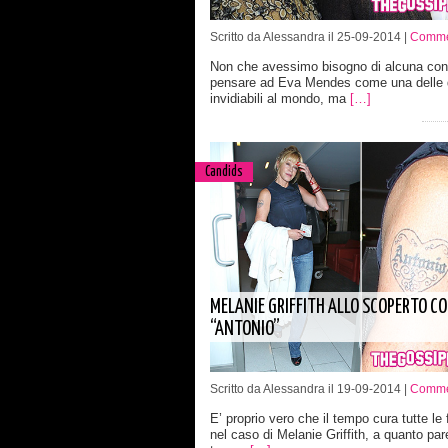
Scritto da Alessandra il 25-09-2014 |
Commen
Non che avessimo bisogno di alcuna con
pensare ad Eva Mendes come una delle 
invidiabili al mondo, ma
[…]
Candids
MELANIE GRIFFITH ALLO SCOPERTO C
“ANTONIO”
Scritto da Alessandra il 19-09-2014 |
Commen
E’ proprio vero che il tempo cura tutte le f
nel caso di Melanie Griffith, a quanto pare