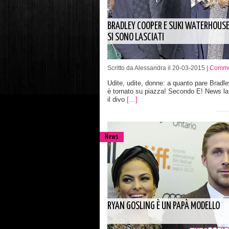
BRADLEY COOPER E SUKI WATERHOUS
SI SONO LASCIATI
Scritto da Alessandra il 20-03-2015 |
Commen
Udite, udite, donne: a quanto pare Bradl
è tornato su piazza! Secondo E! News la 
il divo
[…]
News
RYAN GOSLING È UN PAPÀ MODELLO