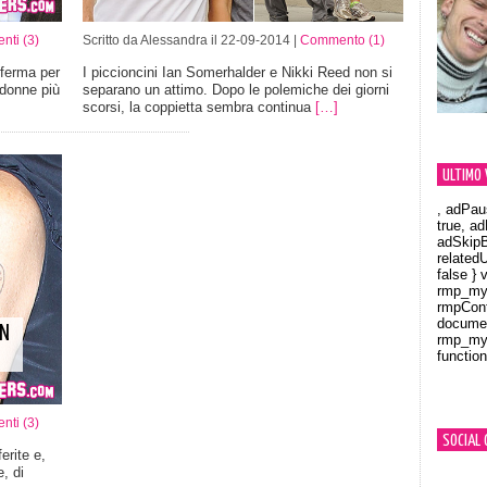
ti (3)
Scritto da Alessandra il 22-09-2014 |
Commento (1)
ferma per
I piccioncini Ian Somerhalder e Nikki Reed non si
donne più
separano un attimo. Dopo le polemiche dei giorni
scorsi, la coppietta sembra continua
[…]
ULTIMO 
, adPau
true, a
adSkipB
related
false } 
rmp_myV
rmpCont
documen
ON
rmp_myV
function
Orland
ti (3)
SOCIAL 
erite e,
, di