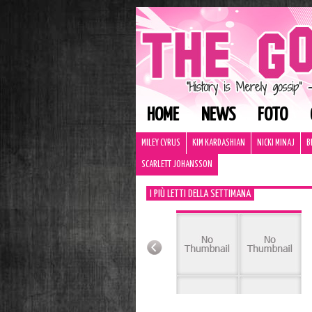
HOME
NEWS
FOTO
MILEY CYRUS
KIM KARDASHIAN
NICKI MINAJ
B
SCARLETT JOHANSSON
I PIÙ LETTI DELLA SETTIMANA