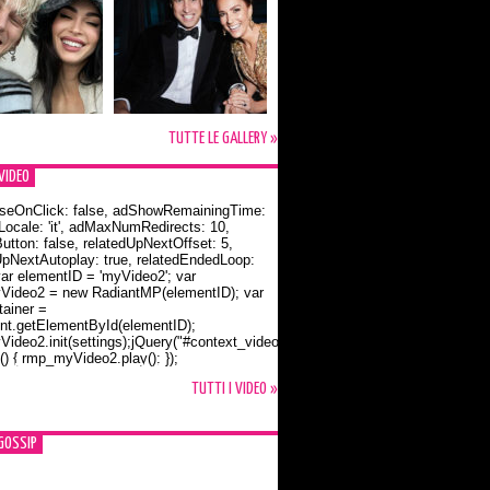
TUTTE LE GALLERY »
VIDEO
seOnClick: false, adShowRemainingTime:
dLocale: 'it', adMaxNumRedirects: 10,
utton: false, relatedUpNextOffset: 5,
UpNextAutoplay: true, relatedEndedLoop:
var elementID = 'myVideo2'; var
ideo2 = new RadiantMP(elementID); var
ainer =
t.getElementById(elementID);
ideo2.init(settings);jQuery("#context_video2").one("mouseover",
() { rmp_myVideo2.play(); });
o Bloom e la t-shirt dedicata a Flynn
TUTTI I VIDEO »
GOSSIP