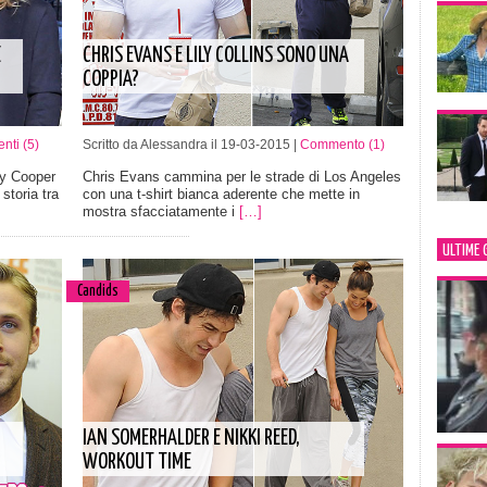
E
CHRIS EVANS E LILY COLLINS SONO UNA
COPPIA?
ti (5)
Scritto da Alessandra il 19-03-2015 |
Commento (1)
ey Cooper
Chris Evans cammina per le strade di Los Angeles
storia tra
con una t-shirt bianca aderente che mette in
mostra sfacciatamente i
[…]
ULTIME 
Candids
IAN SOMERHALDER E NIKKI REED,
WORKOUT TIME