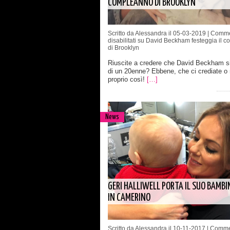
COMPLEANNO DI BROOKLYN
Scritto da Alessandra il 05-03-2019 |
Comme
disabilitati
su David Beckham festeggia il 
di Brooklyn
Riuscite a credere che David Beckham s
di un 20enne? Ebbene, che ci crediate o
proprio così!
[…]
News
GERI HALLIWELL PORTA IL SUO BAMBI
IN CAMERINO
Scritto da Alessandra il 10-11-2017 |
Comme