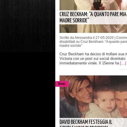
CRUZ BECKHAM: “A QUANTO PARE MIA
MADRE SORRIDE”
Scritto da Alessandra il 27-05-2020 |
Comme
disabilitati
su Cruz Beckham: “A quanto par
madre sorride”
Cruz Beckham ha deciso di trollare sua 
Victoria con un post sui social diventato
immediatamente virale. Il 15enne ha
[…]
News
DAVID BECKHAM FESTEGGIA IL