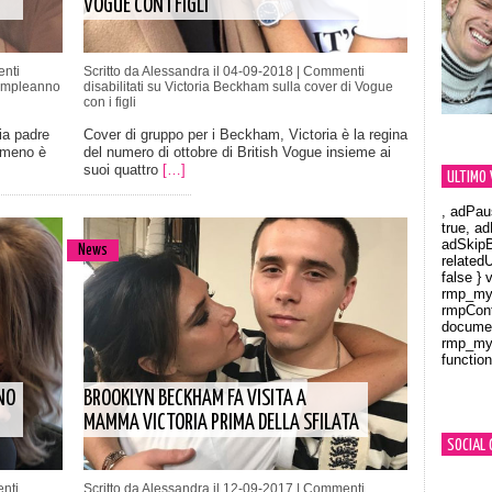
VOGUE CON I FIGLI
nti
Scritto da Alessandra il 04-09-2018 |
Commenti
compleanno
disabilitati
su Victoria Beckham sulla cover di Vogue
con i figli
ia padre
Cover di gruppo per i Beckham, Victoria è la regina
 meno è
del numero di ottobre di British Vogue insieme ai
suoi quattro
[…]
ULTIMO 
, adPau
true, a
adSkipB
News
related
false } 
rmp_myV
rmpCont
documen
rmp_myV
function
Orland
NO
BROOKLYN BECKHAM FA VISITA A
MAMMA VICTORIA PRIMA DELLA SFILATA
SOCIAL 
nti
Scritto da Alessandra il 12-09-2017 |
Commenti