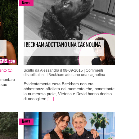
News
I BECKHAM ADOTTANO UNA CAGNOLINA
nto (1)
Scritto da Alessandra il 08-09-2015 |
Commenti
disabilitati
su I Beckham adottano una cagnolina
mmentare
Evidentemente casa Beckham non era
i suo
abbastanza affollata dal momento che, nonostante
la numerosa prole, Victoria e David hanno deciso
di accogliere
[…]
News