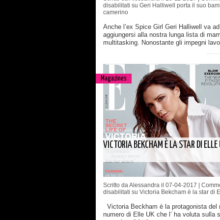
disabilitati
su Geri Halliwell porta il suo bam
camerino
Anche l’ex Spice Girl Geri Halliwell va ad
aggiungersi alla nostra lunga lista di m
multitasking. Nonostante gli impegni lavo
Magazines
VICTORIA BEKCHAM È LA STAR DI ELLE
Scritto da Alessandra il 07-04-2017 |
Comme
disabilitati
su Victoria Bekcham è la star di 
Victoria Beckham è la protagonista del
numero di Elle UK che l’ ha voluta sulla 