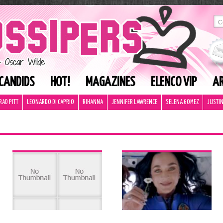
CANDIDS
HOT!
MAGAZINES
ELENCO VIP
AR
RAD PITT
LEONARDO DI CAPRIO
RIHANNA
JENNIFER LAWRENCE
SELENA GOMEZ
JUSTIN