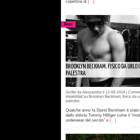
copertina di
[…]
News
BROOKLYN BECKHAM, FISICO DA URLO 
PALESTRA
Scritto da Alessandra il 12-08-2016 |
Comme
disabilitati
su Brooklyn Beckham, fisico da ur
palestra
Qualche anno fa David Beckham è stato d
dallo stilista Tommy Hilfiger come il “mod
underwear del secolo” e
[…]