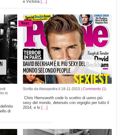
e Victoria
[…]
News
IN
DAVID BECKHAM È IL PIÙ SEXY DEL
MONDO SECONDO PEOPLE
nti
Scritto da Alessandra il 18-11-2015 |
Commento (1)
lo in
Chris Hemsworth cede lo scettro di uomo più
sexy del mondo, detenuto con orgoglio per tutto il
efinito
2014, e lo
[…]
ello di