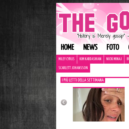
HOME
NEWS
FOTO
MILEY CYRUS
KIM KARDASHIAN
NICKI MINAJ
B
SCARLETT JOHANSSON
I PIÙ LETTI DELLA SETTIMANA