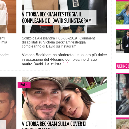
VICTORIA BECKHAM FESTEGGIA IL
COMPLEANNO DI DAVID SU INSTAGRAM
nti
Scritto da Alessandra il 03-05-2019 |
Commenti
e mia
disabilitati
su Victoria Beckham festeggia il
compleanno di David su Instagram
madre
Victoria Beckham ha sfoderato il suo lato più dolce
in occasione del 44esimo compleanno di suo
marito David. La stilista
[…]
ULTIME 
Foto
VICTORIA BECKHAM SULLA COVER DI