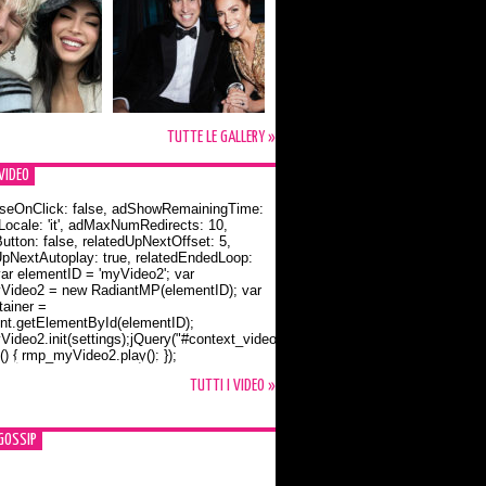
TUTTE LE GALLERY »
VIDEO
seOnClick: false, adShowRemainingTime:
dLocale: 'it', adMaxNumRedirects: 10,
utton: false, relatedUpNextOffset: 5,
UpNextAutoplay: true, relatedEndedLoop:
var elementID = 'myVideo2'; var
ideo2 = new RadiantMP(elementID); var
ainer =
t.getElementById(elementID);
ideo2.init(settings);jQuery("#context_video2").one("mouseover",
() { rmp_myVideo2.play(); });
o Bloom e la t-shirt dedicata a Flynn
TUTTI I VIDEO »
GOSSIP