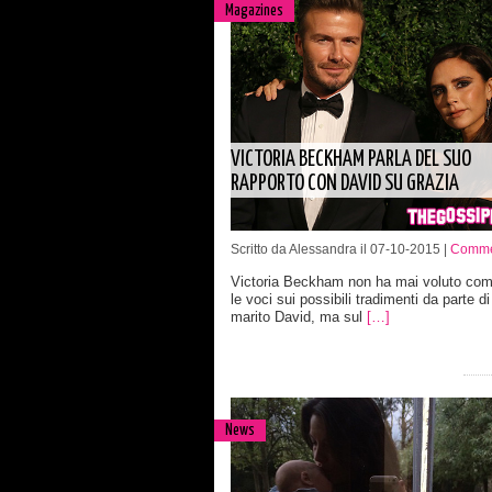
Magazines
VICTORIA BECKHAM PARLA DEL SUO
RAPPORTO CON DAVID SU GRAZIA
Scritto da Alessandra il 07-10-2015 |
Comme
Victoria Beckham non ha mai voluto co
le voci sui possibili tradimenti da parte d
marito David, ma sul
[…]
News