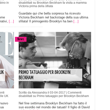
bino in
disabilitati
su Brooklyn Beckham fa visita a mamma
Victoria prima della sfilata
Guardate qui che bella sorpresa ha ricevuto
amme
Victoria Beckham nel backstage della sua ultima
rativi,
[…]
sfilata! Il primogenito Brooklyn ha ben
[…]
News
 UK
PRIMO TATUAGGIO PER BROOKLYN
BECKHAM
nti
Scritto da Alessandra il 03-04-2017 |
Commenti
Elle UK
disabilitati
su Primo tatuaggio per Brooklyn Beckham
 nuovo
Nel fine settimana Brooklyn Beckham ha fatto il
sua
suo esordio nel mondo dei tatuati! Il figlio di David