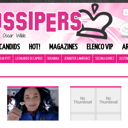
CANDIDS
HOT!
MAGAZINES
ELENCO VIP
AR
RAD PITT
LEONARDO DI CAPRIO
RIHANNA
JENNIFER LAWRENCE
SELENA GOMEZ
JUSTIN