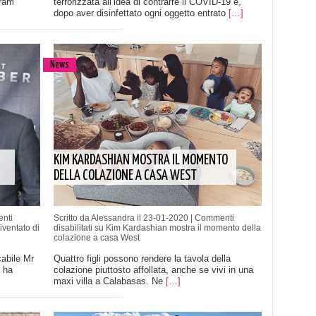
gram
terrorizzata all’idea di contrarre il COVID-19 e,
dopo aver disinfettato ogni oggetto entrato
[…]
News
KIM KARDASHIAN MOSTRA IL MOMENTO
DELLA COLAZIONE A CASA WEST
nti
Scritto da Alessandra il 23-01-2020 |
Commenti
iventato di
disabilitati
su Kim Kardashian mostra il momento della
colazione a casa West
cabile Mr
Quattro figli possono rendere la tavola della
e ha
colazione piuttosto affollata, anche se vivi in una
maxi villa a Calabasas. Ne
[…]