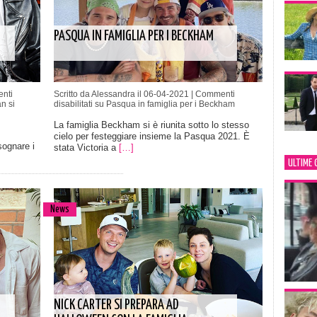
PASQUA IN FAMIGLIA PER I BECKHAM
nti
Scritto da Alessandra il 06-04-2021 |
Commenti
n si
disabilitati
su Pasqua in famiglia per i Beckham
La famiglia Beckham si è riunita sotto lo stesso
cielo per festeggiare insieme la Pasqua 2021. È
sognare i
stata Victoria a
[…]
ULTIME 
News
NICK CARTER SI PREPARA AD