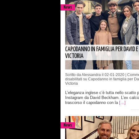
News
CAPODANNO IN FAMIGLIA PER DAVID E
VICTORIA
Scritto da Alessandra il 02-01-2020 |
Comme
disabilitati
su Capodanno in famiglia per Da
Victoria
L’eleganza inglese c’è tutta nello scatto 
Instagram da David Beckham. L’ex calcia
trascorso il capodanno con la
[…]
News