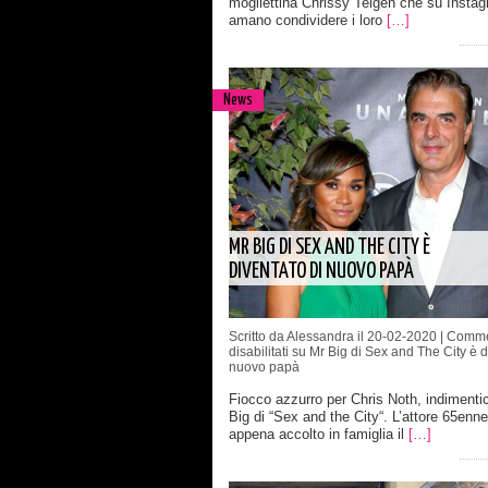
mogliettina Chrissy Teigen che su Insta
amano condividere i loro
[…]
News
MR BIG DI SEX AND THE CITY È
DIVENTATO DI NUOVO PAPÀ
Scritto da Alessandra il 20-02-2020 |
Comme
disabilitati
su Mr Big di Sex and The City è d
nuovo papà
Fiocco azzurro per Chris Noth, indimenti
Big di “Sex and the City“. L’attore 65enn
appena accolto in famiglia il
[…]