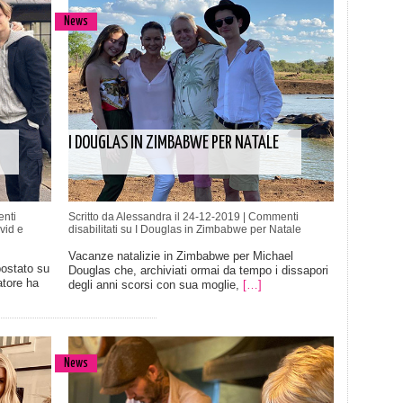
News
I DOUGLAS IN ZIMBABWE PER NATALE
nti
Scritto da Alessandra il 24-12-2019 |
Commenti
vid e
disabilitati
su I Douglas in Zimbabwe per Natale
Vacanze natalizie in Zimbabwe per Michael
postato su
Douglas che, archiviati ormai da tempo i dissapori
tore ha
degli anni scorsi con sua moglie,
[…]
News