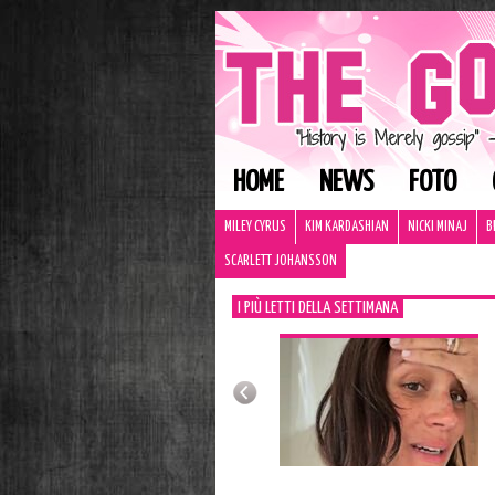
HOME
NEWS
FOTO
MILEY CYRUS
KIM KARDASHIAN
NICKI MINAJ
B
SCARLETT JOHANSSON
I PIÙ LETTI DELLA SETTIMANA