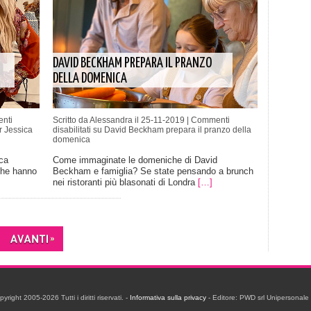
DAVID BECKHAM PREPARA IL PRANZO
DELLA DOMENICA
nti
Scritto da Alessandra il 25-11-2019 |
Commenti
r Jessica
disabilitati
su David Beckham prepara il pranzo della
domenica
ca
Come immaginate le domeniche di David
che hanno
Beckham e famiglia? Se state pensando a brunch
nei ristoranti più blasonati di Londra
[…]
ight 2005-2026 Tutti i diritti riservati. -
Informativa sulla privacy
- Editore: PWD srl Unipersonal