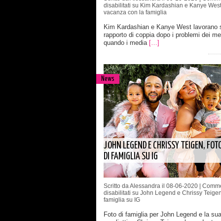
disabilitati
su Kim Kardashian e Kanye West
vacanza con la famiglia
Kim Kardashian e Kanye West lavorano s
rapporto di coppia dopo i problemi dei me
quando i media
[…]
News
JOHN LEGEND E CHRISSY TEIGEN, FOT
DI FAMIGLIA SU IG
Scritto da Alessandra il 08-06-2020 |
Comme
disabilitati
su John Legend e Chrissy Teigen,
famiglia su IG
Foto di famiglia per John Legend e la sua