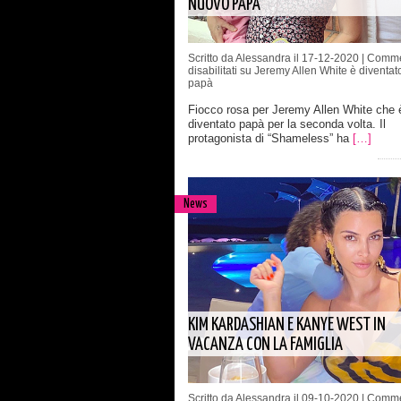
NUOVO PAPÀ
Scritto da Alessandra il 17-12-2020 |
Comme
disabilitati
su Jeremy Allen White è diventat
papà
Fiocco rosa per Jeremy Allen White che
diventato papà per la seconda volta. Il
protagonista di “Shameless” ha
[…]
News
KIM KARDASHIAN E KANYE WEST IN
VACANZA CON LA FAMIGLIA
Scritto da Alessandra il 09-10-2020 |
Comme