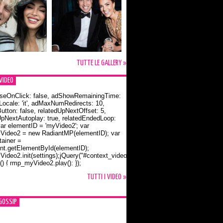
TUTTE LE GALLERY »
VIDEO
seOnClick: false, adShowRemainingTime:
dLocale: 'it', adMaxNumRedirects: 10,
utton: false, relatedUpNextOffset: 5,
UpNextAutoplay: true, relatedEndedLoop:
var elementID = 'myVideo2'; var
ideo2 = new RadiantMP(elementID); var
ainer =
t.getElementById(elementID);
ideo2.init(settings);jQuery("#context_video2").one("mouseover",
() { rmp_myVideo2.play(); });
o Bloom e la t-shirt dedicata a Flynn
TUTTI I VIDEO »
GOSSIP