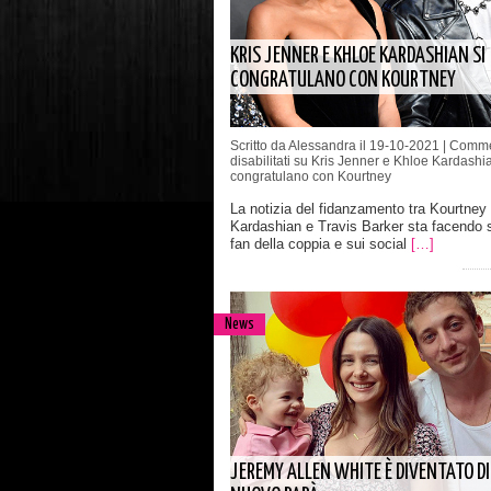
KRIS JENNER E KHLOE KARDASHIAN SI
CONGRATULANO CON KOURTNEY
Scritto da Alessandra il 19-10-2021 |
Comme
disabilitati
su Kris Jenner e Khloe Kardashia
congratulano con Kourtney
La notizia del fidanzamento tra Kourtney
Kardashian e Travis Barker sta facendo 
fan della coppia e sui social
[…]
News
JEREMY ALLEN WHITE È DIVENTATO DI