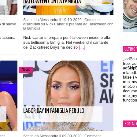
HALLOWEEN CON LA FAMIGLIA
nti
Scritto da Alessandra il 19-10-2020 |
Commenti
o di nuovo
disabilitati
su Nick Carter si prepara ad Halloween con
la famiglia
 è appena
Nick Carter si prepara per Halloween insieme alla
sua bellissima famiglia. Nel weekend il cantante
dei Backstreet Boys ha deciso
[…]
ULTIMO 
, adPau
true, a
adSkipB
News
related
false } 
rmp_myV
rmpCont
documen
rmp_myV
function
Orland
LABOR DAY IN FAMIGLIA PER JLO
SOCIAL 
nti
Scritto da Alessandra il 09-09-2020 |
Commenti