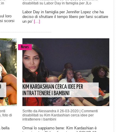
 in
disabilitati
su Labor Day in famiglia per JLo
Labor Day in famiglia per Jennifer Lopez che ha
ul loro
deciso di sfruttare il tempo libero per farsi scattare
si scorsi
un po’
[…]
News
O
KIM KARDASHIAN CERCA IDEE PER
INTRATTENERE I BAMBINI
nti
Scritto da Alessandra il 26-03-2020 |
Commenti
 foto di
disabilitati
su Kim Kardashian cerca idee per
intrattenere i bambini
 bella
Ormai lo sappiamo bene: Kim Kardashian è