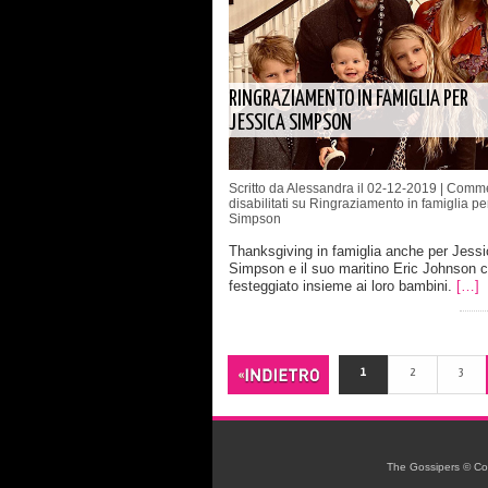
RINGRAZIAMENTO IN FAMIGLIA PER
JESSICA SIMPSON
Scritto da Alessandra il 02-12-2019 |
Comme
disabilitati
su Ringraziamento in famiglia pe
Simpson
Thanksgiving in famiglia anche per Jessi
Simpson e il suo maritino Eric Johnson 
festeggiato insieme ai loro bambini.
[…]
1
2
3
The Gossipers © Copyr