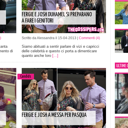
FERGIE E JOSH DUHAMEL SI PREPARANO
A FARE I GENITORI
)
Scritto da Alessandra il 15-04-2013 |
Commenti (4)
Santa
Siamo abituati a sentir parlare di vizi e capricci
mento di
delle celebrità e questo ci porta a dimenticare
quanto anche loro
[…]
ULTIME 
Candids
FERGIE E JOSH A MESSA PER PASQUA