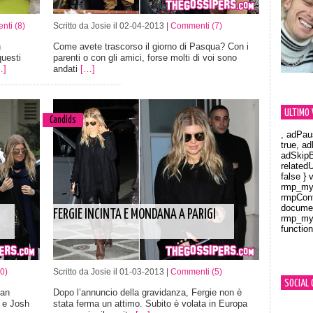
ti (8)
Scritto da Josie il 02-04-2013 |
Commenti (7)
n
Come avete trascorso il giorno di Pasqua? Con i
questi
parenti o con gli amici, forse molti di voi sono
…]
andati
[…]
ULTIMO 
Candids
, adPau
true, a
adSkipB
related
false } 
rmp_myV
rmpCont
documen
FERGIE INCINTA E MONDANA A PARIGI
rmp_myV
function
Orland
0)
Scritto da Josie il 01-03-2013 |
Commenti (5)
SOCIAL 
San
Dopo l’annuncio della gravidanza, Fergie non è
ie e Josh
stata ferma un attimo. Subito è volata in Europa