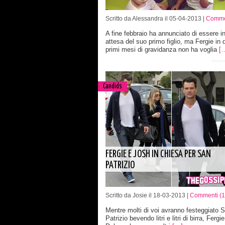
Scritto da Alessandra il 05-04-2013 |
Commen
A fine febbraio ha annunciato di essere i
attesa del suo primo figlio, ma Fergie in 
primi mesi di gravidanza non ha voglia
[
Candids
FERGIE E JOSH IN CHIESA PER SAN
PATRIZIO
Scritto da Josie il 18-03-2013 |
Commenti (1
Mentre molti di voi avranno festeggiato 
Patrizio bevendo litri e litri di birra, Ferg