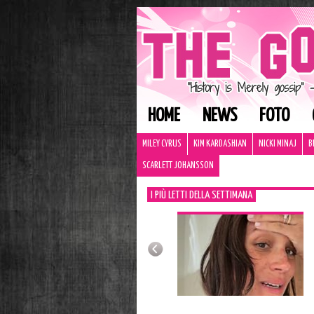
HOME
NEWS
FOTO
MILEY CYRUS
KIM KARDASHIAN
NICKI MINAJ
B
SCARLETT JOHANSSON
I PIÙ LETTI DELLA SETTIMANA