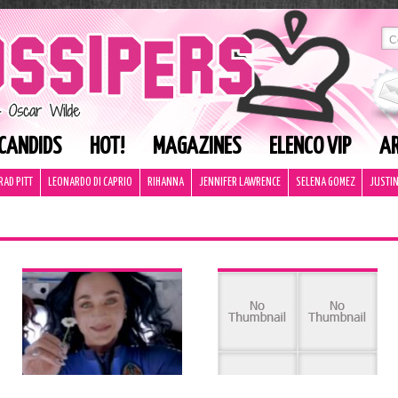
CANDIDS
HOT!
MAGAZINES
ELENCO VIP
AR
RAD PITT
LEONARDO DI CAPRIO
RIHANNA
JENNIFER LAWRENCE
SELENA GOMEZ
JUSTIN