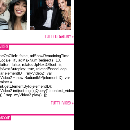
TUTTE LE GALLERY »
VIDEO
seOnClick: false, adShowRemainingTime:
dLocale: 'it', adMaxNumRedirects: 10,
utton: false, relatedUpNextOffset: 5,
UpNextAutoplay: true, relatedEndedLoop:
var elementID = 'myVideo2'; var
ideo2 = new RadiantMP(elementID); var
ainer =
t.getElementById(elementID);
ideo2.init(settings);jQuery("#context_video2").one("mouseover",
() { rmp_myVideo2.play(); });
o Bloom e la t-shirt dedicata a Flynn
TUTTI I VIDEO »
GOSSIP