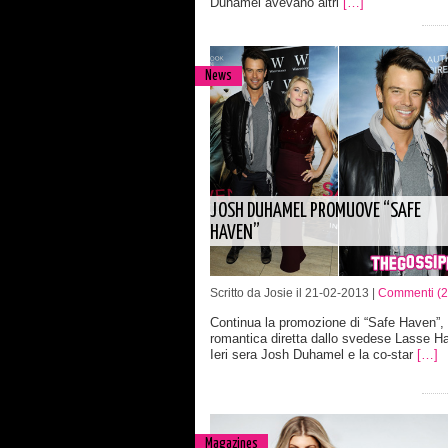
Duhamel avevano altri
[…]
News
JOSH DUHAMEL PROMUOVE “SAFE
HAVEN”
Scritto da Josie il 21-02-2013 |
Commenti (2
Continua la promozione di “Safe Haven”, p
romantica diretta dallo svedese Lasse Ha
Ieri sera Josh Duhamel e la co-star
[…]
Magazines