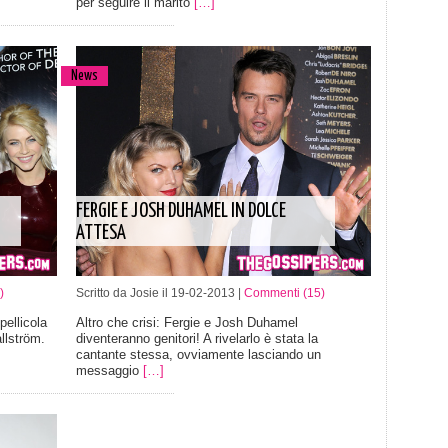
per seguire il marito
[…]
News
FERGIE E JOSH DUHAMEL IN DOLCE
ATTESA
)
Scritto da Josie il 19-02-2013 |
Commenti (15)
ellicola
Altro che crisi: Fergie e Josh Duhamel
llström.
diventeranno genitori! A rivelarlo è stata la
cantante stessa, ovviamente lasciando un
messaggio
[…]