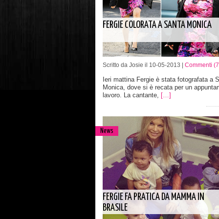
FERGIE COLORATA A SANTA MONICA
Scritto da Josie il 10-05-2013 |
Commenti (7
Ieri mattina Fergie è stata fotografata a 
Monica, dove si è recata per un appunta
lavoro. La cantante,
[…]
News
FERGIE FA PRATICA DA MAMMA IN
BRASILE