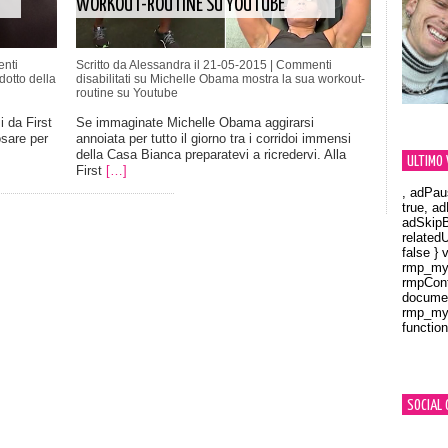
WORKOUT-ROUTINE SU YOUTUBE
nti
Scritto da Alessandra il 21-05-2015 |
Commenti
otto della
disabilitati
su Michelle Obama mostra la sua workout-
routine su Youtube
 da First
Se immaginate Michelle Obama aggirarsi
osare per
annoiata per tutto il giorno tra i corridoi immensi
della Casa Bianca preparatevi a ricredervi. Alla
ULTIMO 
First
[…]
, adPau
true, a
adSkipB
related
false } 
rmp_myV
rmpCont
documen
rmp_myV
function
Orland
SOCIAL 