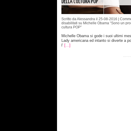
DELLA CULTURA POP”
Scritto da Alessandra il 25-08-2016 |
Comme
disabilitati
su Michelle Obama “Sono un prod
cultura POP”
Michelle Obama si gode i suoi ultimi mesi
Lady americana ed intanto si diverte a p
l’
[…]