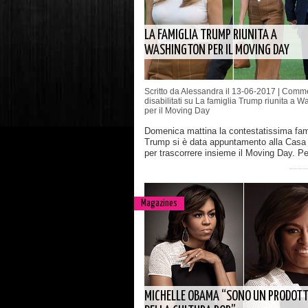
LA FAMIGLIA TRUMP RIUNITA A
WASHINGTON PER IL MOVING DAY
Scritto da Alessandra il 13-06-2017 |
Comme
disabilitati
su La famiglia Trump riunita a W
per il Moving Day
Domenica mattina la contestatissima fam
Trump si è data appuntamento alla Casa
per trascorrere insieme il Moving Day. P
Magazines
MICHELLE OBAMA “SONO UN PRODOT