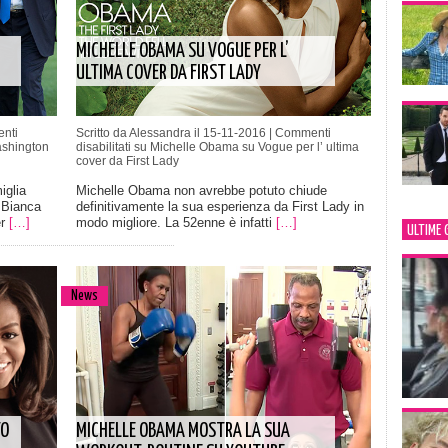
MICHELLE OBAMA SU VOGUE PER L’
ULTIMA COVER DA FIRST LADY
nti
Scritto da Alessandra il 15-11-2016 |
Commenti
ashington
disabilitati
su Michelle Obama su Vogue per l’ ultima
cover da First Lady
iglia
Michelle Obama non avrebbe potuto chiude
 Bianca
definitivamente la sua esperienza da First Lady in
er
[…]
modo migliore. La 52enne è infatti
[…]
ULTIME 
News
TO
MICHELLE OBAMA MOSTRA LA SUA