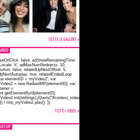
TUTTE LE GALLERY »
VIDEO
seOnClick: false, adShowRemainingTime:
dLocale: 'it', adMaxNumRedirects: 10,
utton: false, relatedUpNextOffset: 5,
UpNextAutoplay: true, relatedEndedLoop:
var elementID = 'myVideo2'; var
ideo2 = new RadiantMP(elementID); var
ainer =
t.getElementById(elementID);
ideo2.init(settings);jQuery("#context_video2").one("mouseover",
() { rmp_myVideo2.play(); });
o Bloom e la t-shirt dedicata a Flynn
TUTTI I VIDEO »
GOSSIP