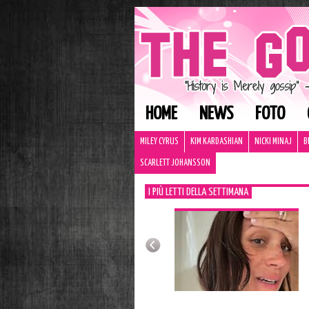
HOME
NEWS
FOTO
MILEY CYRUS
KIM KARDASHIAN
NICKI MINAJ
B
SCARLETT JOHANSSON
I PIÙ LETTI DELLA SETTIMANA