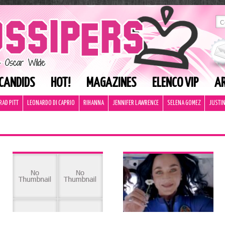
CANDIDS
HOT!
MAGAZINES
ELENCO VIP
AR
RAD PITT
LEONARDO DI CAPRIO
RIHANNA
JENNIFER LAWRENCE
SELENA GOMEZ
JUSTIN