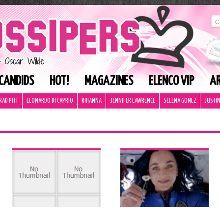
CANDIDS
HOT!
MAGAZINES
ELENCO VIP
AR
RAD PITT
LEONARDO DI CAPRIO
RIHANNA
JENNIFER LAWRENCE
SELENA GOMEZ
JUSTIN