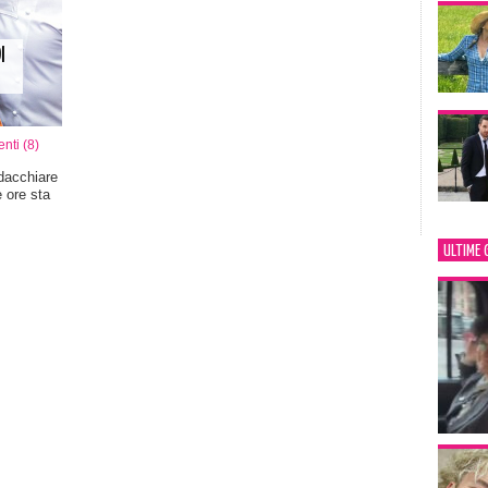
I
ti (8)
dacchiare
e ore sta
ULTIME 