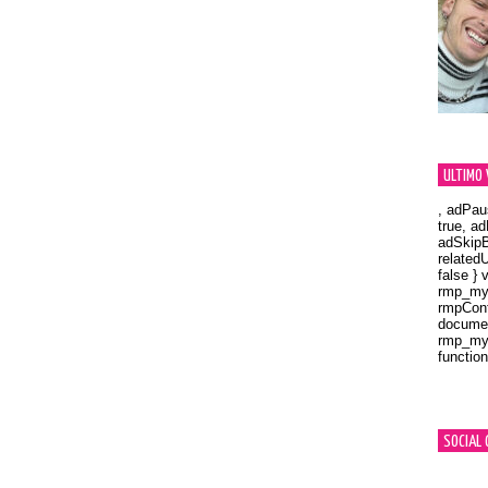
ULTIMO 
, adPau
true, a
adSkipB
related
false } 
rmp_myV
rmpCont
documen
rmp_myV
function
Orland
SOCIAL 