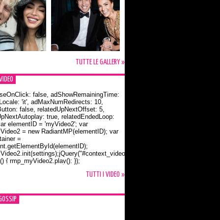
TUTTE LE GALLERY »
VIDEO
seOnClick: false, adShowRemainingTime:
dLocale: 'it', adMaxNumRedirects: 10,
utton: false, relatedUpNextOffset: 5,
UpNextAutoplay: true, relatedEndedLoop:
var elementID = 'myVideo2'; var
ideo2 = new RadiantMP(elementID); var
ainer =
t.getElementById(elementID);
ideo2.init(settings);jQuery("#context_video2").one("mouseover",
() { rmp_myVideo2.play(); });
o Bloom e la t-shirt dedicata a Flynn
TUTTI I VIDEO »
GOSSIP