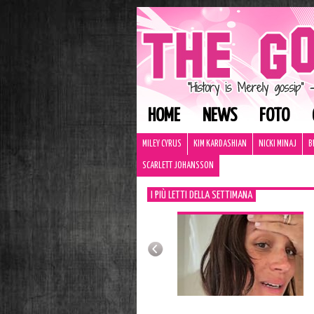
HOME
NEWS
FOTO
MILEY CYRUS
KIM KARDASHIAN
NICKI MINAJ
B
SCARLETT JOHANSSON
I PIÙ LETTI DELLA SETTIMANA