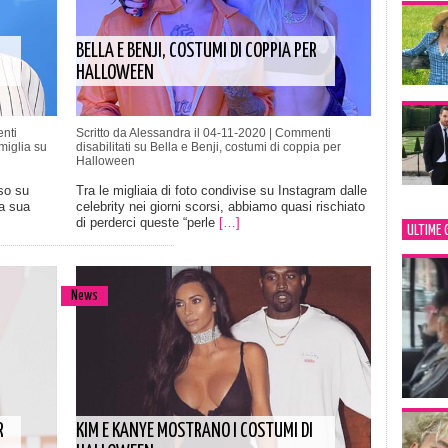
BELLA E BENJI, COSTUMI DI COPPIA PER
HALLOWEEN
nti
Scritto da Alessandra il 04-11-2020 |
Commenti
miglia su
disabilitati
su Bella e Benji, costumi di coppia per
Halloween
so su
Tra le migliaia di foto condivise su Instagram dalle
la sua
celebrity nei giorni scorsi, abbiamo quasi rischiato
di perderci queste “perle
[…]
ULTIME 
News
R
KIM E KANYE MOSTRANO I COSTUMI DI