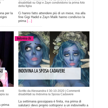
r
disabilitati
su Gigi e Zayn condividono la prima foto
della figlia
na per la
Ci hanno fatto attendere più di un mese, ma alla
igini
fine Gigi Hadid e Zayn Malik hanno condiviso la
prima
[…]
Indovina chi
SU
INDOVINA LA SPOSA CADAVERE
nti
Scritto da Alessandra il 30-10-2020 |
Commenti
ppia su
disabilitati
su Indovina la Sposa Cadavere
La settimana gossippara è finita, ma prima di
a prima
salutarci devo proprio sottoporvi a un indovinello a