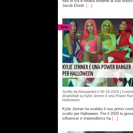
foto in cui è ritratta insieme al suo nuov
Jacob Elordi.
[…]
News
KYLIE JENNER È UNA POWER RANGER
PER HALLOWEEN
Scritto da Alessandra il 30-10-2020 |
Comme
disabilitati
su Kylie Jenner è una Power Ran
Halloween
Kylie Jenner ha svelato il suo primo cos
scelto per Halloween. Per il 2020 la giov
influencer e imprenditrice ha
[…]