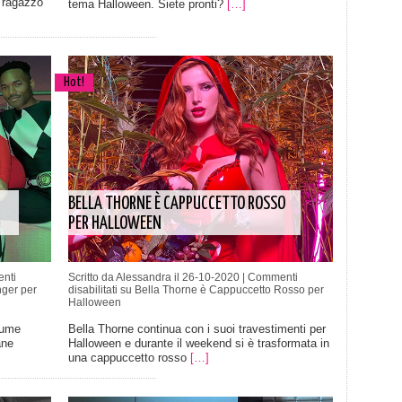
o ragazzo
tema Halloween. Siete pronti?
[…]
Hot!
BELLA THORNE È CAPPUCCETTO ROSSO
PER HALLOWEEN
nti
Scritto da Alessandra il 26-10-2020 |
Commenti
ger per
disabilitati
su Bella Thorne è Cappuccetto Rosso per
Halloween
tume
Bella Thorne continua con i suoi travestimenti per
ane
Halloween e durante il weekend si è trasformata in
una cappuccetto rosso
[…]