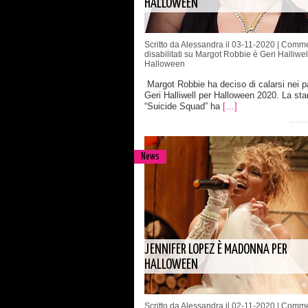
HALLOWEEN
Scritto da Alessandra il 03-11-2020 |
Comme
disabilitati
su Margot Robbie è Geri Halliwel
Halloween
Margot Robbie ha deciso di calarsi nei p
Geri Halliwell per Halloween 2020. La star
“Suicide Squad” ha
[…]
News
JENNIFER LOPEZ È MADONNA PER
HALLOWEEN
Scritto da Alessandra il 02-11-2020 |
Comme