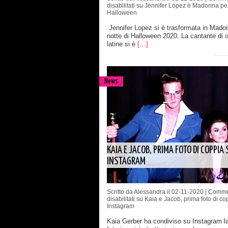
disabilitati
su Jennifer Lopez è Madonna pe
Halloween
Jennifer Lopez si è trasformata in Madon
notte di Halloween 2020. La cantante di or
latine si è
[…]
News
KAIA E JACOB, PRIMA FOTO DI COPPIA 
INSTAGRAM
Scritto da Alessandra il 02-11-2020 |
Comme
disabilitati
su Kaia e Jacob, prima foto di co
Instagram
Kaia Gerber ha condiviso su Instagram l