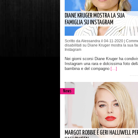
DIANE KRUGER MOSTRA LA SUA
FAMIGLIA SU INSTAGRAM
Scritto da Alessandra il 04-11-2020 |
Comme
disabilitati
su Diane Kruger mostra la sua fa
Instagram
Nei giorni scorsi Diane Kruger ha condivi
Instagram una rara e dolcissima foto del
bambina e del compagno
[…]
News
MARGOT ROBBIE È GERI HALLIWELL PE