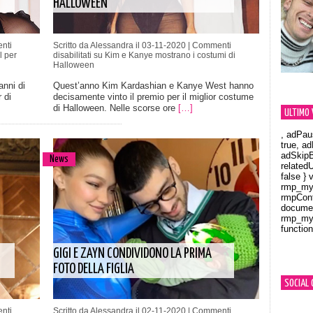
HALLOWEEN
nti
Scritto da Alessandra il 03-11-2020 |
Commenti
l per
disabilitati
su Kim e Kanye mostrano i costumi di
Halloween
anni di
Quest’anno Kim Kardashian e Kanye West hanno
 di
decisamente vinto il premio per il miglior costume
di Halloween. Nelle scorse ore
[…]
ULTIMO 
, adPau
true, a
adSkipB
News
related
false } 
rmp_myV
rmpCont
documen
rmp_myV
function
Orland
GIGI E ZAYN CONDIVIDONO LA PRIMA
FOTO DELLA FIGLIA
SOCIAL 
nti
Scritto da Alessandra il 02-11-2020 |
Commenti