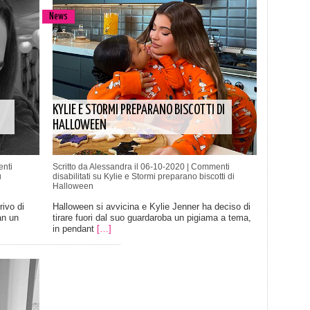
News
KYLIE E STORMI PREPARANO BISCOTTI DI
HALLOWEEN
nti
Scritto da Alessandra il 06-10-2020 |
Commenti
u
disabilitati
su Kylie e Stormi preparano biscotti di
Halloween
ivo di
Halloween si avvicina e Kylie Jenner ha deciso di
an un
tirare fuori dal suo guardaroba un pigiama a tema,
in pendant
[…]