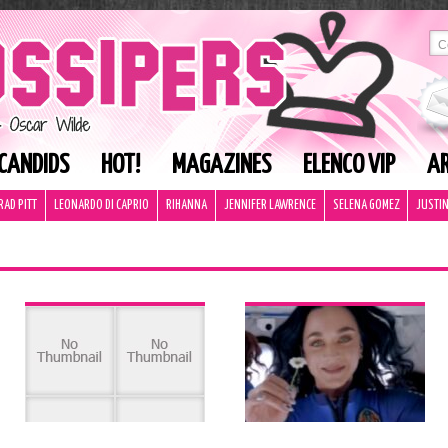
CANDIDS
HOT!
MAGAZINES
ELENCO VIP
AR
RAD PITT
LEONARDO DI CAPRIO
RIHANNA
JENNIFER LAWRENCE
SELENA GOMEZ
JUSTIN