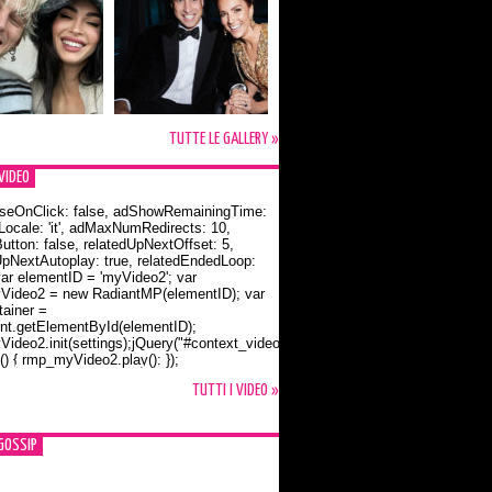
TUTTE LE GALLERY »
VIDEO
seOnClick: false, adShowRemainingTime:
dLocale: 'it', adMaxNumRedirects: 10,
utton: false, relatedUpNextOffset: 5,
UpNextAutoplay: true, relatedEndedLoop:
var elementID = 'myVideo2'; var
ideo2 = new RadiantMP(elementID); var
ainer =
t.getElementById(elementID);
ideo2.init(settings);jQuery("#context_video2").one("mouseover",
() { rmp_myVideo2.play(); });
o Bloom e la t-shirt dedicata a Flynn
TUTTI I VIDEO »
GOSSIP