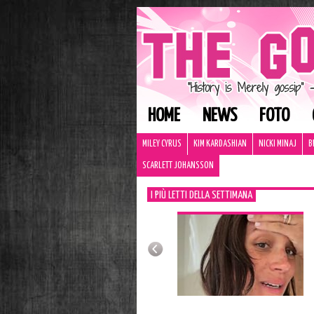
HOME
NEWS
FOTO
MILEY CYRUS
KIM KARDASHIAN
NICKI MINAJ
B
SCARLETT JOHANSSON
I PIÙ LETTI DELLA SETTIMANA