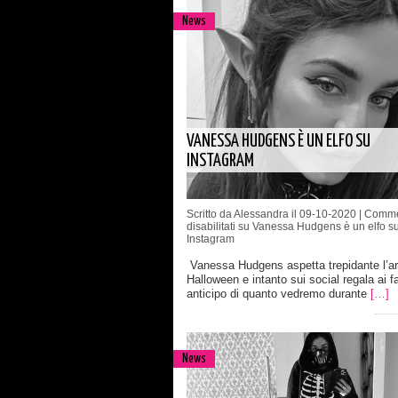
News
VANESSA HUDGENS È UN ELFO SU
INSTAGRAM
Scritto da Alessandra il 09-10-2020 |
Comme
disabilitati
su Vanessa Hudgens è un elfo s
Instagram
Vanessa Hudgens aspetta trepidante l’arr
Halloween e intanto sui social regala ai f
anticipo di quanto vedremo durante
[…]
News