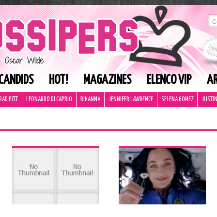
CANDIDS
HOT!
MAGAZINES
ELENCO VIP
AR
RAD PITT
LEONARDO DI CAPRIO
RIHANNA
JENNIFER LAWRENCE
SELENA GOMEZ
JUSTIN