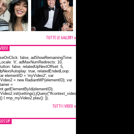
TUTTE LE GALLERY »
VIDEO
seOnClick: false, adShowRemainingTime:
dLocale: 'it', adMaxNumRedirects: 10,
utton: false, relatedUpNextOffset: 5,
UpNextAutoplay: true, relatedEndedLoop:
var elementID = 'myVideo2'; var
ideo2 = new RadiantMP(elementID); var
ainer =
t.getElementById(elementID);
ideo2.init(settings);jQuery("#context_video2").one("mouseover",
() { rmp_myVideo2.play(); });
o Bloom e la t-shirt dedicata a Flynn
TUTTI I VIDEO »
GOSSIP