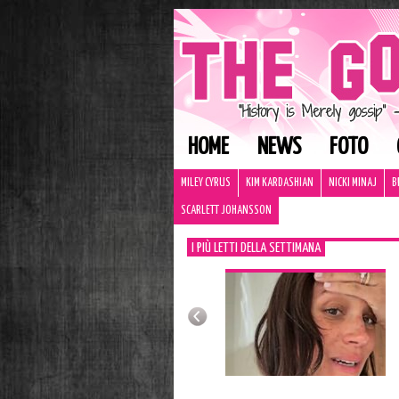
HOME
NEWS
FOTO
MILEY CYRUS
KIM KARDASHIAN
NICKI MINAJ
B
SCARLETT JOHANSSON
I PIÙ LETTI DELLA SETTIMANA