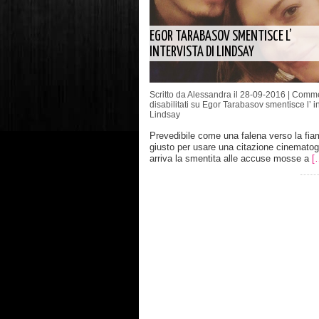
EGOR TARABASOV SMENTISCE L’
INTERVISTA DI LINDSAY
Scritto da Alessandra il 28-09-2016 |
Comme
disabilitati
su Egor Tarabasov smentisce l’ int
Lindsay
Prevedibile come una falena verso la fi
giusto per usare una citazione cinematog
arriva la smentita alle accuse mosse a
[