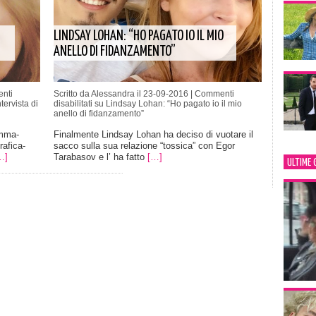
LINDSAY LOHAN: “HO PAGATO IO IL MIO
ANELLO DI FIDANZAMENTO”
nti
Scritto da Alessandra il 23-09-2016 |
Commenti
ervista di
disabilitati
su Lindsay Lohan: “Ho pagato io il mio
anello di fidanzamento”
amma-
Finalmente Lindsay Lohan ha deciso di vuotare il
rafica-
sacco sulla sua relazione “tossica” con Egor
…]
Tarabasov e l’ ha fatto
[…]
ULTIME 