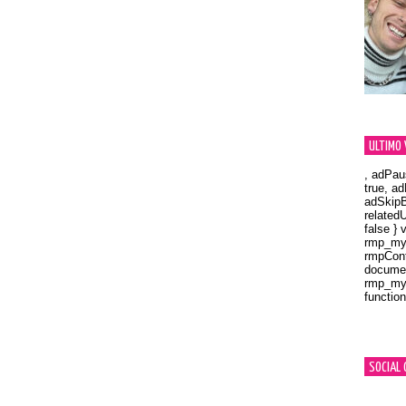
ULTIMO 
, adPau
true, a
adSkipB
related
false } 
rmp_myV
rmpCont
documen
rmp_myV
function
Orland
SOCIAL 