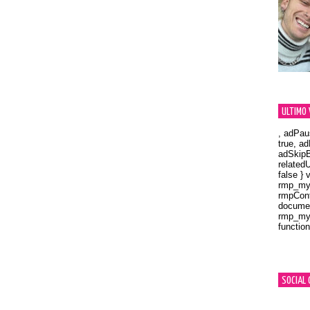
ULTIMO 
, adPau
true, a
adSkipB
related
false } 
rmp_myV
rmpCont
documen
rmp_myV
function
Orland
SOCIAL 