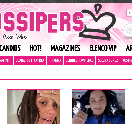
CANDIDS
HOT!
MAGAZINES
ELENCO VIP
AR
RAD PITT
LEONARDO DI CAPRIO
RIHANNA
JENNIFER LAWRENCE
SELENA GOMEZ
JUSTIN