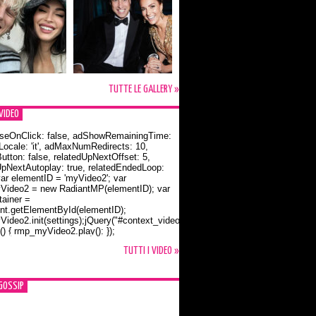
TUTTE LE GALLERY »
VIDEO
seOnClick: false, adShowRemainingTime:
dLocale: 'it', adMaxNumRedirects: 10,
utton: false, relatedUpNextOffset: 5,
UpNextAutoplay: true, relatedEndedLoop:
var elementID = 'myVideo2'; var
ideo2 = new RadiantMP(elementID); var
ainer =
t.getElementById(elementID);
ideo2.init(settings);jQuery("#context_video2").one("mouseover",
() { rmp_myVideo2.play(); });
o Bloom e la t-shirt dedicata a Flynn
TUTTI I VIDEO »
GOSSIP