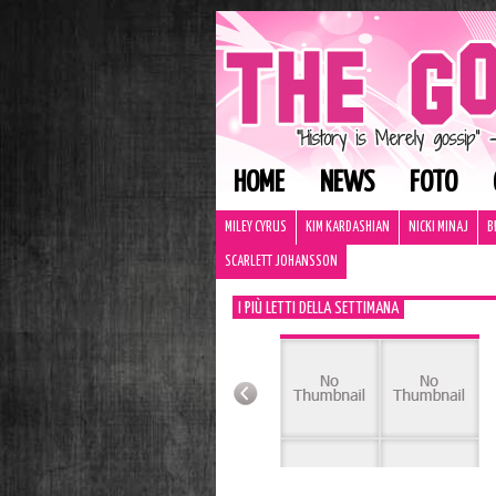
HOME
NEWS
FOTO
MILEY CYRUS
KIM KARDASHIAN
NICKI MINAJ
B
SCARLETT JOHANSSON
I PIÙ LETTI DELLA SETTIMANA