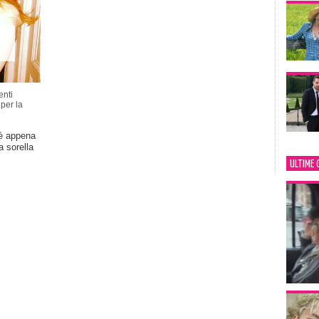
nti
per la
è appena
 sorella
ULTIME 