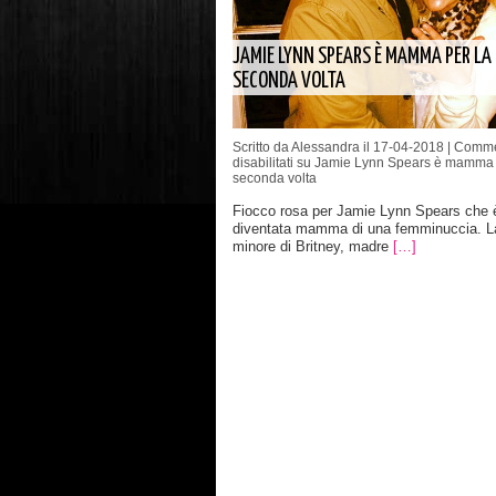
JAMIE LYNN SPEARS È MAMMA PER LA
SECONDA VOLTA
Scritto da Alessandra il 17-04-2018 |
Comme
disabilitati
su Jamie Lynn Spears è mamma 
seconda volta
Fiocco rosa per Jamie Lynn Spears che 
diventata mamma di una femminuccia. La
minore di Britney, madre
[…]