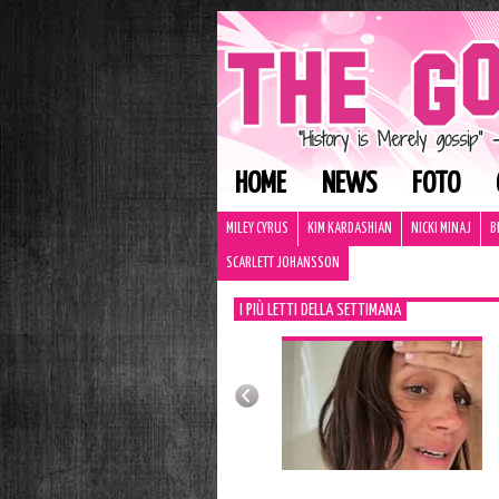
HOME
NEWS
FOTO
MILEY CYRUS
KIM KARDASHIAN
NICKI MINAJ
B
SCARLETT JOHANSSON
I PIÙ LETTI DELLA SETTIMANA