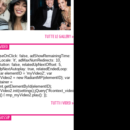
TUTTE LE GALLERY »
VIDEO
seOnClick: false, adShowRemainingTime:
dLocale: 'it', adMaxNumRedirects: 10,
utton: false, relatedUpNextOffset: 5,
UpNextAutoplay: true, relatedEndedLoop:
var elementID = 'myVideo2'; var
ideo2 = new RadiantMP(elementID); var
ainer =
t.getElementById(elementID);
ideo2.init(settings);jQuery("#context_video2").one("mouseover",
() { rmp_myVideo2.play(); });
o Bloom e la t-shirt dedicata a Flynn
TUTTI I VIDEO »
GOSSIP