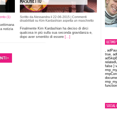
MASCHIETTO
nto (1)
Scritto da Alessandra il 22-06-2015 |
Commenti
disabilitati
su Kim Kardashian aspetta un maschietto
settimana
Finalmente Kim Kardashian ha deciso di dirci
a notizia
qualcosa in più sulla sua seconda gravidanza e,
dopo aver smentito di essere
[…]
ULTIMO 
, adPau
true, a
adSkipB
related
false } 
rmp_myV
rmpCont
documen
rmp_myV
function
Orland
SOCIAL 