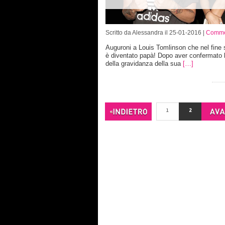
Scritto da Alessandra il 25-01-2016 |
Comme
Auguroni a Louis Tomlinson che nel fine 
è diventato papà! Dopo aver confermato l
della gravidanza della sua
[…]
1
2