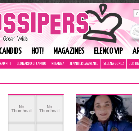
CANDIDS
HOT!
MAGAZINES
ELENCO VIP
AR
RAD PITT
LEONARDO DI CAPRIO
RIHANNA
JENNIFER LAWRENCE
SELENA GOMEZ
JUSTIN