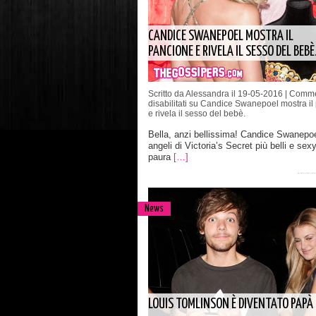
CANDICE SWANEPOEL MOSTRA IL
PANCIONE E RIVELA IL SESSO DEL BEBÈ
Scritto da Alessandra il 19-05-2016 |
Comme
disabilitati
su Candice Swanepoel mostra il
e rivela il sesso del bebè.
Bella, anzi bellissima! Candice Swanepoel
angeli di Victoria’s Secret più belli e sex
paura
[…]
News
LOUIS TOMLINSON È DIVENTATO PAPÀ