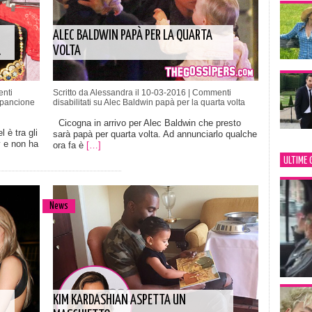
ALEC BALDWIN PAPÀ PER LA QUARTA
.
VOLTA
nti
Scritto da Alessandra il 10-03-2016 |
Commenti
 pancione
disabilitati
su Alec Baldwin papà per la quarta volta
Cicogna in arrivo per Alec Baldwin che presto
 è tra gli
sarà papà per quarta volta. Ad annunciarlo qualche
y e non ha
ora fa è
[…]
ULTIME 
News
KIM KARDASHIAN ASPETTA UN