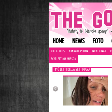
HOME
NEWS
FOTO
MILEY CYRUS
KIM KARDASHIAN
NICKI MINAJ
B
SCARLETT JOHANSSON
I PIÙ LETTI DELLA SETTIMANA