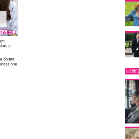
nti
lare gli
ima donna
 occasione
ULTIME 