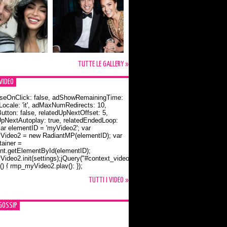
TUTTE LE GALLERY »
VIDEO
seOnClick: false, adShowRemainingTime:
dLocale: 'it', adMaxNumRedirects: 10,
utton: false, relatedUpNextOffset: 5,
UpNextAutoplay: true, relatedEndedLoop:
var elementID = 'myVideo2'; var
ideo2 = new RadiantMP(elementID); var
ainer =
t.getElementById(elementID);
ideo2.init(settings);jQuery("#context_video2").one("mouseover",
() { rmp_myVideo2.play(); });
o Bloom e la t-shirt dedicata a Flynn
TUTTI I VIDEO »
GOSSIP