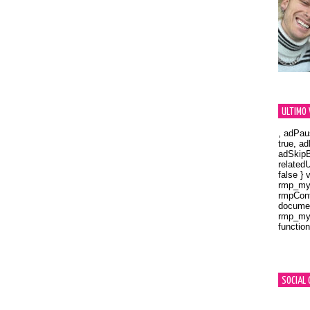
ULTIMO 
, adPau
true, a
adSkipB
related
false } 
rmp_myV
rmpCont
documen
rmp_myV
function
Orland
SOCIAL 