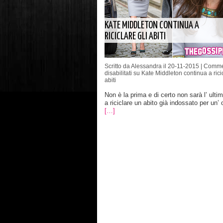
KATE MIDDLETON CONTINUA A
RICICLARE GLI ABITI
Scritto da Alessandra il 20-11-2015 |
Comme
disabilitati
su Kate Middleton continua a ricic
abiti
Non è la prima e di certo non sarà l’ ult
a riciclare un abito già indossato per un’
[…]