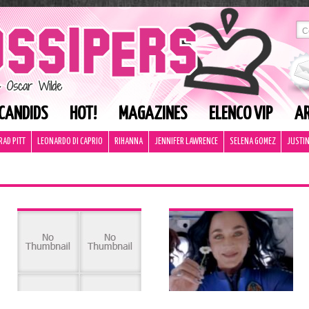
CANDIDS
HOT!
MAGAZINES
ELENCO VIP
AR
RAD PITT
LEONARDO DI CAPRIO
RIHANNA
JENNIFER LAWRENCE
SELENA GOMEZ
JUSTIN