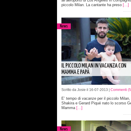
all’aeroporto di Los Angeles in compagnia
piccolo Milan. La cantante ha preso
[…]
News
IL PICCOLO MILAN IN VACANZA CON
MAMMA E PAPÀ
Scritto da Josie il 16-07-2013 |
Commenti (5
E’ tempo di vacanze per il piccolo Milan, il
Shakira e Gerard Piqué nato lo scorso G
Mamma
[…]
News