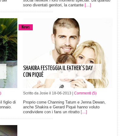
 del
social network i loro momenti speciali. Da quando
sono diventati genitori, la cantante
[…]
News
SHAKIRA FESTEGGIA IL FATHER’S DAY
CON PIQUÉ
)
Scritto da Josie il 18-06-2013 |
Commenti (5)
 figlio di
Proprio come Channing Tatum e Jenna Dewan,
ennaio.
anche Shakira e Gerard Piqué hanno voluto
condividere con i fans un ritratto
[…]