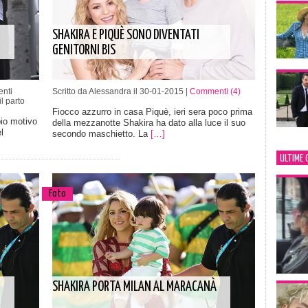
SHAKIRA E PIQUÈ SONO DIVENTATI
GENITORNI BIS
nti
Scritto da Alessandra il 30-01-2015 |
Commenti (4)
l parto
Fiocco azzurro in casa Piquè, ieri sera poco prima
io motivo
della mezzanotte Shakira ha dato alla luce il suo
l
secondo maschietto. La
[…]
ULTIME 
Foto
SHAKIRA PORTA MILAN AL MARACANÀ