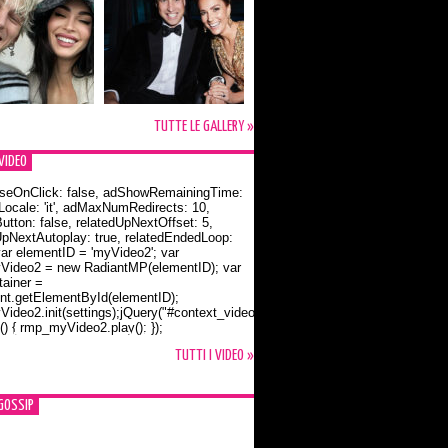
TUTTE LE GALLERY »
VIDEO
seOnClick: false, adShowRemainingTime:
dLocale: 'it', adMaxNumRedirects: 10,
utton: false, relatedUpNextOffset: 5,
UpNextAutoplay: true, relatedEndedLoop:
var elementID = 'myVideo2'; var
ideo2 = new RadiantMP(elementID); var
ainer =
t.getElementById(elementID);
ideo2.init(settings);jQuery("#context_video2").one("mouseover",
() { rmp_myVideo2.play(); });
o Bloom e la t-shirt dedicata a Flynn
TUTTI I VIDEO »
GOSSIP