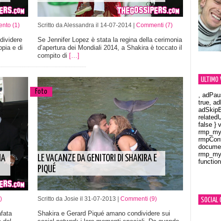
nto (1)
Scritto da Alessandra il 14-07-2014 |
Commenti (7)
dividere
Se Jennifer Lopez è stata la regina della cerimonia
ppia e di
d’apertura dei Mondiali 2014, a Shakira è toccato il
compito di
[…]
ULTIMO 
Foto
, adPau
true, a
adSkipB
related
false } 
rmp_myV
rmpCont
documen
rmp_myV
MA
LE VACANZE DA GENITORI DI SHAKIRA E
function
Orland
PIQUÉ
)
Scritto da Josie il 31-07-2013 |
Commenti (9)
SOCIAL 
afata
Shakira e Gerard Piqué amano condividere sui