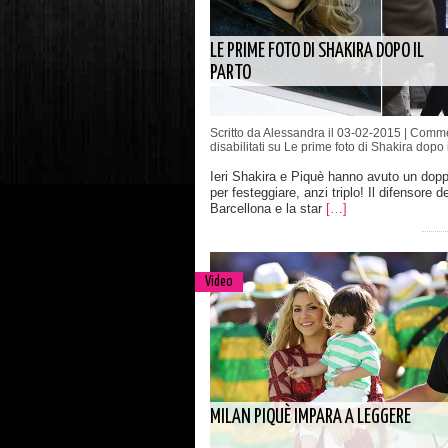
LE PRIME FOTO DI SHAKIRA DOPO IL
PARTO
Scritto da Alessandra il 03-02-2015 |
Comme
disabilitati
su Le prime foto di Shakira dopo i
Ieri Shakira e Piquè hanno avuto un dopp
per festeggiare, anzi triplo! Il difensore de
Barcellona e la star
[…]
Video
MILAN PIQUÈ IMPARA A LEGGERE