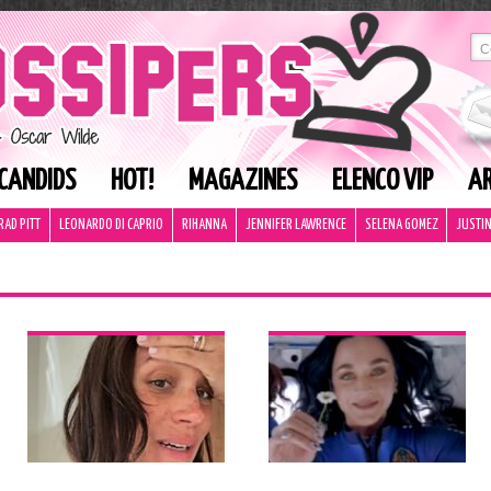
CANDIDS
HOT!
MAGAZINES
ELENCO VIP
AR
RAD PITT
LEONARDO DI CAPRIO
RIHANNA
JENNIFER LAWRENCE
SELENA GOMEZ
JUSTIN