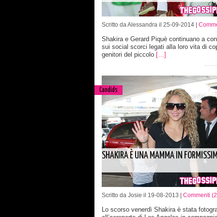
Scritto da Alessandra il 25-09-2014 |
Comme
Shakira e Gerard Piquè continuano a con
sui social scorci legati alla loro vita di co
genitori del piccolo
[…]
Candids
SHAKIRA È UNA MAMMA IN FORMISSI
Scritto da Josie il 19-08-2013 |
Commenti (2
Lo scorso venerdì Shakira è stata fotogr