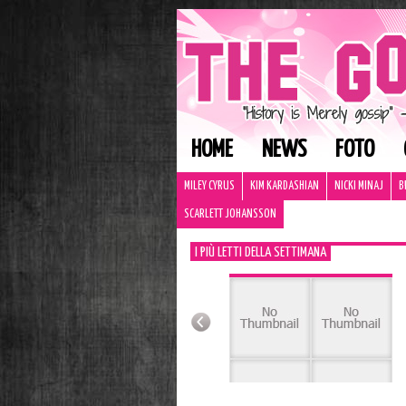
HOME
NEWS
FOTO
MILEY CYRUS
KIM KARDASHIAN
NICKI MINAJ
B
SCARLETT JOHANSSON
I PIÙ LETTI DELLA SETTIMANA