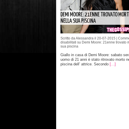
DEMI MOORE: 21ENNE TROVATO MORT
NELLA SUA PISCINA
Scritto da Alessandra il 20-07-2015 |
Comme
disabilitati
su Demi Moore: 21enne trovato m
sua piscina
Giallo in casa di Demi Moore: sabato ser
uomo di 21 anni è stato ritrovato morto ne
piscina dell’ attrice. Secondo
[…]