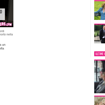
O
nti
orto nella
a un
lla
ULTIME 