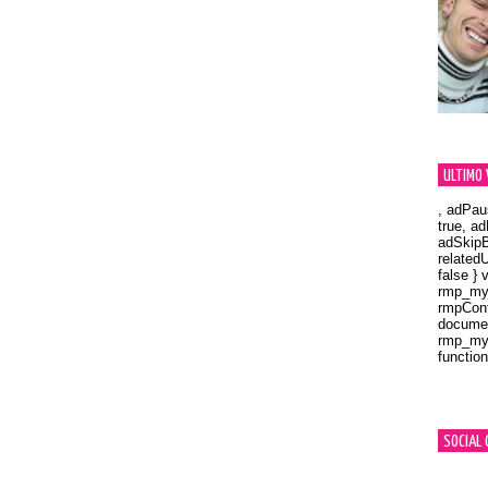
ULTIMO 
, adPau
true, a
adSkipB
related
false } 
rmp_myV
rmpCont
documen
rmp_myV
function
Orland
SOCIAL 