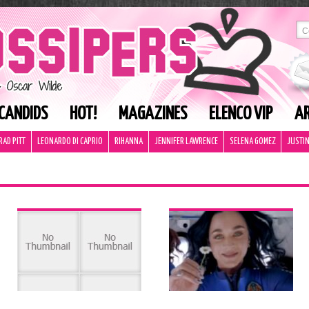
CANDIDS
HOT!
MAGAZINES
ELENCO VIP
AR
RAD PITT
LEONARDO DI CAPRIO
RIHANNA
JENNIFER LAWRENCE
SELENA GOMEZ
JUSTIN