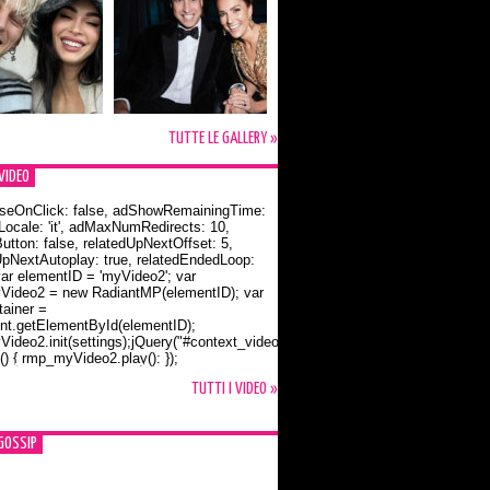
TUTTE LE GALLERY »
VIDEO
seOnClick: false, adShowRemainingTime:
dLocale: 'it', adMaxNumRedirects: 10,
utton: false, relatedUpNextOffset: 5,
UpNextAutoplay: true, relatedEndedLoop:
var elementID = 'myVideo2'; var
ideo2 = new RadiantMP(elementID); var
ainer =
t.getElementById(elementID);
ideo2.init(settings);jQuery("#context_video2").one("mouseover",
() { rmp_myVideo2.play(); });
o Bloom e la t-shirt dedicata a Flynn
TUTTI I VIDEO »
GOSSIP