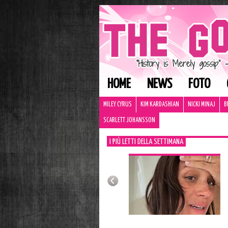
HOME
NEWS
FOTO
MILEY CYRUS
KIM KARDASHIAN
NICKI MINAJ
B
SCARLETT JOHANSSON
I PIÙ LETTI DELLA SETTIMANA