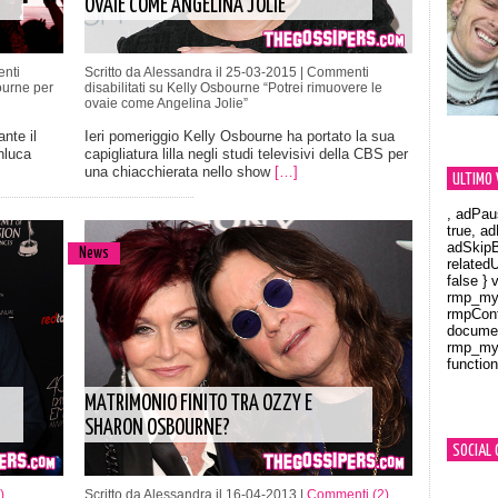
OVAIE COME ANGELINA JOLIE”
nti
Scritto da Alessandra il 25-03-2015 |
Commenti
ourne per
disabilitati
su Kelly Osbourne “Potrei rimuovere le
ovaie come Angelina Jolie”
nte il
Ieri pomeriggio Kelly Osbourne ha portato la sua
nluca
capigliatura lilla negli studi televisivi della CBS per
una chiacchierata nello show
[…]
ULTIMO 
, adPau
true, a
adSkipB
News
related
false } 
rmp_myV
rmpCont
documen
rmp_myV
function
Orland
MATRIMONIO FINITO TRA OZZY E
SHARON OSBOURNE?
SOCIAL 
)
Scritto da Alessandra il 16-04-2013 |
Commenti (2)