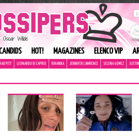
CANDIDS
HOT!
MAGAZINES
ELENCO VIP
AR
RAD PITT
LEONARDO DI CAPRIO
RIHANNA
JENNIFER LAWRENCE
SELENA GOMEZ
JUSTIN