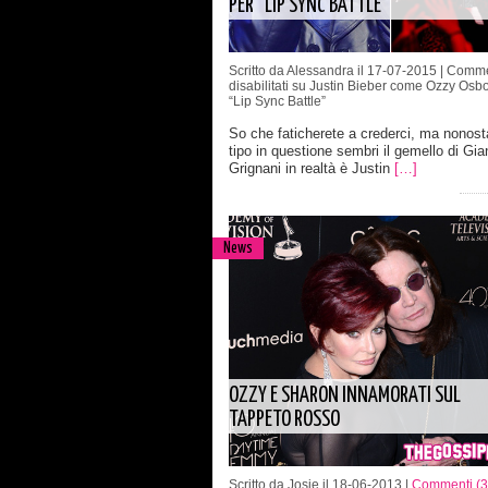
PER “LIP SYNC BATTLE”
Scritto da Alessandra il 17-07-2015 |
Comme
disabilitati
su Justin Bieber come Ozzy Osb
“Lip Sync Battle”
So che faticherete a crederci, ma nonosta
tipo in questione sembri il gemello di Gia
Grignani in realtà è Justin
[…]
News
OZZY E SHARON INNAMORATI SUL
TAPPETO ROSSO
Scritto da Josie il 18-06-2013 |
Commenti (3