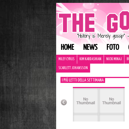
HOME
NEWS
FOTO
MILEY CYRUS
KIM KARDASHIAN
NICKI MINAJ
B
SCARLETT JOHANSSON
I PIÙ LETTI DELLA SETTIMANA