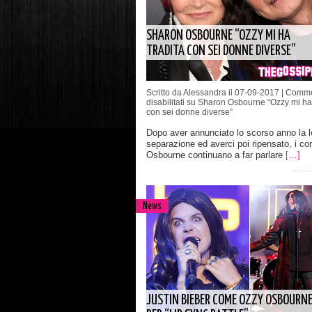
SHARON OSBOURNE “OZZY MI HA
TRADITA CON SEI DONNE DIVERSE”
Scritto da Alessandra il 07-09-2017 |
Comme
disabilitati
su Sharon Osbourne “Ozzy mi ha 
con sei donne diverse”
Dopo aver annunciato lo scorso anno la l
separazione ed averci poi ripensato, i con
Osbourne continuano a far parlare
[…]
News
JUSTIN BIEBER COME OZZY OSBOURN