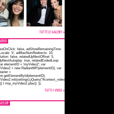
TUTTE LE GALLERY »
VIDEO
seOnClick: false, adShowRemainingTime:
dLocale: 'it', adMaxNumRedirects: 10,
utton: false, relatedUpNextOffset: 5,
UpNextAutoplay: true, relatedEndedLoop:
var elementID = 'myVideo2'; var
ideo2 = new RadiantMP(elementID); var
ainer =
t.getElementById(elementID);
ideo2.init(settings);jQuery("#context_video2").one("mouseover",
() { rmp_myVideo2.play(); });
o Bloom e la t-shirt dedicata a Flynn
TUTTI I VIDEO »
GOSSIP