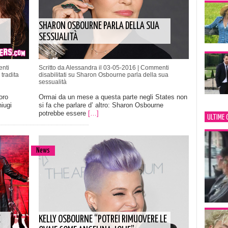
SHARON OSBOURNE PARLA DELLA SUA
SESSUALITÀ
nti
Scritto da Alessandra il 03-05-2016 |
Commenti
tradita
disabilitati
su Sharon Osbourne parla della sua
sessualità
oro
Ormai da un mese a questa parte negli States non
iugi
si fa che parlare d’ altro: Sharon Osbourne
potrebbe essere
[…]
ULTIME 
News
E
KELLY OSBOURNE “POTREI RIMUOVERE LE