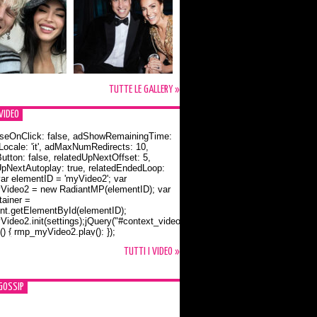
TUTTE LE GALLERY »
VIDEO
seOnClick: false, adShowRemainingTime:
dLocale: 'it', adMaxNumRedirects: 10,
utton: false, relatedUpNextOffset: 5,
UpNextAutoplay: true, relatedEndedLoop:
var elementID = 'myVideo2'; var
ideo2 = new RadiantMP(elementID); var
ainer =
t.getElementById(elementID);
ideo2.init(settings);jQuery("#context_video2").one("mouseover",
() { rmp_myVideo2.play(); });
o Bloom e la t-shirt dedicata a Flynn
TUTTI I VIDEO »
GOSSIP