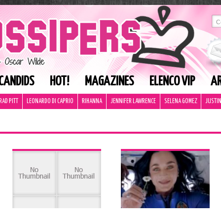
CANDIDS
HOT!
MAGAZINES
ELENCO VIP
AR
RAD PITT
LEONARDO DI CAPRIO
RIHANNA
JENNIFER LAWRENCE
SELENA GOMEZ
JUSTIN