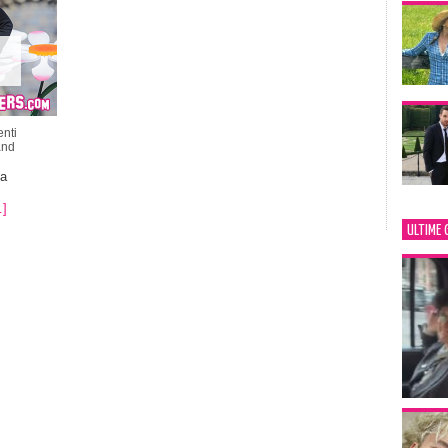
nti
and
da
]
ULTIME 