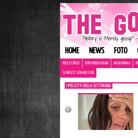
HOME
NEWS
FOTO
MILEY CYRUS
KIM KARDASHIAN
NICKI MINAJ
B
SCARLETT JOHANSSON
I PIÙ LETTI DELLA SETTIMANA