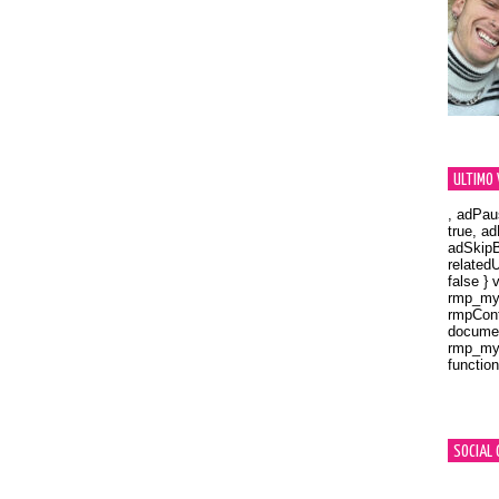
ULTIMO 
, adPau
true, a
adSkipB
related
false } 
rmp_myV
rmpCont
documen
rmp_myV
function
Orland
SOCIAL 