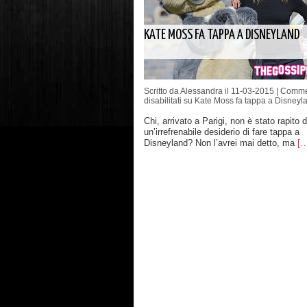
KATE MOSS FA TAPPA A DISNEYLAND
Scritto da Alessandra il 11-03-2015 |
Comme
disabilitati
su Kate Moss fa tappa a Disneyl
Chi, arrivato a Parigi, non è stato rapito 
un’irrefrenabile desiderio di fare tappa a
Disneyland? Non l’avrei mai detto, ma
[…