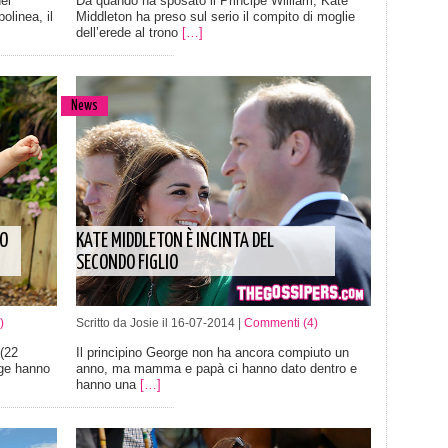
el
Da quando ha sposato il Principe William, Kate
olinea, il
Middleton ha preso sul serio il compito di moglie
dell’erede al trono
[…]
News
NO
KATE MIDDLETON È INCINTA DEL
SECONDO FIGLIO
)
Scritto da Josie il 16-07-2014 |
Commenti (4)
(22
Il principino George non ha ancora compiuto un
dge hanno
anno, ma mamma e papà ci hanno dato dentro e
hanno una
[…]