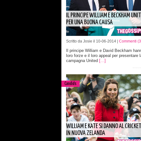
IL PRINCIPE WILLIAM E BECKHAM UNIT
PER UNA BUONA CAUSA
Scritto da Josie il 10-06-2014 |
Commenti (3
Il principe William e David Beckham hann
loro forze e il loro appeal per presentare l
campagna United
[…]
Candids
WILLIAM E KATE SI DANNO AL CRICKE
IN NUOVA ZELANDA