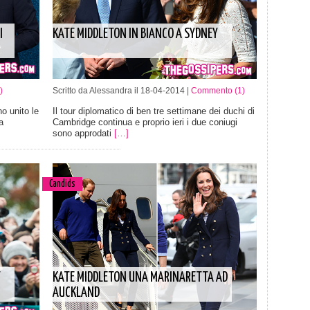
I
KATE MIDDLETON IN BIANCO A SYDNEY
)
Scritto da Alessandra il 18-04-2014 |
Commento (1)
o unito le
Il tour diplomatico di ben tre settimane dei duchi di
a
Cambridge continua e proprio ieri i due coniugi
sono approdati
[…]
Candids
T
KATE MIDDLETON UNA MARINARETTA AD
AUCKLAND