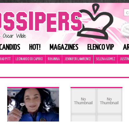
CANDIDS
HOT!
MAGAZINES
ELENCO VIP
AR
RAD PITT
LEONARDO DI CAPRIO
RIHANNA
JENNIFER LAWRENCE
SELENA GOMEZ
JUSTIN