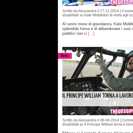
Scritto da Alessandra il 17-12-2014 |
Comme
disabilitati
su Kate Middleton fa visita agli s
Al sesto mese di gravidanza, Kate Middle
splendida forma e di abbandonare i suoi 
pubblici non ci
[…]
News
IL PRINCIPE WILLIAM TORNA A LAVOR
Scritto da Alessandra il 08-08-2014 |
Comme
disabilitati
su Il Principe William torna a lav