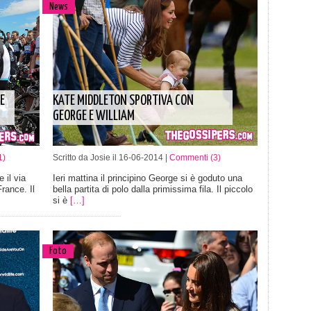
News
E
KATE MIDDLETON SPORTIVA CON
GEORGE E WILLIAM
1)
Scritto da Josie il 16-06-2014 |
Commenti (3)
 il via
Ieri mattina il principino George si è goduto una
rance. Il
bella partita di polo dalla primissima fila. Il piccolo
si è
[…]
Foto