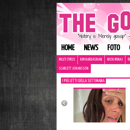
HOME
NEWS
FOTO
MILEY CYRUS
KIM KARDASHIAN
NICKI MINAJ
B
SCARLETT JOHANSSON
I PIÙ LETTI DELLA SETTIMANA