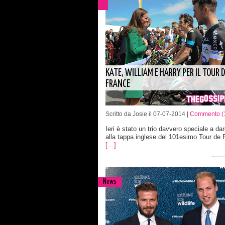
KATE, WILLIAM E HARRY PER IL TOUR D
FRANCE
Scritto da Josie il 07-07-2014 |
Commento (
Ieri è stato un trio davvero speciale a dare
alla tappa inglese del 101esimo Tour de F
[…]
News