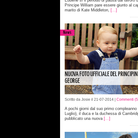
Ebbene sì il periodo di pausa dal lavoro d
Principe William pare essere giunto al cap
marito di Kate Middleton,
[…]
News
NUOVA FOTO UFFICIALE DEL PRINCIPI
GEORGE
Scritto da Josie il 21-07-2014 |
Commenti (5
A pochi giorni dal suo primo compleanno 
Luglio), il duca e la duchessa di Cambri
pubblicato una nuova
[…]