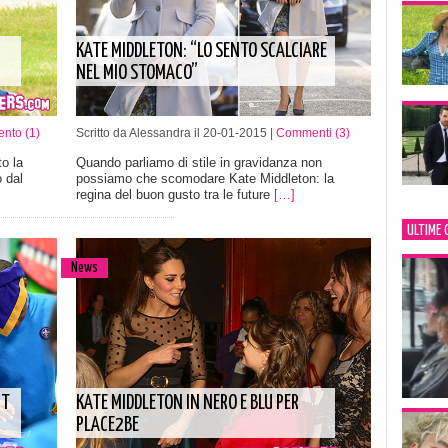
KATE MIDDLETON: “LO SENTO SCALCIARE
NEL MIO STOMACO”
nto (1)
Scritto da Alessandra il 20-01-2015 |
Commenti (3)
o la
Quando parliamo di stile in gravidanza non
 dal
possiamo che scomodare Kate Middleton: la
regina del buon gusto tra le future
[…]
ULTIME 
News
UT
KATE MIDDLETON IN NERO E BLU PER
PLACE2BE