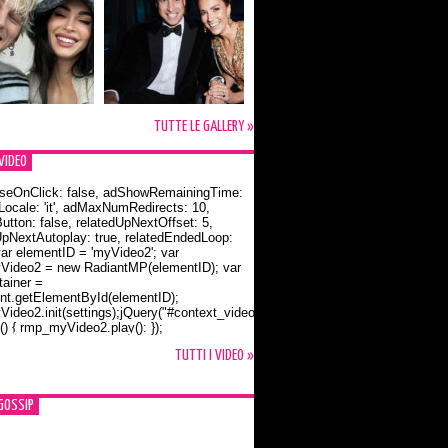
TUTTE LE GALLERY »
VIDEO
seOnClick: false, adShowRemainingTime:
dLocale: 'it', adMaxNumRedirects: 10,
utton: false, relatedUpNextOffset: 5,
UpNextAutoplay: true, relatedEndedLoop:
var elementID = 'myVideo2'; var
ideo2 = new RadiantMP(elementID); var
ainer =
t.getElementById(elementID);
ideo2.init(settings);jQuery("#context_video2").one("mouseover",
() { rmp_myVideo2.play(); });
o Bloom e la t-shirt dedicata a Flynn
TUTTI I VIDEO »
GOSSIP