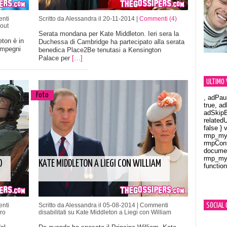
nti
Scritto da Alessandra il 20-11-2014 |
Commenti (4)
cout
Serata mondana per Kate Middleton. Ieri sera la
ton è in
Duchessa di Cambridge ha partecipato alla serata
impegni
benedica Place2Be tenutasi a Kensington
Palace per
[…]
ULTIMO 
Foto
, adPau
true, a
adSkipB
related
false } 
rmp_myV
rmpCont
documen
rmp_myV
O
KATE MIDDLETON A LIEGI CON WILLIAM
function
Orland
nti
Scritto da Alessandra il 05-08-2014 |
Commenti
SOCIAL 
oro
disabilitati
su Kate Middleton a Liegi con William