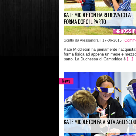
KATE MIDDLETON HA RITROVATO LA
FORMA DOPO IL PARTO
Scritto da Alessandra il 17-06-2015 |
Comme
Kate Middleton ha pienamente riacquistat
forma fisica ad appena un mese e mezzo
parto. La Duchessa di Cambridge è
[…]
News
KATE MIDDLETON FA VISITA AGLI SCO