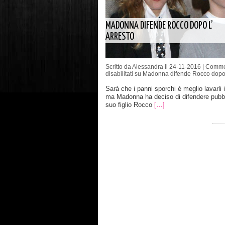
MADONNA DIFENDE ROCCO DOPO L’
ARRESTO
Scritto da Alessandra il 24-11-2016 |
Comme
disabilitati
su Madonna difende Rocco dopo l
Sarà che i panni sporchi è meglio lavarli 
ma Madonna ha deciso di difendere pubb
suo figlio Rocco
[…]