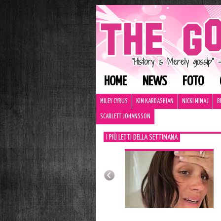
HOME
NEWS
FOTO
MILEY CYRUS
KIM KARDASHIAN
NICKI MINAJ
B
SCARLETT JOHANSSON
I PIÙ LETTI DELLA SETTIMANA