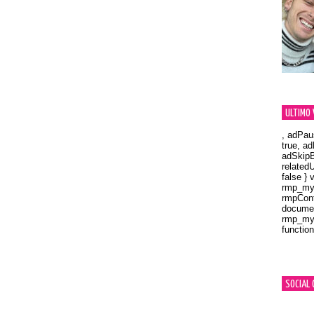
ULTIMO 
, adPau
true, a
adSkipB
related
false } 
rmp_myV
rmpCont
documen
rmp_myV
function
Orland
SOCIAL 