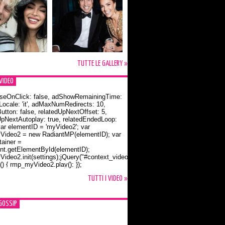
TUTTE LE GALLERY »
VIDEO
seOnClick: false, adShowRemainingTime:
dLocale: 'it', adMaxNumRedirects: 10,
utton: false, relatedUpNextOffset: 5,
UpNextAutoplay: true, relatedEndedLoop:
var elementID = 'myVideo2'; var
ideo2 = new RadiantMP(elementID); var
ainer =
t.getElementById(elementID);
ideo2.init(settings);jQuery("#context_video2").one("mouseover",
() { rmp_myVideo2.play(); });
o Bloom e la t-shirt dedicata a Flynn
TUTTI I VIDEO »
GOSSIP