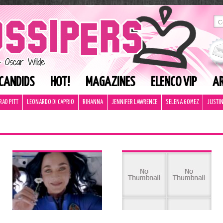
CANDIDS
HOT!
MAGAZINES
ELENCO VIP
AR
RAD PITT
LEONARDO DI CAPRIO
RIHANNA
JENNIFER LAWRENCE
SELENA GOMEZ
JUSTIN