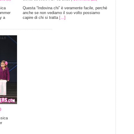
ica
Questa “Indovina chi” è veramente facile, perché
Summer
anche se non vediamo il suo volto possiamo
y a
capire di chi si tratta
[…]
)
sica
er