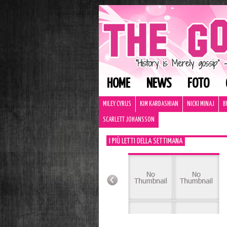
HOME
NEWS
FOTO
MILEY CYRUS
KIM KARDASHIAN
NICKI MINAJ
B
SCARLETT JOHANSSON
I PIÙ LETTI DELLA SETTIMANA