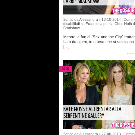
CARRIE BRADSHAW
Scritto da Alessandra il 16-10-2014 |
Comme
disabilitati
su Ecco cosa pensa Chris Noth di
Bradshaw
Mentre le fan di “Sex and the City” tratte
fiato da giorni, in attesa che si sciolgano 
[…]
Foto
KATE MOSS E ALTRE STAR ALLA
SERPENTINE GALLERY
Scritto da Alessandra il 27-06-2013 |
Commen