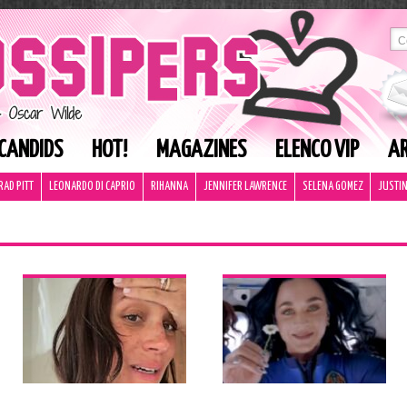
CANDIDS
HOT!
MAGAZINES
ELENCO VIP
AR
RAD PITT
LEONARDO DI CAPRIO
RIHANNA
JENNIFER LAWRENCE
SELENA GOMEZ
JUSTIN