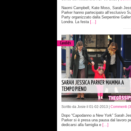
Naomi Campbell, Kate Moss, Sarah Jess
Parker hanno partecipato all’esclusivo 
Party organizzato dalla Serpentine Galler
Londra. La festa
[…]
Candids
SARAH JESSICA PARKER MAMMA A
TEMPO PIENO
Scritto da Josie il 01-02-2013 |
Commenti (3
Dopo “Capodanno a New York” Sarah Jes
Parker si è presa una pausa dal lavoro p
dedicarsi alla famiglia e
[…]