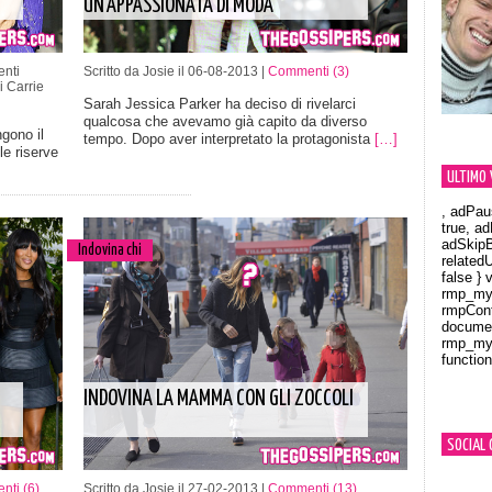
UN’APPASSIONATA DI MODA”
nti
Scritto da Josie il 06-08-2013 |
Commenti (3)
 Carrie
Sarah Jessica Parker ha deciso di rivelarci
qualcosa che avevamo già capito da diverso
ngono il
tempo. Dopo aver interpretato la protagonista
[…]
le riserve
ULTIMO 
, adPau
true, a
adSkipB
Indovina chi
related
false } 
rmp_myV
rmpCont
documen
rmp_myV
function
Orland
INDOVINA LA MAMMA CON GLI ZOCCOLI
SOCIAL 
ti (6)
Scritto da Josie il 27-02-2013 |
Commenti (13)