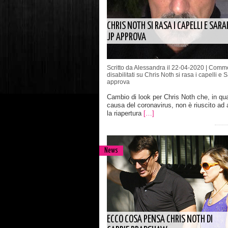
CHRIS NOTH SI RASA I CAPELLI E SARA
JP APPROVA
Scritto da Alessandra il 22-04-2020 |
Comme
disabilitati
su Chris Noth si rasa i capelli e 
approva
Cambio di look per Chris Noth che, in qu
causa del coronavirus, non è riuscito ad 
la riapertura
[…]
News
ECCO COSA PENSA CHRIS NOTH DI