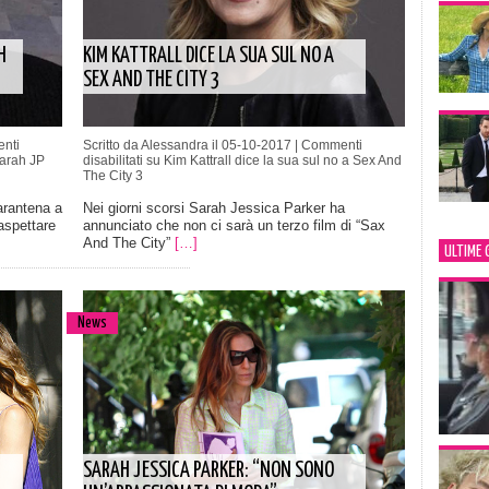
H
KIM KATTRALL DICE LA SUA SUL NO A
SEX AND THE CITY 3
nti
Scritto da Alessandra il 05-10-2017 |
Commenti
Sarah JP
disabilitati
su Kim Kattrall dice la sua sul no a Sex And
The City 3
arantena a
Nei giorni scorsi Sarah Jessica Parker ha
aspettare
annunciato che non ci sarà un terzo film di “Sax
And The City”
[…]
ULTIME 
News
SARAH JESSICA PARKER: “NON SONO