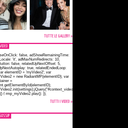
TUTTE LE GALLERY »
VIDEO
seOnClick: false, adShowRemainingTime:
dLocale: 'it', adMaxNumRedirects: 10,
utton: false, relatedUpNextOffset: 5,
UpNextAutoplay: true, relatedEndedLoop:
var elementID = 'myVideo2'; var
ideo2 = new RadiantMP(elementID); var
ainer =
t.getElementById(elementID);
ideo2.init(settings);jQuery("#context_video2").one("mouseover",
() { rmp_myVideo2.play(); });
o Bloom e la t-shirt dedicata a Flynn
TUTTI I VIDEO »
GOSSIP