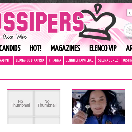
CANDIDS
HOT!
MAGAZINES
ELENCO VIP
AR
RAD PITT
LEONARDO DI CAPRIO
RIHANNA
JENNIFER LAWRENCE
SELENA GOMEZ
JUSTIN