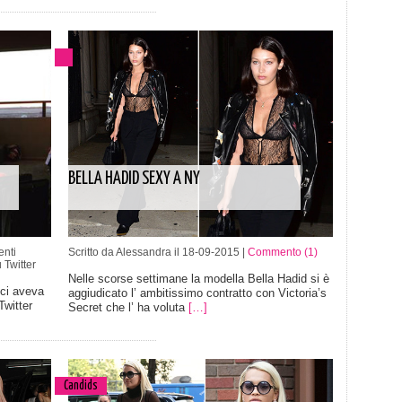
BELLA HADID SEXY A NY
nti
Scritto da Alessandra il 18-09-2015 |
Commento (1)
 Twitter
Nelle scorse settimane la modella Bella Hadid si è
ci aveva
aggiudicato l’ ambitissimo contratto con Victoria’s
Twitter
Secret che l’ ha voluta
[…]
Candids