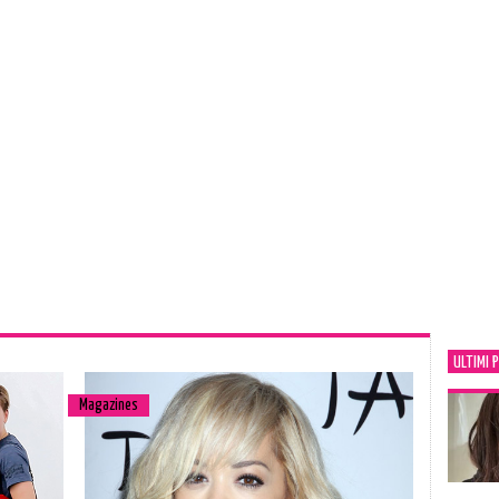
ULTIMI 
Magazines