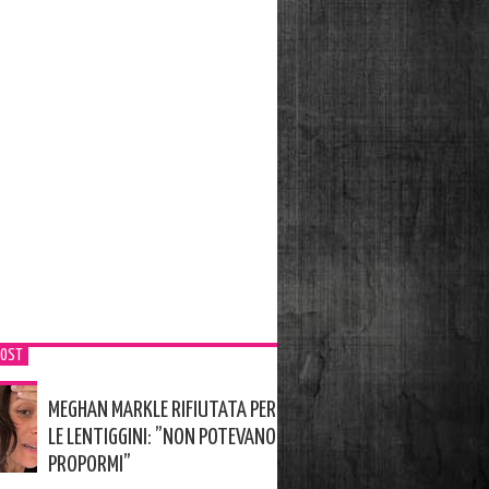
POST
MEGHAN MARKLE RIFIUTATA PER
LE LENTIGGINI: ”NON POTEVANO
PROPORMI”