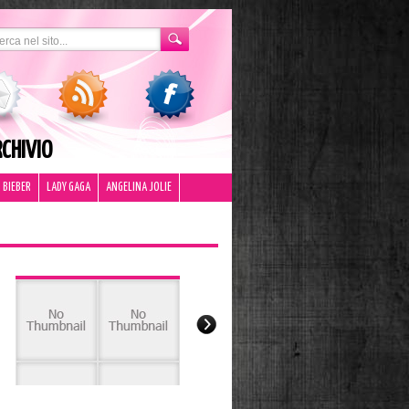
CHIVIO
 BIEBER
LADY GAGA
ANGELINA JOLIE