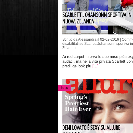
SCARLETT JOHANSONN SPORTIVA IN
NUOVA ZELANDA
Scritto da Alessandra il 02-02-2016 |
Comme
disabilitati
su Scarlett Johansonn sportiva i
Zelanda
Ai red carpet riserva le sue mise più sex
audaci, ma nella vita privata Scarlett Jo
predilige look più
[…]
Foto
DEMI LOVATO È SEXY SU ALLURE