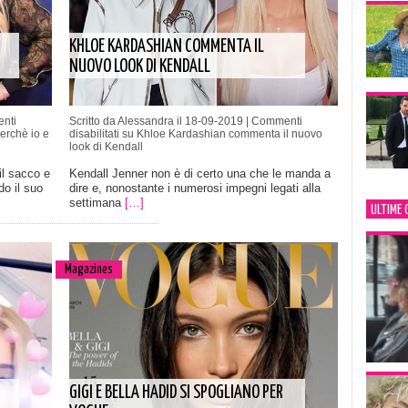
KHLOE KARDASHIAN COMMENTA IL
NUOVO LOOK DI KENDALL
nti
Scritto da Alessandra il 18-09-2019 |
Commenti
erchè io e
disabilitati
su Khloe Kardashian commenta il nuovo
look di Kendall
il sacco e
Kendall Jenner non è di certo una che le manda a
do il suo
dire e, nonostante i numerosi impegni legati alla
settimana
[…]
ULTIME 
Magazines
GIGI E BELLA HADID SI SPOGLIANO PER