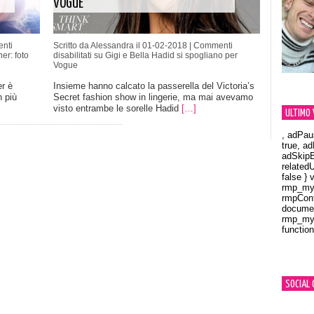
VOGUE
nti
Scritto da Alessandra il 01-02-2018 |
Commenti
er: foto
disabilitati
su Gigi e Bella Hadid si spogliano per
Vogue
r è
Insieme hanno calcato la passerella del Victoria’s
n più
Secret fashion show in lingerie, ma mai avevamo
visto entrambe le sorelle Hadid
[…]
ULTIMO 
, adPau
true, a
adSkipB
related
false } 
rmp_myV
rmpCont
documen
rmp_myV
function
Orland
SOCIAL 