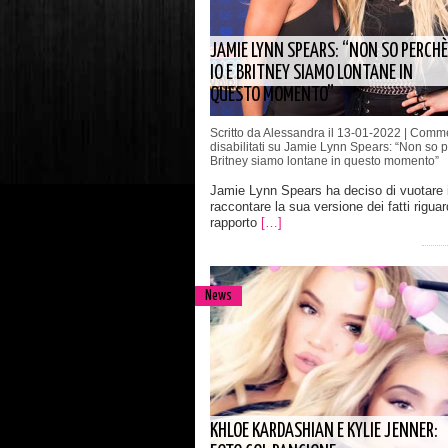
JAMIE LYNN SPEARS: “NON SO PERCHÈ
IO E BRITNEY SIAMO LONTANE IN
QUESTO MOMENTO”
Scritto da Alessandra il 13-01-2022 |
Comme
disabilitati
su Jamie Lynn Spears: “Non so p
Britney siamo lontane in questo momento”
Jamie Lynn Spears ha deciso di vuotare 
raccontare la sua versione dei fatti riguar
rapporto
[…]
News
KHLOE KARDASHIAN E KYLIE JENNER: