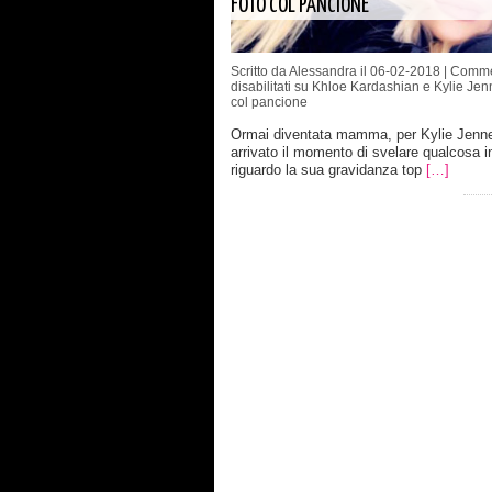
FOTO COL PANCIONE
Scritto da Alessandra il 06-02-2018 |
Comme
disabilitati
su Khloe Kardashian e Kylie Jenn
col pancione
Ormai diventata mamma, per Kylie Jenne
arrivato il momento di svelare qualcosa i
riguardo la sua gravidanza top
[…]