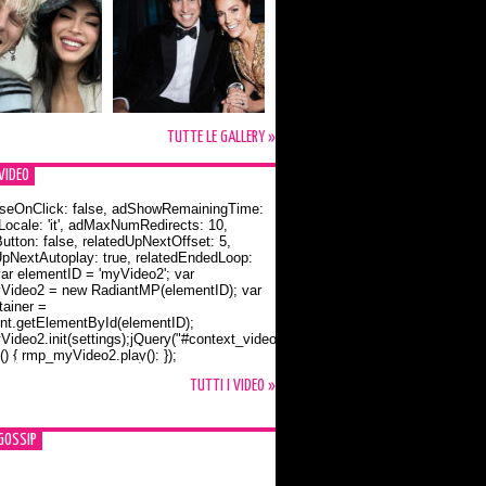
TUTTE LE GALLERY »
VIDEO
seOnClick: false, adShowRemainingTime:
dLocale: 'it', adMaxNumRedirects: 10,
utton: false, relatedUpNextOffset: 5,
UpNextAutoplay: true, relatedEndedLoop:
var elementID = 'myVideo2'; var
ideo2 = new RadiantMP(elementID); var
ainer =
t.getElementById(elementID);
ideo2.init(settings);jQuery("#context_video2").one("mouseover",
() { rmp_myVideo2.play(); });
o Bloom e la t-shirt dedicata a Flynn
TUTTI I VIDEO »
GOSSIP