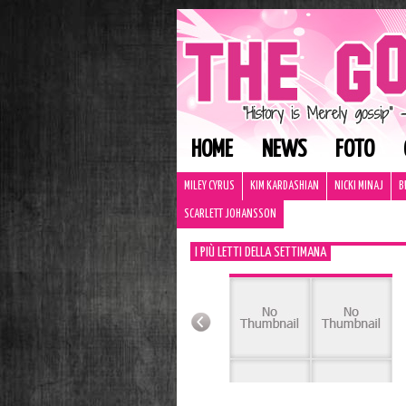
HOME
NEWS
FOTO
MILEY CYRUS
KIM KARDASHIAN
NICKI MINAJ
B
SCARLETT JOHANSSON
I PIÙ LETTI DELLA SETTIMANA