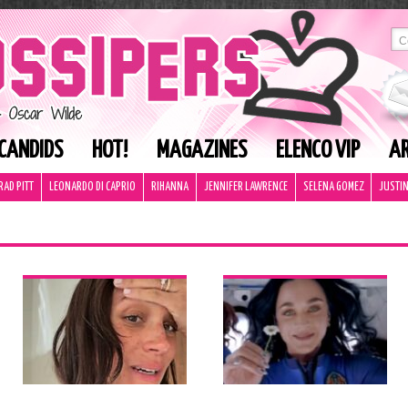
CANDIDS
HOT!
MAGAZINES
ELENCO VIP
AR
RAD PITT
LEONARDO DI CAPRIO
RIHANNA
JENNIFER LAWRENCE
SELENA GOMEZ
JUSTIN