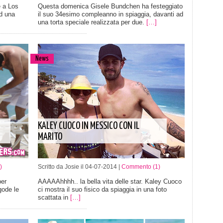
e a Los
Questa domenica Gisele Bundchen ha festeggiato
d una
il suo 34esimo compleanno in spiaggia, davanti ad
una torta speciale realizzata per due.
[…]
News
KALEY CUOCO IN MESSICO CON IL
MARITO
)
Scritto da Josie il 04-07-2014 |
Commento (1)
per
AAAAAhhhh.. la bella vita delle star. Kaley Cuoco
gode le
ci mostra il suo fisico da spiaggia in una foto
scattata in
[…]