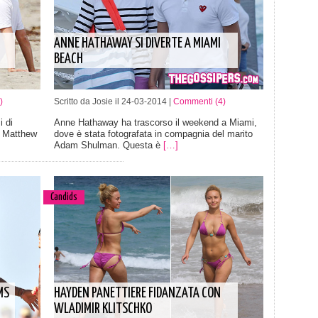
ANNE HATHAWAY SI DIVERTE A MIAMI
BEACH
)
Scritto da Josie il 24-03-2014 |
Commenti (4)
i di
Anne Hathaway ha trascorso il weekend a Miami,
e Matthew
dove è stata fotografata in compagnia del marito
Adam Shulman. Questa è
[…]
Candids
MS
HAYDEN PANETTIERE FIDANZATA CON
WLADIMIR KLITSCHKO