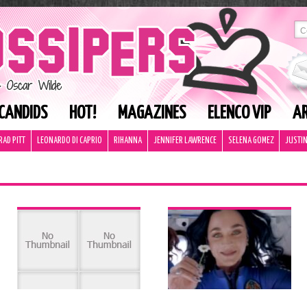
CANDIDS
HOT!
MAGAZINES
ELENCO VIP
AR
RAD PITT
LEONARDO DI CAPRIO
RIHANNA
JENNIFER LAWRENCE
SELENA GOMEZ
JUSTIN