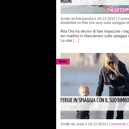
MIAMI
Scritto da Alessandra il 29-12-2015 |
Comme
disabilitati
su Rita Ora sexy sulla spiaggia d
Rita Ora ha deciso di fare impazzire i ba
ieri mattina si rilassavano sulla spiaggia 
La star
[…]
News
FERGIE IN SPIAGGIA CON IL SUO BIMBO
Scritto da Josie il 18-12-2014 |
Commento (