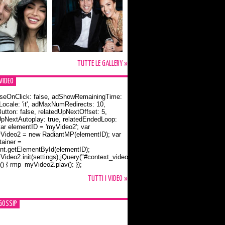
TUTTE LE GALLERY »
VIDEO
seOnClick: false, adShowRemainingTime:
dLocale: 'it', adMaxNumRedirects: 10,
utton: false, relatedUpNextOffset: 5,
UpNextAutoplay: true, relatedEndedLoop:
var elementID = 'myVideo2'; var
ideo2 = new RadiantMP(elementID); var
ainer =
t.getElementById(elementID);
ideo2.init(settings);jQuery("#context_video2").one("mouseover",
() { rmp_myVideo2.play(); });
o Bloom e la t-shirt dedicata a Flynn
TUTTI I VIDEO »
GOSSIP