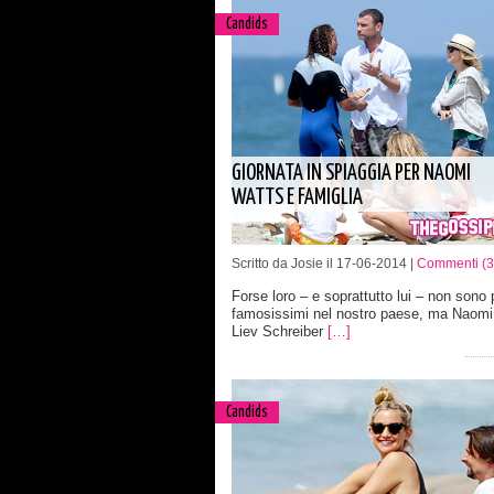
Candids
GIORNATA IN SPIAGGIA PER NAOMI
WATTS E FAMIGLIA
Scritto da Josie il 17-06-2014 |
Commenti (3
Forse loro – e soprattutto lui – non sono 
famosissimi nel nostro paese, ma Naomi
Liev Schreiber
[…]
Candids