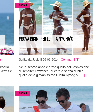
Candids
PROVA BIKINI PER LUPITA NYONG’O
)
Scritto da Josie il 06-06-2014 |
Commenti (3)
proprio
Se lo scorso anno è stato quello dell’”esplosione”
 Watts e
di Jennifer Lawrence, questo è senza dubbio
quello della giovanissima Lupita Nyong’o.
[…]
Candids