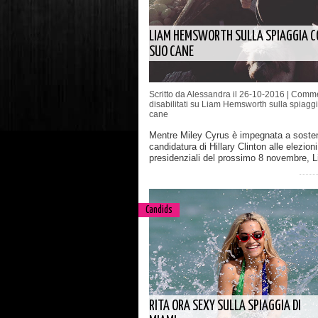
LIAM HEMSWORTH SULLA SPIAGGIA C
SUO CANE
Scritto da Alessandra il 26-10-2016 |
Comme
disabilitati
su Liam Hemsworth sulla spiaggi
cane
Mentre Miley Cyrus è impegnata a sosten
candidatura di Hillary Clinton alle elezioni
presidenziali del prossimo 8 novembre, 
Candids
RITA ORA SEXY SULLA SPIAGGIA DI