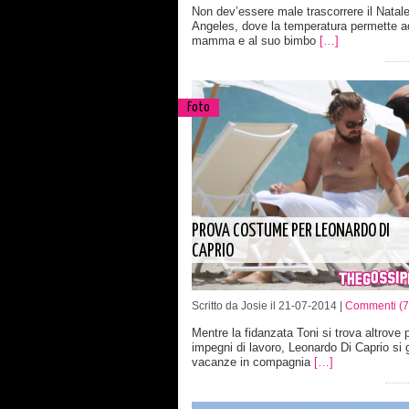
Non dev’essere male trascorrere il Natal
Angeles, dove la temperatura permette a
mamma e al suo bimbo
[…]
Foto
PROVA COSTUME PER LEONARDO DI
CAPRIO
Scritto da Josie il 21-07-2014 |
Commenti (7
Mentre la fidanzata Toni si trova altrove 
impegni di lavoro, Leonardo Di Caprio si 
vacanze in compagnia
[…]