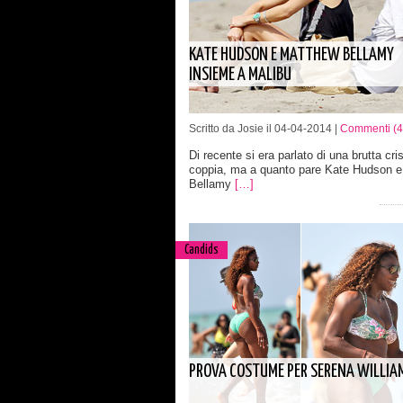
KATE HUDSON E MATTHEW BELLAMY
INSIEME A MALIBU
Scritto da Josie il 04-04-2014 |
Commenti (4
Di recente si era parlato di una brutta cris
coppia, ma a quanto pare Kate Hudson 
Bellamy
[…]
Candids
PROVA COSTUME PER SERENA WILLIA