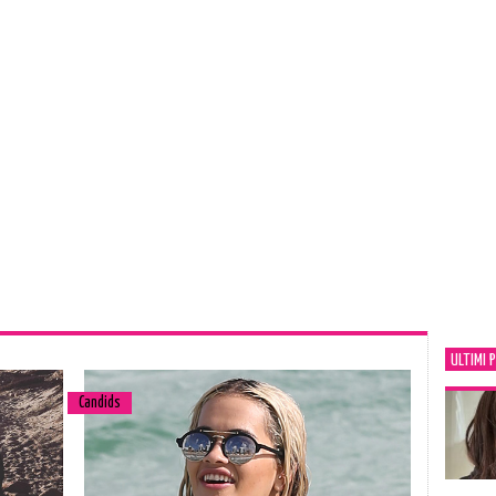
ULTIMI 
Candids