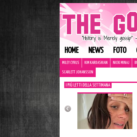
HOME
NEWS
FOTO
MILEY CYRUS
KIM KARDASHIAN
NICKI MINAJ
B
SCARLETT JOHANSSON
I PIÙ LETTI DELLA SETTIMANA