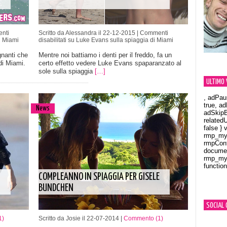
nti
Scritto da Alessandra il 22-12-2015 |
Commenti
i Miami
disabilitati
su Luke Evans sulla spiaggia di Miami
gnanti che
Mentre noi battiamo i denti per il freddo, fa un
di Miami.
certo effetto vedere Luke Evans spaparanzato al
sole sulla spiaggia
[…]
ULTIMO 
, adPau
true, a
News
adSkipB
related
false } 
rmp_myV
rmpCont
documen
rmp_myV
function
Orland
COMPLEANNO IN SPIAGGIA PER GISELE
BUNDCHEN
SOCIAL 
1)
Scritto da Josie il 22-07-2014 |
Commento (1)