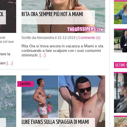
OL
RITA ORA SEMPRE PIÙ HOT A MIAMI
nti
Scritto da Alessandra il 31-12-2015 |
Commento (1)
a col suo
Rita Ora si trova ancora in vacanza a Miami e sta
continuando a fare scalpore con i suoi costumini
ere la
striminziti.
[…]
Liam
[…]
ULTIME 
Candids
LUKE EVANS SULLA SPIAGGIA DI MIAMI