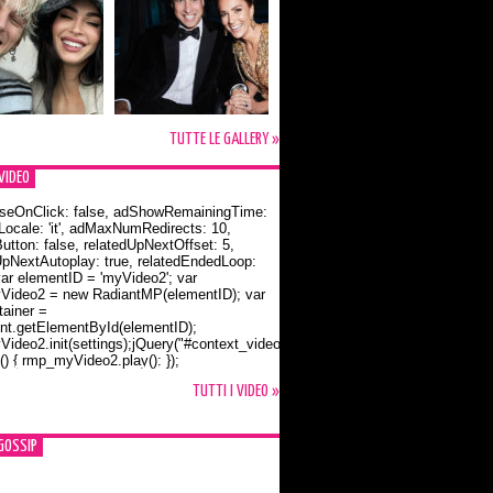
TUTTE LE GALLERY »
VIDEO
seOnClick: false, adShowRemainingTime:
dLocale: 'it', adMaxNumRedirects: 10,
utton: false, relatedUpNextOffset: 5,
UpNextAutoplay: true, relatedEndedLoop:
var elementID = 'myVideo2'; var
ideo2 = new RadiantMP(elementID); var
ainer =
t.getElementById(elementID);
ideo2.init(settings);jQuery("#context_video2").one("mouseover",
() { rmp_myVideo2.play(); });
o Bloom e la t-shirt dedicata a Flynn
TUTTI I VIDEO »
GOSSIP