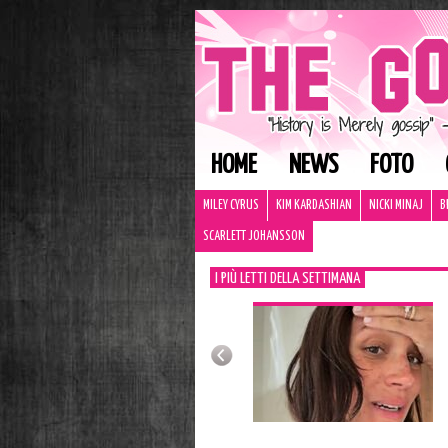
HOME
NEWS
FOTO
MILEY CYRUS
KIM KARDASHIAN
NICKI MINAJ
B
SCARLETT JOHANSSON
I PIÙ LETTI DELLA SETTIMANA