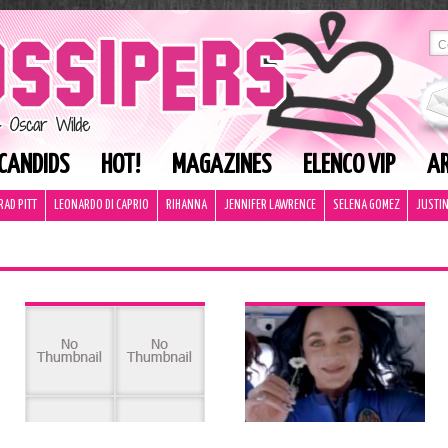
CANDIDS
HOT!
MAGAZINES
ELENCO VIP
AR
RAD PITT
LEONARDO DI CAPRIO
RIHANNA
JENNIFER LAWRENCE
SELENA GOMEZ
JUSTIN