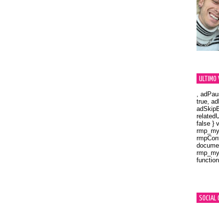
ULTIMO 
, adPau
true, a
adSkipB
related
false } 
rmp_myV
rmpCont
documen
rmp_myV
function
Orland
SOCIAL 