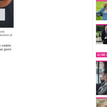
nti
eunion al
e vedete
ei giorni
ULTIME 