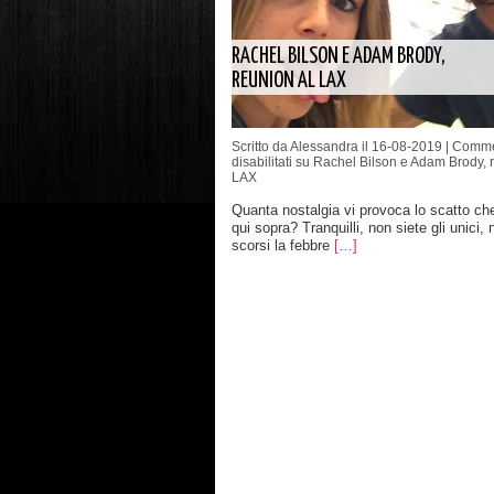
RACHEL BILSON E ADAM BRODY,
REUNION AL LAX
Scritto da Alessandra il 16-08-2019 |
Comme
disabilitati
su Rachel Bilson e Adam Brody, r
LAX
Quanta nostalgia vi provoca lo scatto ch
qui sopra? Tranquilli, non siete gli unici, n
scorsi la febbre
[…]