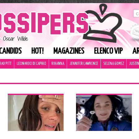
CANDIDS
HOT!
MAGAZINES
ELENCO VIP
AR
RAD PITT
LEONARDO DI CAPRIO
RIHANNA
JENNIFER LAWRENCE
SELENA GOMEZ
JUSTIN