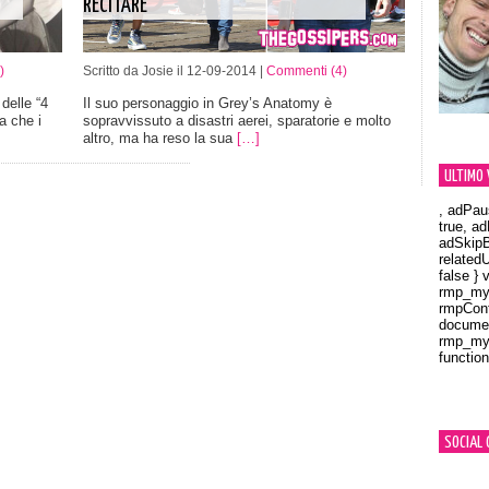
RECITARE
)
Scritto da Josie il 12-09-2014 |
Commenti (4)
delle “4
Il suo personaggio in Grey’s Anatomy è
a che i
sopravvissuto a disastri aerei, sparatorie e molto
altro, ma ha reso la sua
[…]
ULTIMO 
, adPau
true, a
adSkipB
related
false } 
rmp_myV
rmpCont
documen
rmp_myV
function
Orland
SOCIAL 