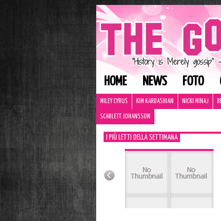
HOME
NEWS
FOTO
MILEY CYRUS
KIM KARDASHIAN
NICKI MINAJ
B
SCARLETT JOHANSSON
I PIÙ LETTI DELLA SETTIMANA