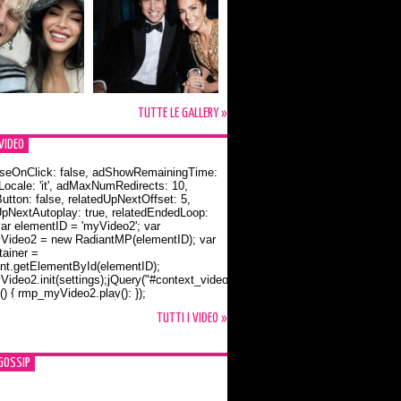
TUTTE LE GALLERY »
VIDEO
seOnClick: false, adShowRemainingTime:
dLocale: 'it', adMaxNumRedirects: 10,
utton: false, relatedUpNextOffset: 5,
UpNextAutoplay: true, relatedEndedLoop:
var elementID = 'myVideo2'; var
ideo2 = new RadiantMP(elementID); var
ainer =
t.getElementById(elementID);
ideo2.init(settings);jQuery("#context_video2").one("mouseover",
() { rmp_myVideo2.play(); });
o Bloom e la t-shirt dedicata a Flynn
TUTTI I VIDEO »
GOSSIP