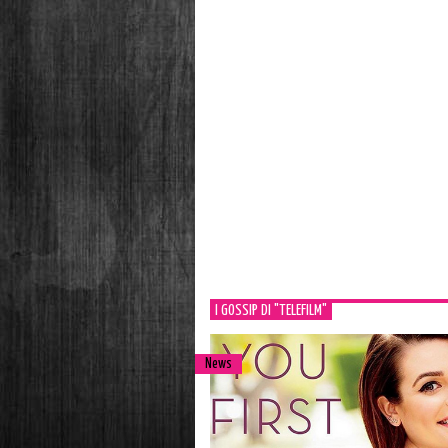
I GOSSIP DI "TELEFILM"
News