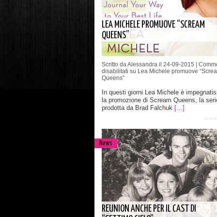
LEA MICHELE PROMUOVE “SCREAM
QUEENS”
Scritto da Alessandra il 24-09-2015 |
Comme
disabilitati
su Lea Michele promuove “Scre
Queens”
In questi giorni Lea Michele è impegnati
la promozione di Scream Queens, la ser
prodotta da Brad Falchuk
[…]
News
REUNION ANCHE PER IL CAST DI