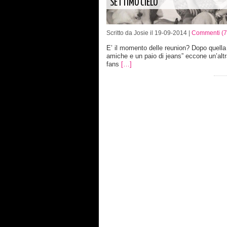
“SETTIMO CIELO”
Scritto da Josie il 19-09-2014 |
Commenti (7
E’ il momento delle reunion? Dopo quella 
amiche e un paio di jeans” eccone un’altr
fans
[…]