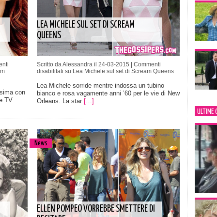
LEA MICHELE SUL SET DI SCREAM
QUEENS
nti
Scritto da Alessandra il 24-03-2015 |
Commenti
am
disabilitati
su Lea Michele sul set di Scream Queens
Lea Michele sorride mentre indossa un tubino
ssima con
bianco e rosa vagamente anni ’60 per le vie di New
ie TV
Orleans. La star
[…]
ULTIME 
News
ELLEN POMPEO VORREBBE SMETTERE DI