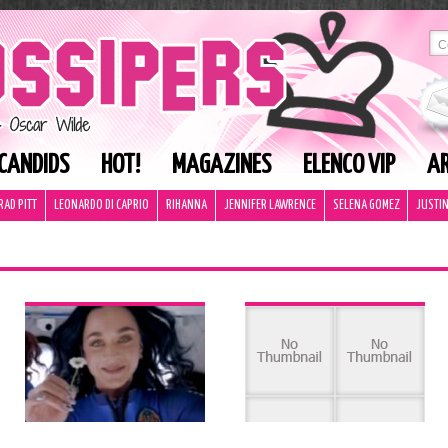
CANDIDS
HOT!
MAGAZINES
ELENCO VIP
AR
RAD PITT
LEONARDO DI CAPRIO
RIHANNA
JENNIFER LAWRENCE
SELENA GOMEZ
JUSTIN