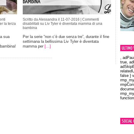
BAMBINA
nti
Scritto da Alessandra il 11-07-2016 |
Commenti
 la terza
disabilitati
su Liv Tyler è diventata mamma di una
bambina
la sua
Per la serie “non c’è due senza tre”, durante il fine
settimana la bellissima Liv Tyler è diventata
 bambina!
mamma per
[…]
ULTIMO 
, adPau
true, a
adSkipB
related
false } 
rmp_myV
rmpCont
documen
rmp_myV
function
Orland
SOCIAL 