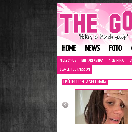
HOME
NEWS
FOTO
MILEY CYRUS
KIM KARDASHIAN
NICKI MINAJ
B
SCARLETT JOHANSSON
I PIÙ LETTI DELLA SETTIMANA