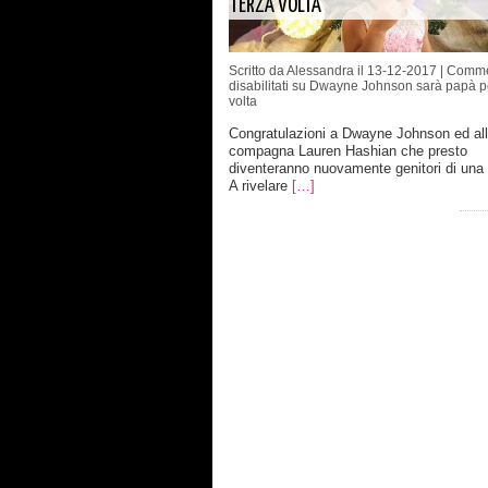
TERZA VOLTA
Scritto da Alessandra il 13-12-2017 |
Comme
disabilitati
su Dwayne Johnson sarà papà per
volta
Congratulazioni a Dwayne Johnson ed al
compagna Lauren Hashian che presto
diventeranno nuovamente genitori di una
A rivelare
[…]