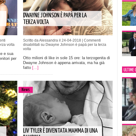
DWAYNE JOHNSON È PAPÀ PER LA
TERZA VOLTA
nti
Scritto da Alessandra il 24-04-2018 |
Commenti
rza volta
disabilitati
su Dwayne Johnson è papà per la terza
volta
te e sua
Otto milioni di like in sole 15 ore: la terzogenita di
nitori per
Dwayne Johnson è appena arrivata, ma ha già
fatto
[…]
ULTIME 
News
LIV TYLER È DIVENTATA MAMMA DI UNA