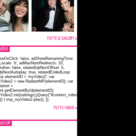
TUTTE LE GALLERY »
VIDEO
seOnClick: false, adShowRemainingTime:
dLocale: 'it', adMaxNumRedirects: 10,
utton: false, relatedUpNextOffset: 5,
UpNextAutoplay: true, relatedEndedLoop:
var elementID = 'myVideo2'; var
ideo2 = new RadiantMP(elementID); var
ainer =
t.getElementById(elementID);
ideo2.init(settings);jQuery("#context_video2").one("mouseover",
() { rmp_myVideo2.play(); });
o Bloom e la t-shirt dedicata a Flynn
TUTTI I VIDEO »
GOSSIP