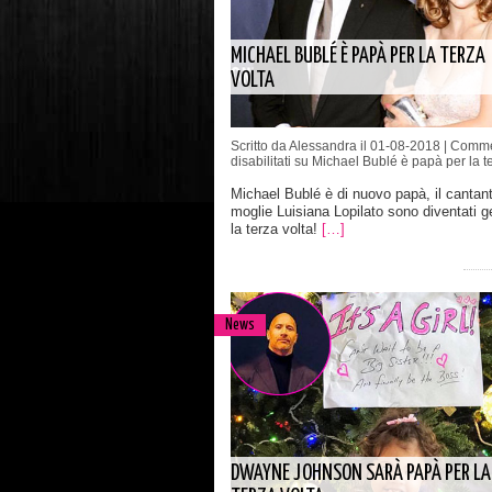
MICHAEL BUBLÉ È PAPÀ PER LA TERZA
VOLTA
Scritto da Alessandra il 01-08-2018 |
Comme
disabilitati
su Michael Bublé è papà per la te
Michael Bublé è di nuovo papà, il cantan
moglie Luisiana Lopilato sono diventati ge
la terza volta!
[…]
News
DWAYNE JOHNSON SARÀ PAPÀ PER LA