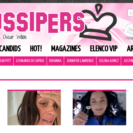
CANDIDS
HOT!
MAGAZINES
ELENCO VIP
AR
RAD PITT
LEONARDO DI CAPRIO
RIHANNA
JENNIFER LAWRENCE
SELENA GOMEZ
JUSTIN