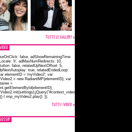
TUTTE LE GALLERY »
VIDEO
seOnClick: false, adShowRemainingTime:
dLocale: 'it', adMaxNumRedirects: 10,
utton: false, relatedUpNextOffset: 5,
UpNextAutoplay: true, relatedEndedLoop:
var elementID = 'myVideo2'; var
ideo2 = new RadiantMP(elementID); var
ainer =
t.getElementById(elementID);
ideo2.init(settings);jQuery("#context_video2").one("mouseover",
() { rmp_myVideo2.play(); });
o Bloom e la t-shirt dedicata a Flynn
TUTTI I VIDEO »
GOSSIP