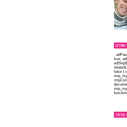
ULTIMO 
, adPau
true, a
adSkipB
related
false } 
rmp_myV
rmpCont
documen
rmp_myV
function
Orland
SOCIAL 