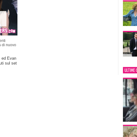
nti
 di nuovo
s ed Evan
ti sul set
ULTIME 