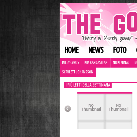
HOME
NEWS
FOTO
MILEY CYRUS
KIM KARDASHIAN
NICKI MINAJ
B
SCARLETT JOHANSSON
I PIÙ LETTI DELLA SETTIMANA