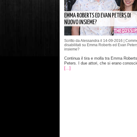
EMMA ROBERTS ED EVAN PETERS DI
NUOVO INSIEME?
Scritto da Alessandra il 14-09-2016 |
Comme
disabilitati
su Emma Roberts ed Evan Peters
insieme?
Continua il tira e molla tra Emma Robert
Peters. I due attori, che si erano conosciu
[…]