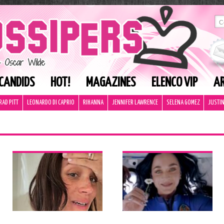
CANDIDS
HOT!
MAGAZINES
ELENCO VIP
AR
RAD PITT
LEONARDO DI CAPRIO
RIHANNA
JENNIFER LAWRENCE
SELENA GOMEZ
JUSTIN