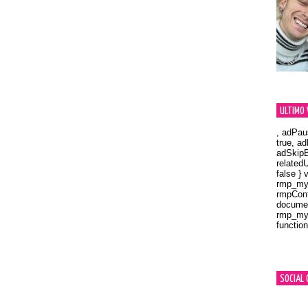
ULTIMO 
, adPau
true, a
adSkipB
related
false } 
rmp_myV
rmpCont
documen
rmp_myV
function
Orland
SOCIAL 