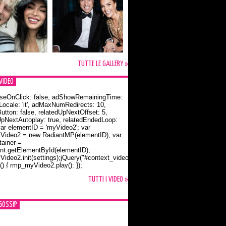
TUTTE LE GALLERY »
VIDEO
seOnClick: false, adShowRemainingTime:
dLocale: 'it', adMaxNumRedirects: 10,
utton: false, relatedUpNextOffset: 5,
UpNextAutoplay: true, relatedEndedLoop:
var elementID = 'myVideo2'; var
ideo2 = new RadiantMP(elementID); var
ainer =
t.getElementById(elementID);
ideo2.init(settings);jQuery("#context_video2").one("mouseover",
() { rmp_myVideo2.play(); });
o Bloom e la t-shirt dedicata a Flynn
TUTTI I VIDEO »
GOSSIP