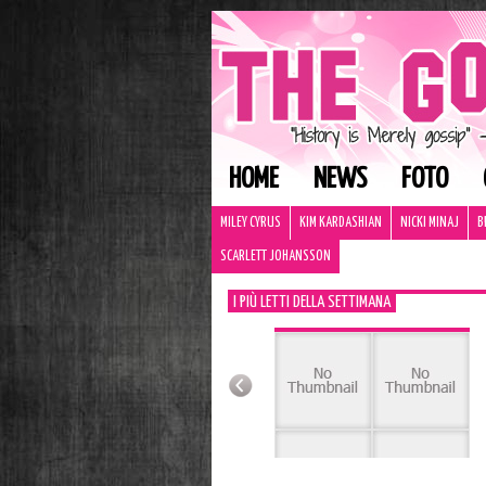
HOME
NEWS
FOTO
MILEY CYRUS
KIM KARDASHIAN
NICKI MINAJ
B
SCARLETT JOHANSSON
I PIÙ LETTI DELLA SETTIMANA