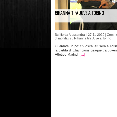
RIHANNA TIFA JUVE A TORINO
Scritto da Alessandra il 27-11-2019 |
Comme
disabilitati
su Rihanna tifa Juve a Torino
Guardate un po’ chi c’era ieri sera a Tori
la partita di Champions League tra Juven
Atletico Madrid.
[…]