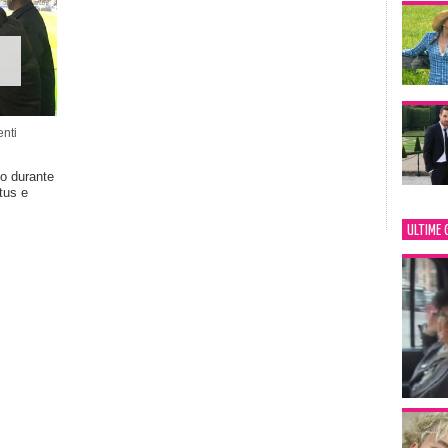
nti
no durante
tus e
ULTIME 