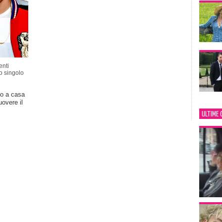
nti
o singolo
to a casa
uovere il
ULTIME 