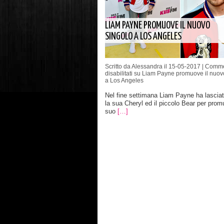
LIAM PAYNE PROMUOVE IL NUOVO
SINGOLO A LOS ANGELES
Scritto da Alessandra il 15-05-2017 |
Comme
disabilitati
su Liam Payne promuove il nuov
a Los Angeles
Nel fine settimana Liam Payne ha lascia
la sua Cheryl ed il piccolo Bear per prom
suo
[…]