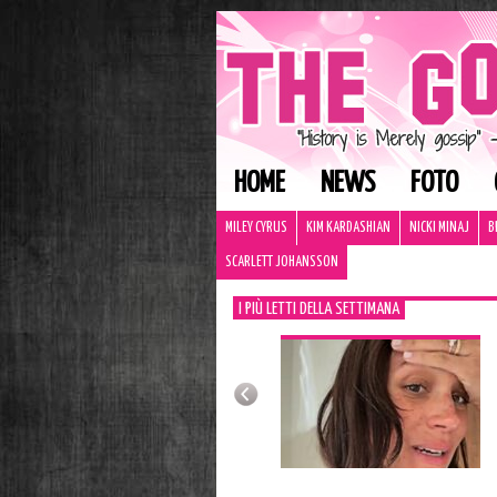
HOME
NEWS
FOTO
MILEY CYRUS
KIM KARDASHIAN
NICKI MINAJ
B
SCARLETT JOHANSSON
I PIÙ LETTI DELLA SETTIMANA