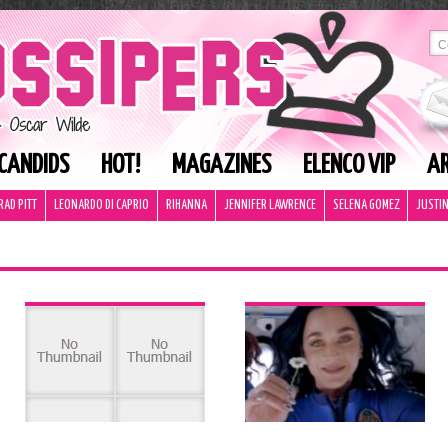
CANDIDS
HOT!
MAGAZINES
ELENCO VIP
AR
RAD PITT
LEONARDO DI CAPRIO
RIHANNA
JENNIFER LAWRENCE
SELENA GOMEZ
JUSTIN