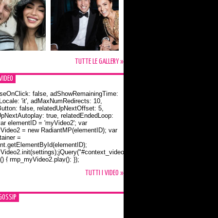
TUTTE LE GALLERY »
VIDEO
seOnClick: false, adShowRemainingTime:
dLocale: 'it', adMaxNumRedirects: 10,
utton: false, relatedUpNextOffset: 5,
UpNextAutoplay: true, relatedEndedLoop:
var elementID = 'myVideo2'; var
ideo2 = new RadiantMP(elementID); var
ainer =
t.getElementById(elementID);
ideo2.init(settings);jQuery("#context_video2").one("mouseover",
() { rmp_myVideo2.play(); });
o Bloom e la t-shirt dedicata a Flynn
TUTTI I VIDEO »
GOSSIP