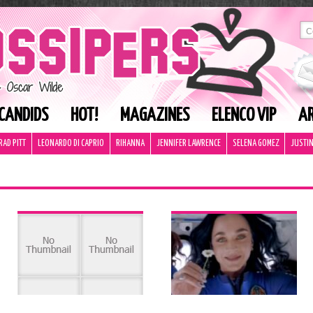
CANDIDS
HOT!
MAGAZINES
ELENCO VIP
AR
RAD PITT
LEONARDO DI CAPRIO
RIHANNA
JENNIFER LAWRENCE
SELENA GOMEZ
JUSTIN