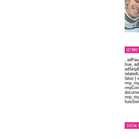
ULTIMO 
, adPau
true, a
adSkipB
related
false } 
rmp_myV
rmpCont
documen
rmp_myV
function
Orland
SOCIAL 