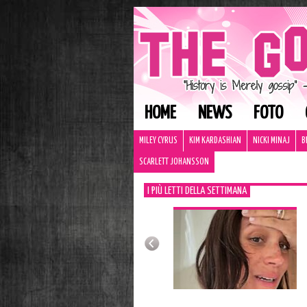
HOME
NEWS
FOTO
MILEY CYRUS
KIM KARDASHIAN
NICKI MINAJ
B
SCARLETT JOHANSSON
I PIÙ LETTI DELLA SETTIMANA