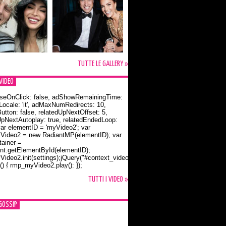
TUTTE LE GALLERY »
VIDEO
seOnClick: false, adShowRemainingTime:
dLocale: 'it', adMaxNumRedirects: 10,
utton: false, relatedUpNextOffset: 5,
UpNextAutoplay: true, relatedEndedLoop:
var elementID = 'myVideo2'; var
ideo2 = new RadiantMP(elementID); var
ainer =
t.getElementById(elementID);
ideo2.init(settings);jQuery("#context_video2").one("mouseover",
() { rmp_myVideo2.play(); });
o Bloom e la t-shirt dedicata a Flynn
TUTTI I VIDEO »
GOSSIP