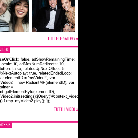
TUTTE LE GALLERY »
VIDEO
seOnClick: false, adShowRemainingTime:
dLocale: 'it', adMaxNumRedirects: 10,
utton: false, relatedUpNextOffset: 5,
UpNextAutoplay: true, relatedEndedLoop:
var elementID = 'myVideo2'; var
ideo2 = new RadiantMP(elementID); var
ainer =
t.getElementById(elementID);
ideo2.init(settings);jQuery("#context_video2").one("mouseover",
() { rmp_myVideo2.play(); });
o Bloom e la t-shirt dedicata a Flynn
TUTTI I VIDEO »
GOSSIP