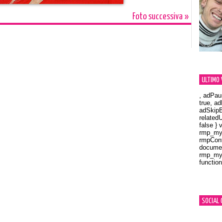
Foto successiva »
ULTIMO 
, adPau
true, a
adSkipB
related
false } 
rmp_myV
rmpCont
documen
rmp_myV
function
Orland
SOCIAL 