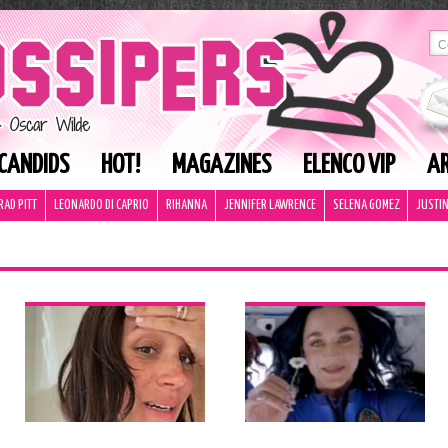
CANDIDS
HOT!
MAGAZINES
ELENCO VIP
AR
RAD PITT
LEONARDO DI CAPRIO
RIHANNA
JENNIFER LAWRENCE
SELENA GOMEZ
JUSTIN