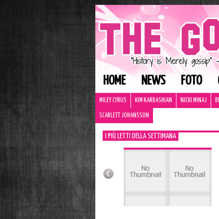
HOME
NEWS
FOTO
MILEY CYRUS
KIM KARDASHIAN
NICKI MINAJ
B
SCARLETT JOHANSSON
I PIÙ LETTI DELLA SETTIMANA