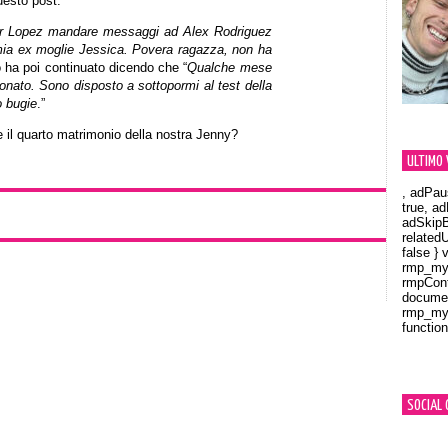
esto post:
r Lopez mandare messaggi ad Alex Rodriguez
 mia ex moglie Jessica. Povera ragazza, non ha
o ha poi continuato dicendo che “
Qualche mese
fonato. Sono disposto a sottopormi al test della
o bugie
.”
 il quarto matrimonio della nostra Jenny?
ULTIMO 
, adPau
true, a
adSkipB
related
false } 
rmp_myV
rmpCont
documen
rmp_myV
function
Orland
SOCIAL 