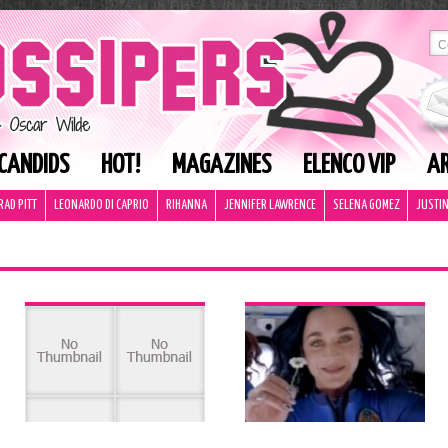
CANDIDS
HOT!
MAGAZINES
ELENCO VIP
AR
RAD PITT
LEONARDO DI CAPRIO
RIHANNA
JENNIFER LAWRENCE
SELENA GOMEZ
JUSTIN