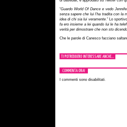
di baseball, è approdato su
Twitter
con qu
“
Guardo World Of Dance e vedo Jennife
senza sapere che lui l’ha tradita con la
idea di chi sia lui veramente
.” Lo sportiv
fa ero insieme a lei quando lui le ha tele
verità per dimostrare che non sto dicend
Che le parole di Canesco facciano saltare
TI POTREBBERO INTERESSARE ANCHE...
COMMENTA ORA!
I commenti sono disabilitati.