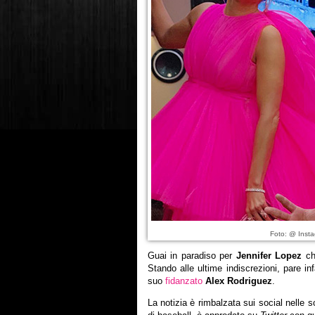
Foto: @ Insta
Guai in paradiso per
Jennifer Lopez
che
Stando alle ultime indiscrezioni, pare inf
suo
fidanzato
Alex Rodriguez
.
La notizia è rimbalzata sui social nelle