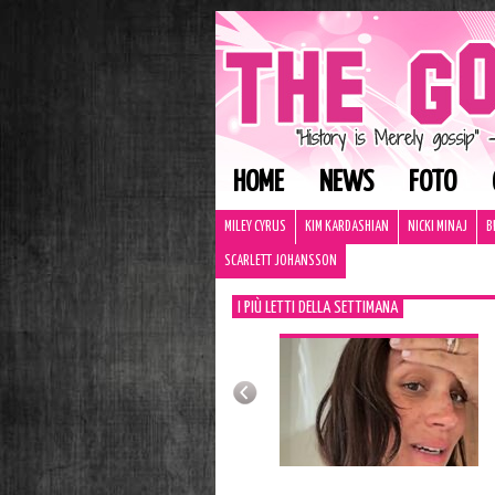
HOME
NEWS
FOTO
MILEY CYRUS
KIM KARDASHIAN
NICKI MINAJ
B
SCARLETT JOHANSSON
I PIÙ LETTI DELLA SETTIMANA