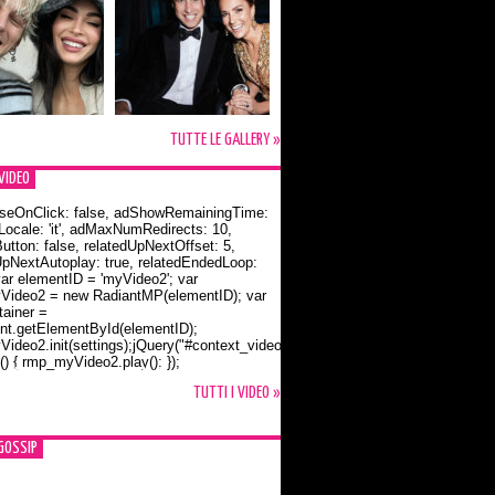
TUTTE LE GALLERY »
VIDEO
seOnClick: false, adShowRemainingTime:
dLocale: 'it', adMaxNumRedirects: 10,
utton: false, relatedUpNextOffset: 5,
UpNextAutoplay: true, relatedEndedLoop:
var elementID = 'myVideo2'; var
ideo2 = new RadiantMP(elementID); var
ainer =
t.getElementById(elementID);
ideo2.init(settings);jQuery("#context_video2").one("mouseover",
() { rmp_myVideo2.play(); });
o Bloom e la t-shirt dedicata a Flynn
TUTTI I VIDEO »
GOSSIP