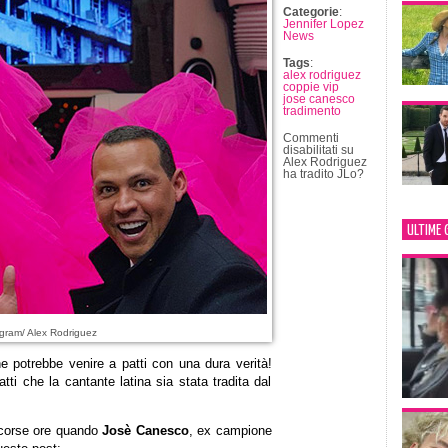
Categorie
:
Jennifer Lopez
News
Tags
:
alex rodriguez
coppie vip
jose canesco
tradimento
Commenti
disabilitati
su
Alex Rodriguez
ha tradito JLo?
ULTIME 
gram/ Alex Rodriguez
 potrebbe venire a patti con una dura verità!
atti che la cantante latina sia stata tradita dal
 scorse ore quando
Josè Canesco
, ex campione